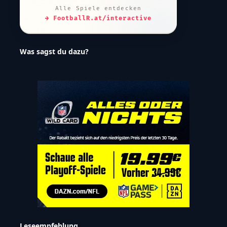
Map Quiz – Pin Drop
🗺️
›
32 Teams · leere Karte · km-Wertung
Draft Simulator
📋
›
32 Teams · 7 Runden · Scout-Kommentar
Positions-Finder
🏈
›
7 Fragen · welche Position bist du?
Trade Value Checker
⚖️
›
JJ-Chart · Steal oder Overpay?
Alle Spiele entdecken
→ FootballR.at/interactive
Was sagst du dazu?