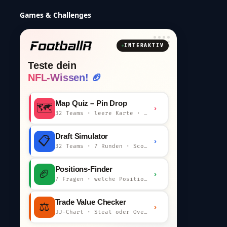
für ein Jahr
NFL NEWS
NFL ist zurück: Cardinals und Panthers
eröffnen die Preseason 2026
NFL NEWS
TOP STORY
Packers Star Micah Parsons erwartet
baldige Rückkehr
NFL NEWS
Games & Challenges
INTERAKTIV
Teste dein
NFL-Wissen! 🏈