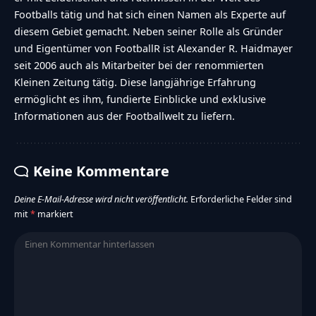
ALEXANDER R. HAIDMAYER
Alexander R. Haidmayer
- Experte für Football
und Gründer von FootballR. Alexander
Haidmayer ist ein angesehener Experte im
Bereich Football und Gründer von FootballR, einer
führenden Plattform für Footballnachrichten. Seit 2013 ist
er mit Leidenschaft und Fachwissen in der Welt des
Footballs tätig und hat sich einen Namen als Experte auf
diesem Gebiet gemacht. Neben seiner Rolle als Gründer
und Eigentümer von FootballR ist Alexander R. Haidmayer
seit 2006 auch als Mitarbeiter bei der renommierten
Kleinen Zeitung tätig. Diese langjährige Erfahrung
ermöglicht es ihm, fundierte Einblicke und exklusive
Informationen aus der Footballwelt zu liefern.