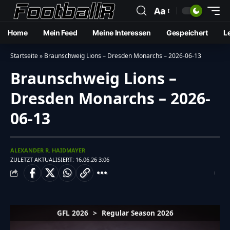
13
🔔
Aa
Home
Mein Feed
Meine Interessen
Gespeichert
L
Startseite
»
Braunschweig Lions – Dresden Monarchs – 2026-06-13
Braunschweig Lions –
Dresden Monarchs – 2026-
06-13
ALEXANDER R. HAIDMAYER
ZULETZT AKTUALISIERT: 16.06.26 3:06
GFL 2026
>
Regular Season 2026