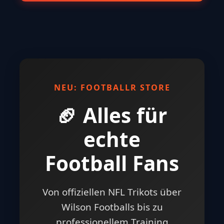
⏰ TÄGLICH NEUE DEALS UM 20:00
UHR
🏈 FootballR Store
NFL Trikots • Equipment • Training •
Gadgets
Jetzt entdecken →