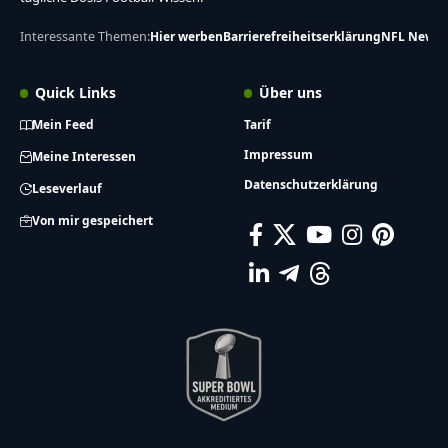
MEHR ANZEIGEN
Dein Super Bowl akkreditiertes Medium für erstklassige NFL und
American Football Berichterstattung seit über einem Jahrzehnt.
FootballR.at
liefert dir topaktuelle Statistiken, Live-Scores,
detaillierte Analysen und exklusive Einblicke – alles kostenlos und in
deutscher Sprache. Verlass dich auf unsere Expertise für deine
tägliche Dosis Football-Wissen.
Interessante Themen:
Hier werben
Barrierefreiheitserklärung
NFL News
Quick Links
Über uns
Mein Feed
Tarif