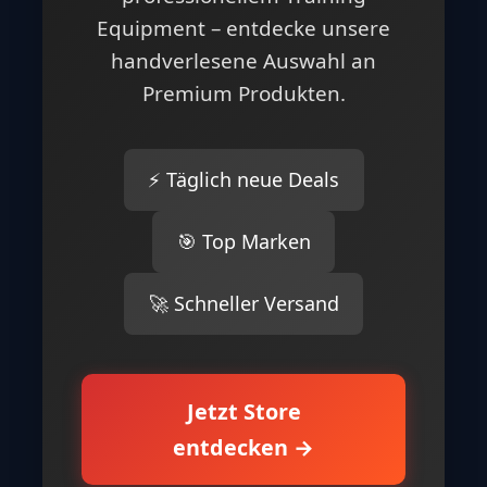
NEU: FOOTBALLR STORE
🏈 Alles für
echte
Football Fans
Von offiziellen NFL Trikots über
Wilson Footballs bis zu
professionellem Training
Equipment – entdecke unsere
handverlesene Auswahl an
Premium Produkten.