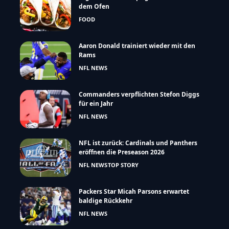
Name, E-Mail-Adresse und Website in diesem Browser für
meinen nächsten Kommentar speichern.
Das solltest du wissen
High Protein: Knusprige Chicken-Tacos aus
dem Ofen
FOOD
Aaron Donald trainiert wieder mit den
Rams
NFL NEWS
Commanders verpflichten Stefon Diggs