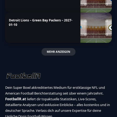
Seattle Seahawks – Los Angeles Rams –
2027-01-10
Las Vegas Raiders – Kansas City Chiefs –
2027-01-10
Jacksonville Jaguars – Indianapolis Colts –
2027-01-10
Detroit Lions – Green Bay Packers – 2027-
01-10