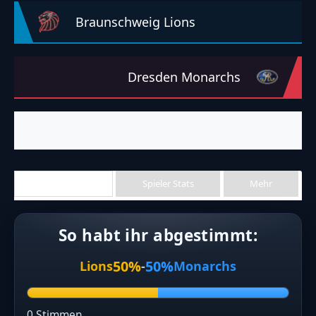
So habt ihr abgestimmt:
50%
50%
Lions
-
Monarchs
0 Stimmen
WETTER AM SPIELTAG
22°C
☁
▾
BEWÖLKT
CAMP DENNISON (EINTRACHT-STADION HAMBURGER STRAS
Braunschweig Lions
Dresden Monarchs