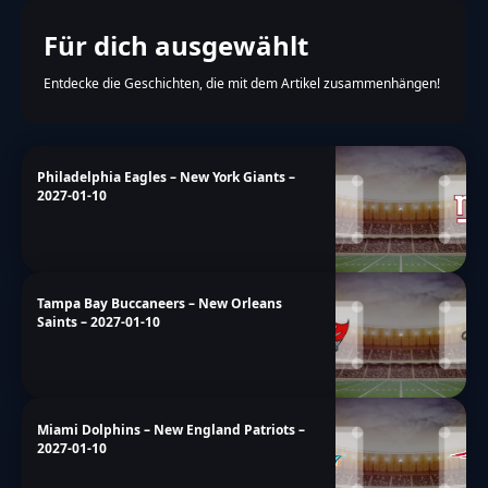
GAMES &
CHALLENGES
Football
R.at
🏈 OFFSEASON
NFL DRAFT 2026
DRAFT SIMULATOR
🏟️
32 Teams, 7 Runden – du bist GM. Hol dir dein
Scout-Rating!
→
JETZT DRAFTEN
‹
›
Für dich ausgewählt
Entdecke die Geschichten, die mit dem Artikel zusammenhängen!