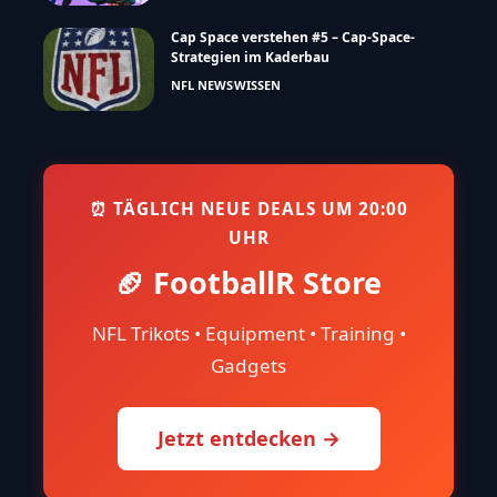
Was machen NFL-Teams von Juli bis
August?
NFL NEWS
WISSEN
Die Most Valuable Player (MVP) der NFL
seit 1957
WISSEN
NFL Trade Deadline (2025) erklärt: Was ist
das und warum ist sie wichtig?
EDITORS PICK
NFL NEWS
WISSEN
Cap Space verstehen #5 – Cap-Space-
Strategien im Kaderbau
NFL NEWS
WISSEN