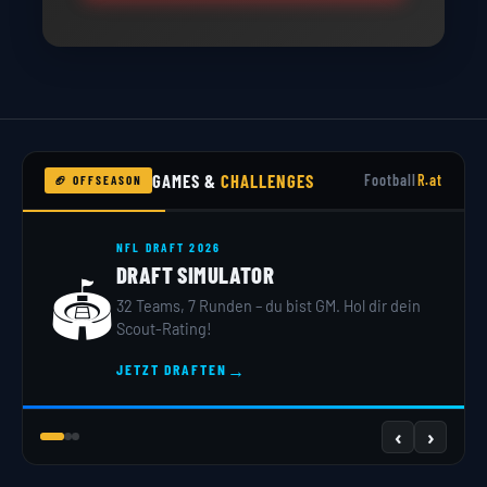
⚡ Täglich neue Deals
🎯 Top Marken
🚀 Schneller Versand
Jetzt Store
entdecken →