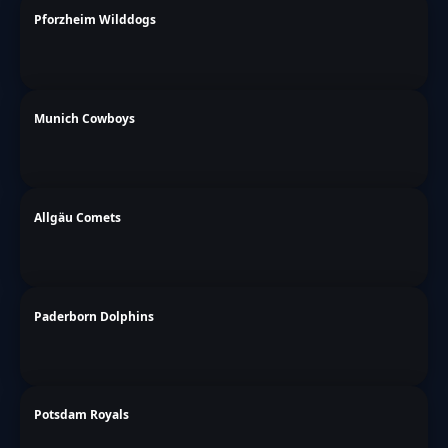
Pforzheim Wilddogs
Munich Cowboys
Allgäu Comets
Paderborn Dolphins
Potsdam Royals