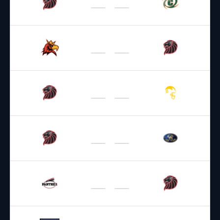
Lions
Hurricanes
23.05.2026
16:00
GFL 2026
/
Regular Season 2026
Royals
Lions
30.05.2026
16:00
GFL 2026
/
Regular Season 2026
Lions
Invaders
13.06.2026
16:00
GFL 2026
/
Regular Season 2026
Lions
Monarchs
20.06.2026
16:00
GFL 2026
/
Regular Season 2026
Panther
Lions
27.06.2026
16:00
GFL 2026
/
Regular Season 2026