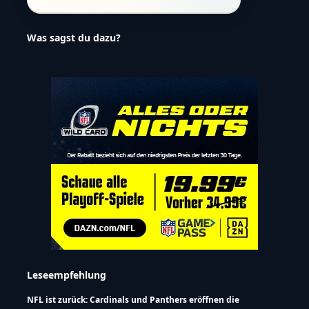
Was sagst du dazu?
Leseempfehlung
NFL ist zurück: Cardinals und Panthers eröffnen die