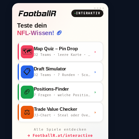
INTERAKTIV
Teste dein
NFL-Wissen! 🏈
Map Quiz – Pin Drop
🗺️
›
32 Teams · leere Karte · km-Wertung
Draft Simulator
📋
›
32 Teams · 7 Runden · Scout-Kommentar
Positions-Finder
🏈
›
7 Fragen · welche Position bist du?
Trade Value Checker
⚖️
›
JJ-Chart · Steal oder Overpay?
Alle Spiele entdecken
→ FootballR.at/interactive