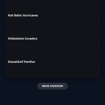
Kiel Baltic Hurricanes
Hildesheim Invaders
Düsseldorf Panther
MEHR ANZEIGEN