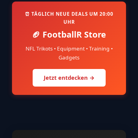
⏰ TÄGLICH NEUE DEALS UM 20:00
UHR
🏈 FootballR Store
NFL Trikots • Equipment • Training •
Gadgets
Jetzt entdecken →