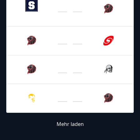
Straubing
Lions
Spiders
05.07.2026
13:00
GFL 2026
/
Regular Season 2026
Lions
Hurricanes
25.07.2026
16:00
GFL 2026
/
Regular Season 2026
Lions
Rebels
08.08.2026
19:00
GFL 2026
/
Regular Season 2026
Invaders
Lions
Mehr laden