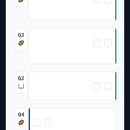
Malik Washington 9 Yd pass from Tua
Tagovailoa (Riley Patterson Kick)
Touchdown
Q2
0
13
-
Jaylen Waddle 38 Yd pass from Tua
Tagovailoa (Riley Patterson PAT Failed)
Field Goal
Q2
0
16
-
Riley Patterson 46 Yd Field Goal
Touchdown
Q4
6
16
-