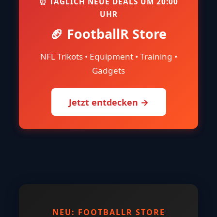
⏰ TÄGLICH NEUE DEALS UM 20:00
UHR
🏈 FootballR Store
NFL Trikots • Equipment • Training •
Gadgets
Jetzt entdecken →
NEU: FOOTBALLR STORE