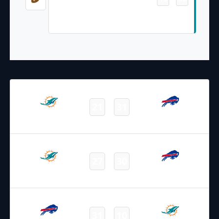
De'Von Achane 35 Yd Rush (Riley
Patterson Kick)
19.09.2025
2:15
NFL – 2025-2026
/
Regular Season
/
Week3
21
31
Dolphins
Bills
Final
03.11.2024
19:00
NFL 2024-2025
/
Regular Season
/
Week9
27
30
Dolphins
Bills
Final
13.09.2024
2:15
NFL 2024-2025
/
Regular Season
/
Week2
31
10