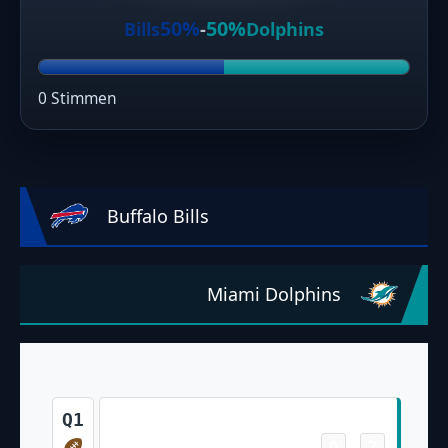
50%
50%
Bills
-
Dolphins
0 Stimmen
Buffalo Bills
Miami Dolphins
Touchdown
Q1
0
7
-