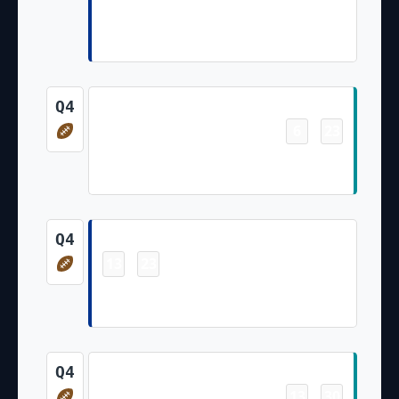
Keon Coleman 35 Yd pass from Josh
Allen (Two-Point Pass Conversion
Failed)
Touchdown
Q4
6
23
-
De'Von Achane 59 Yd Rush (Riley
Patterson Kick)
Touchdown
Q4
13
23
-
Jackson Hawes 26 Yd pass from Josh
Allen (Matt Prater Kick)
Touchdown
Q4
13
30
-