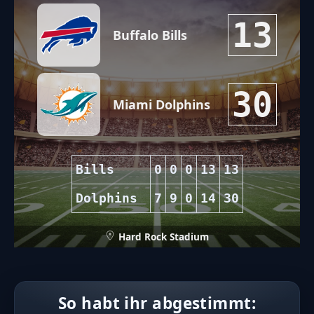
13
Buffalo Bills
30
Miami Dolphins
Bills
0
0
0
13
13
Dolphins
7
9
0
14
30
Hard Rock Stadium
So habt ihr abgestimmt: