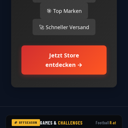
🎯 Top Marken
🚀 Schneller Versand
Jetzt Store
entdecken →
GAMES &
CHALLENGES
Football
R.at
🏈 OFFSEASON