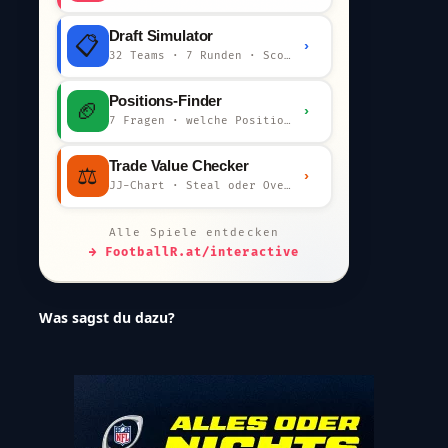
Draft Simulator
📋
›
32 Teams · 7 Runden · Scout-Kommentar
Positions-Finder
🏈
›
7 Fragen · welche Position bist du?
Trade Value Checker
⚖️
›
JJ-Chart · Steal oder Overpay?
Alle Spiele entdecken
→ FootballR.at/interactive
Was sagst du dazu?