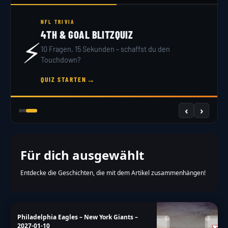
NFL TRIVIA
4TH & GOAL BLITZQUIZ
⚡
10 Fragen, 15 Sekunden – schaffst du den
Touchdown?
→
QUIZ STARTEN
‹
›
Für dich ausgewählt
Entdecke die Geschichten, die mit dem Artikel zusammenhängen!
Philadelphia Eagles – New York Giants –
2027-01-10