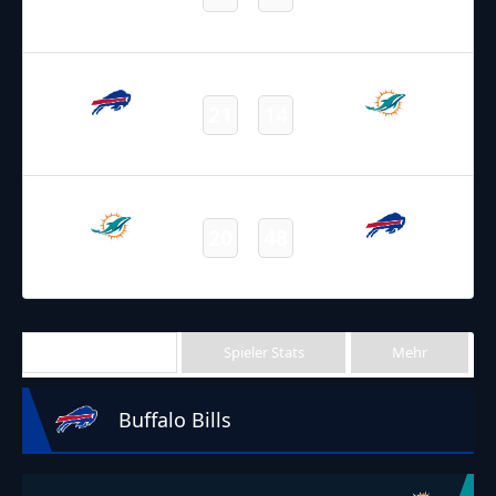
Bills
Dolphins
Final
08.01.2024
2:20
NFL 2023-2024
/
Regular Season
/
Week18
21
14
Bills
Dolphins
Final
01.10.2023
19:00
NFL 2023-2024
/
Regular Season
/
Week4
20
48
Dolphins
Bills
Final
Team Stats
Spieler Stats
Mehr
Buffalo Bills