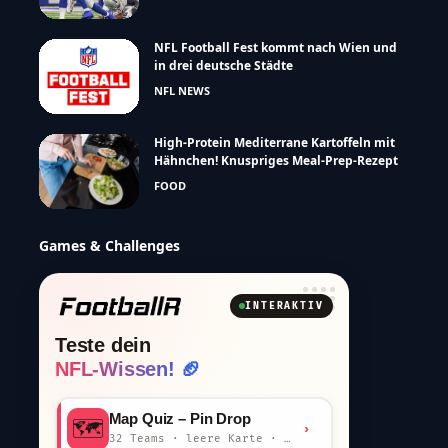
NFL Football Fest kommt nach Wien und
in drei deutsche Städte
NFL NEWS
High-Protein Mediterrane Kartoffeln mit
Hähnchen! Knuspriges Meal-Prep-Rezept
FOOD
Games & Challenges
INTERAKTIV
Teste dein
NFL-Wissen! 🏈
Map Quiz – Pin Drop
🗺️
›
32 Teams · leere Karte · km-Wertung