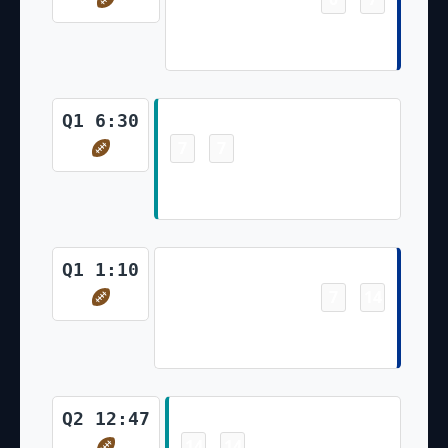
Gabe Davis 18 Yd pass from
Josh Allen (Tyler Bass Kick)
Touchdown
Q1 6:30
7
7
-
De'Von Achane 3 Yd Run (Jason
Sanders Kick)
Touchdown
Q1 1:10
7
14
-
James Cook 1 Yd Run (Tyler Bass
Kick)
Touchdown
Q2 12:47
14
14
-