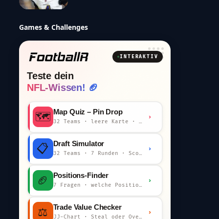
Games & Challenges
INTERAKTIV
Teste dein
NFL-Wissen! 🏈
Map Quiz – Pin Drop
🗺️
›
32 Teams · leere Karte · km-Wertung
Draft Simulator
📋
›
32 Teams · 7 Runden · Scout-Kommentar
Positions-Finder
🏈
›
7 Fragen · welche Position bist du?
Trade Value Checker
⚖️
›
JJ-Chart · Steal oder Overpay?