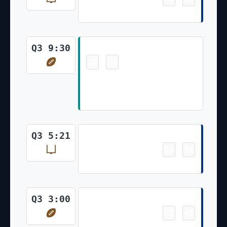
Tyler Bass 53 Yd Field Goal
Touchdown
Q3 9:30
20
31
-
Braxton Berrios 11 Yd pass
from Tua Tagovailoa (Two-Point
Pass Conversion Failed)
Field Goal
Q3 5:21
20
34
-
Tyler Bass 33 Yd Field Goal
Touchdown
Q3 3:00
20
41
-
Stefon Diggs 13 Yd pass from