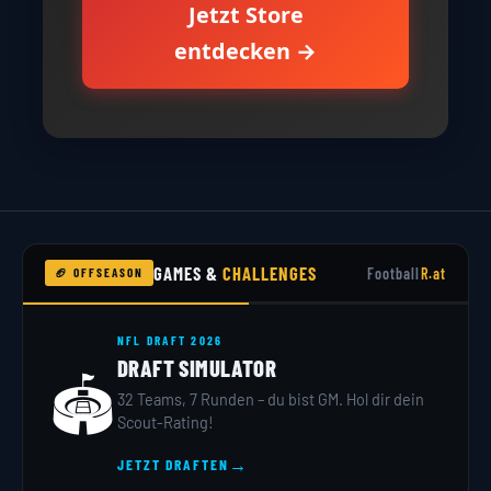
Jetzt Store
entdecken →
GAMES &
CHALLENGES
Football
R.at
🏈 OFFSEASON
NFL DRAFT 2026
DRAFT SIMULATOR
🏟️
32 Teams, 7 Runden – du bist GM. Hol dir dein
Scout-Rating!
→
JETZT DRAFTEN