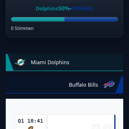
50%
50%
Dolphins
-
Bills
0 Stimmen
Miami Dolphins
Buffalo Bills
Touchdown
Q1 10:41
0
7
-