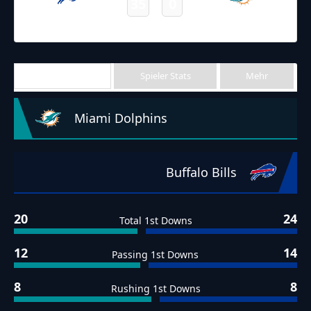
35
0
Bills
Dolphins
Final
Team Stats
Spieler Stats
Mehr
Miami Dolphins
Buffalo Bills
20
24
Total 1st Downs
12
14
Passing 1st Downs
8
8
Rushing 1st Downs