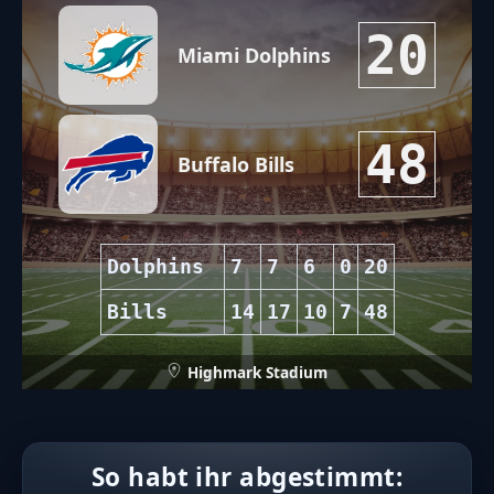
20
Miami Dolphins
48
Buffalo Bills
Dolphins
7
7
6
0
20
Bills
14
17
10
7
48
Highmark Stadium
So habt ihr abgestimmt: