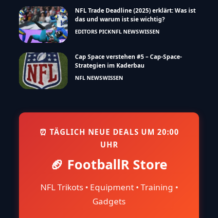
NFL Trade Deadline (2025) erklärt: Was ist
das und warum ist sie wichtig?
EDITORS PICK
NFL NEWS
WISSEN
Cap Space verstehen #5 – Cap-Space-
Strategien im Kaderbau
NFL NEWS
WISSEN
⏰ TÄGLICH NEUE DEALS UM 20:00
UHR
🏈 FootballR Store
NFL Trikots • Equipment • Training •
Gadgets