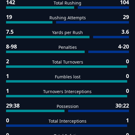
142
104
Total Rushing
19
29
Rushing Attempts
7.5
3.6
Yards per Rush
8-98
4-20
Penalties
2
0
Total Turnovers
1
0
Fumbles lost
1
0
Turnovers Interceptions
29:38
30:22
Possession
0
1
Total Interceptions