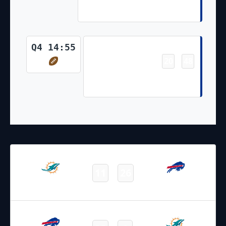
Josh Allen (Tyler Bass Kick)
Touchdown
Q4 14:55
20
48
-
Josh Allen 11 Yd Run (Tyler
Bass Kick)
31.10.2021
18:00
NFL 2021-2022
/
Regular Season
/
Week8
11
26
Dolphins
Bills
Final
19.09.2021
19:00
NFL 2021-2022
/
Regular Season
/
Week2