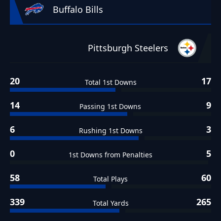
Buffalo Bills
Pittsburgh Steelers
20
17
Total 1st Downs
14
9
Passing 1st Downs
6
3
Rushing 1st Downs
0
5
1st Downs from Penalties
58
60
Total Plays
339
265
Total Yards