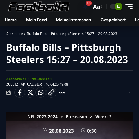
18
🔔
Aa
Home
Mein Feed
Meine Interessen
Gespeichert
L
Startseite
»
Buffalo Bills – Pittsburgh Steelers 15:27 – 20.08.2023
Buffalo Bills – Pittsburgh
Steelers 15:27 – 20.08.2023
ALEXANDER R. HAIDMAYER
ZULETZT AKTUALISIERT: 16.04.25 19:08
NFL 2023-2024
>
Preseason
>
Week: 2
20.08.2023
0:30