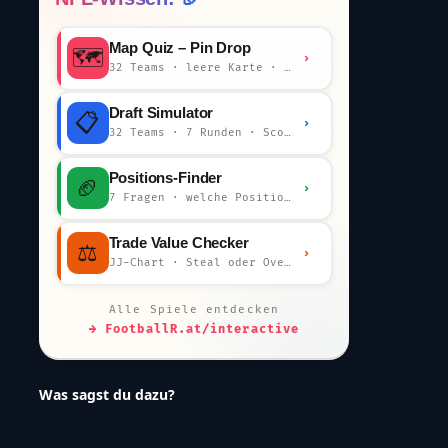
Map Quiz – Pin Drop
🗺️
›
32 Teams · leere Karte · km-Wertung
Draft Simulator
📋
›
32 Teams · 7 Runden · Scout-Kommentar
Positions-Finder
🏈
›
7 Fragen · welche Position bist du?
Trade Value Checker
⚖️
›
JJ-Chart · Steal oder Overpay?
Alle Spiele entdecken
→ FootballR.at/interactive
Was sagst du dazu?