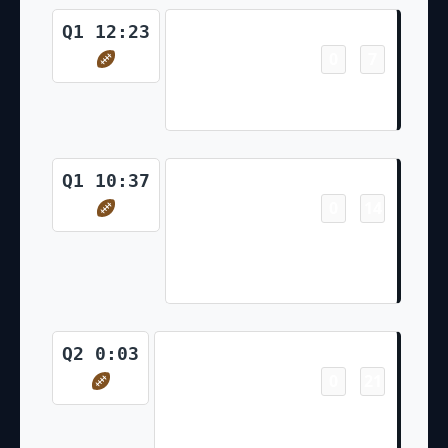
Touchdown
Q1 12:23
0
7
-
Jaylen Warren 62 Yd Run
(Chris Boswell Kick)
Touchdown
Q1 10:37
0
14
-
Pat Freiermuth 25 Yd pass
from Kenny Pickett (Chris
Boswell Kick)
Touchdown
Q2 0:03
0
21
-
Connor Heyward 3 Yd pass
from Mitch Trubisky (Chris