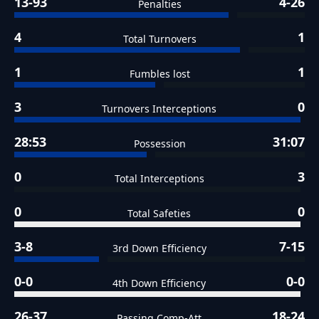
13-93
4-26
Penalties
4
1
Total Turnovers
1
1
Fumbles lost
3
0
Turnovers Interceptions
28:53
31:07
Possession
0
3
Total Interceptions
0
0
Total Safeties
3-8
7-15
3rd Down Efficiency
0-0
0-0
4th Down Efficiency
26-37
18-24
Passing Comp-Att