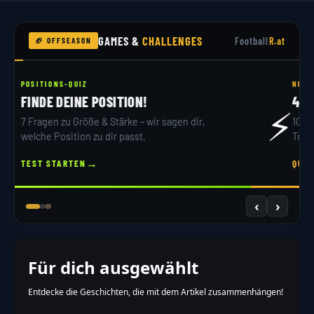
GAMES &
CHALLENGES
Football
R.at
🏈 OFFSEASON
NFL DRAFT 2026
DRAFT SIMULATOR
🏟️
32 Teams, 7 Runden – du bist GM. Hol dir dein
Scout-Rating!
→
JETZT DRAFTEN
‹
›
Für dich ausgewählt
Entdecke die Geschichten, die mit dem Artikel zusammenhängen!