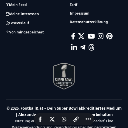
Mein Feed
Tarif
Impressum
Meine Interessen
Datenschutzerklärung
Leseverlauf
Von mir gespeichert
© 2026, FootballR.at – Dein Super Bowl akkreditiertes Medium
| Alexander Haidmayer IT | Alle Rechte vorbehalten
Nutzung ausschließlich für den privaten Eigenbedarf. Eine
Weiterverwendung und Reproduktion über den persönlichen