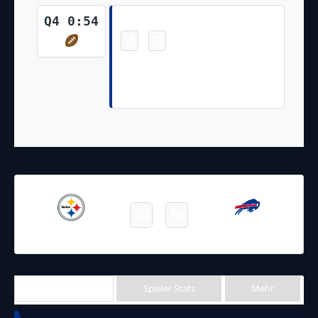
Touchdown
Q4 0:54
15
27
-
Justin Shorter 17 Yd pass from
Kyle Allen (Darrynton Evans Run
for Two-Point Conversion)
12.09.2021
19:00
NFL 2021-2022
/
Regular Season
/
Week1
23
16
Steelers
Bills
Final
Team Stats
Spieler Stats
Mehr