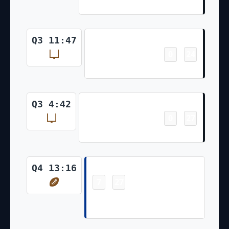
Boswell Kick)
Field Goal
Q3 11:47
0
24
-
Chris Boswell 35 Yd Field Goal
Field Goal
Q3 4:42
0
27
-
Chris Boswell 39 Yd Field Goal
Touchdown
Q4 13:16
7
27
-
Jordan Mims 2 Yd Run (Tyler
Bass Kick)