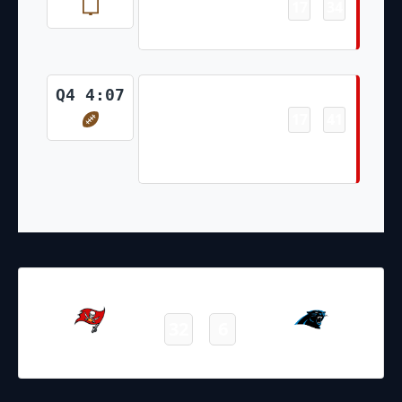
17
34
-
Ryan Succop 40 Yd Field Goal
Touchdown
Q4 4:07
17
41
-
Scotty Miller 33 Yd Run (Ryan
Succop Kick)
26.12.2021
19:00
NFL 2021-2022
/
Regular Season
/
Week16
32
6
Buccaneers
Panthers
Final