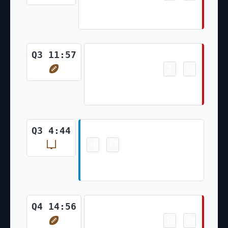
Le'Veon Bell 1 Yd pass from
Tom Brady (Ryan Succop Kick)
Touchdown
Q3 11:57
7
17
-
Ke'Shawn Vaughn 2 Yd Run
(Ryan Succop Kick)
Field Goal
Q3 4:44
10
17
-
Lirim Hajrullahu 35 Yd Field
Goal
Touchdown
Q4 14:56
10
24
-