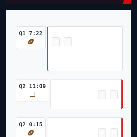
Touchdown
Q1 7:22
7
0
-
Chuba Hubbard 2 Yd pass from
Sam Darnold (Lirim Hajrullahu
Kick)
Field Goal
Q2 11:09
7
3
-
Ryan Succop 39 Yd Field Goal
Touchdown
Q2 0:15
7
10
-