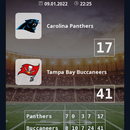
09.01.2022
22:25
Carolina Panthers
17
Tampa Bay Buccaneers
41
Panthers
7
0
3
7
17
Buccaneers
0
10
7
24
41