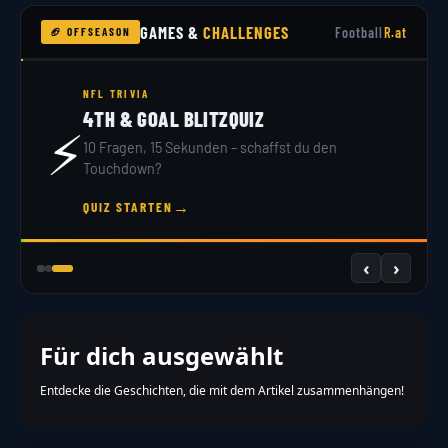
GAMES &
CHALLENGES
Football
R.at
🏈 OFFSEASON
NFL DRAFT 2026
DRAFT SIMULATOR
🏟️
32 Teams, 7 Runden – du bist GM. Hol dir dein
Scout-Rating!
→
JETZT DRAFTEN
‹
›
Für dich ausgewählt
Entdecke die Geschichten, die mit dem Artikel zusammenhängen!