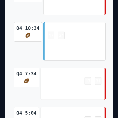
Mike Evans 3 Yd pass from
Tom Brady (Ryan Succop Kick)
Touchdown
Q4 10:34
17
24
-
Robby Anderson 19 Yd pass
from Sam Darnold (Lirim
Hajrullahu Kick)
Touchdown
Q4 7:34
17
31
-
Mike Evans 20 Yd pass from
Tom Brady (Ryan Succop Kick)
Field Goal
Q4 5:04