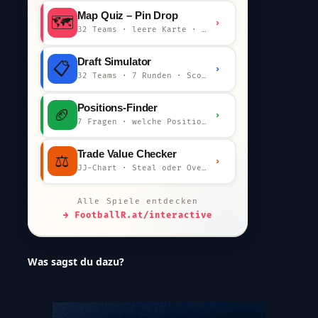
Map Quiz – Pin Drop
🗺️
›
32 Teams · leere Karte · km-Wertung
Draft Simulator
📋
›
32 Teams · 7 Runden · Scout-Kommentar
Positions-Finder
🏈
›
7 Fragen · welche Position bist du?
Trade Value Checker
⚖️
›
JJ-Chart · Steal oder Overpay?
Alle Spiele entdecken
→ FootballR.at/interactive
Was sagst du dazu?