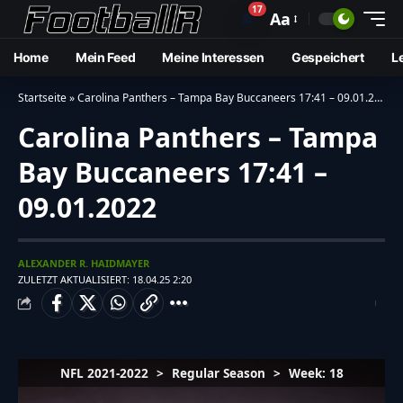
17
🔔
Aa
Home
Mein Feed
Meine Interessen
Gespeichert
L
Startseite
»
Carolina Panthers – Tampa Bay Buccaneers 17:41 – 09.01.2022
Carolina Panthers – Tampa
Bay Buccaneers 17:41 –
09.01.2022
ALEXANDER R. HAIDMAYER
ZULETZT AKTUALISIERT: 18.04.25 2:20
NFL 2021-2022
>
Regular Season
>
Week: 18