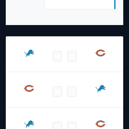
Kick)
22.12.2024
19:00
NFL 2024-2025
/
Regular Season
/
Week16
34
17
Lions
Bears
Final
28.11.2024
18:30
NFL 2024-2025
/
Regular Season
/
Week13
20
23
Bears
Lions
Final
10.12.2023
19:00
NFL 2023-2024
/
Regular Season
/
Week14
13
28