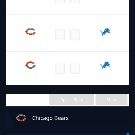
Lions
Bears
Final
19.11.2023
19:00
NFL 2023-2024
/
Regular Season
/
Week11
26
31
Bears
Lions
Final
26.11.2021
6:30
NFL 2021-2022
/
Regular Season
/
Week12
16
14
Bears
Lions
Final
Team Stats
Spieler Stats
Mehr
Chicago Bears