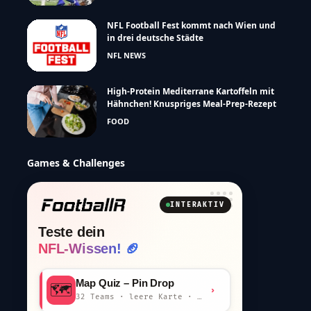
NFL Football Fest kommt nach Wien und
in drei deutsche Städte
NFL NEWS
High-Protein Mediterrane Kartoffeln mit
Hähnchen! Knuspriges Meal-Prep-Rezept
FOOD
Games & Challenges
INTERAKTIV
Teste dein
NFL-Wissen! 🏈
Map Quiz – Pin Drop
🗺️
›
32 Teams · leere Karte · km-Wertung