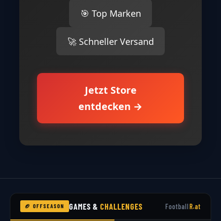
🎯 Top Marken
🚀 Schneller Versand
Jetzt Store
entdecken →
GAMES &
CHALLENGES
Football
R.at
🏈 OFFSEASON