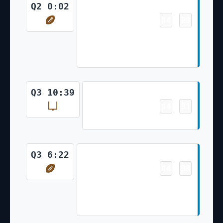
Touchdown
Q2 0:02
14
28
-
Amon-Ra St. Brown 4 Yd pass
from Jared Goff (Jake Bates
Kick)
Field Goal
Q3 10:39
14
31
-
Jake Bates 34 Yd Field Goal
Touchdown
Q3 6:22
14
38
-
Jameson Williams 44 Yd pass
from Jared Goff (Jake Bates
Kick)