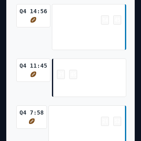
Touchdown
Q4 14:56
14
45
-
Amon-Ra St. Brown 8 Yd pass
from Jared Goff (Jake Bates
Kick)
Touchdown
Q4 11:45
21
45
-
D'Andre Swift 3 Yd Rush (Cairo
Santos Kick)
Touchdown
Q4 7:58
21
52
-
Amon-Ra St. Brown 4 Yd pass
from Jared Goff (Jake Bates