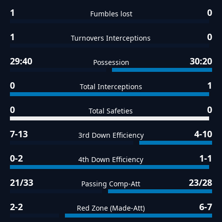
1
0
Fumbles lost
1
0
Turnovers Interceptions
29:40
30:20
Possession
0
1
Total Interceptions
0
0
Total Safeties
7-13
4-10
3rd Down Efficiency
0-2
1-1
4th Down Efficiency
21/33
23/28
Passing Comp-Att
2-2
6-7
Red Zone (Made-Att)