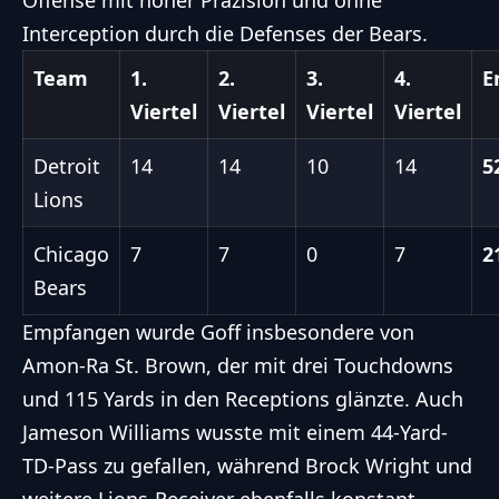
Offense mit hoher Präzision und ohne
Interception durch die Defenses der Bears.
Team
1.
2.
3.
4.
E
Viertel
Viertel
Viertel
Viertel
Detroit
14
14
10
14
5
Lions
Chicago
7
7
0
7
2
Bears
Empfangen wurde Goff insbesondere von
Amon-Ra St. Brown, der mit drei Touchdowns
und 115 Yards in den Receptions glänzte. Auch
Jameson Williams wusste mit einem 44-Yard-
TD-Pass zu gefallen, während Brock Wright und