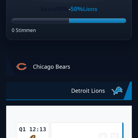
50%
50%
Bears
-
Lions
0 Stimmen
Chicago Bears
Detroit Lions
Touchdown
Q1 12:13
0
7
-