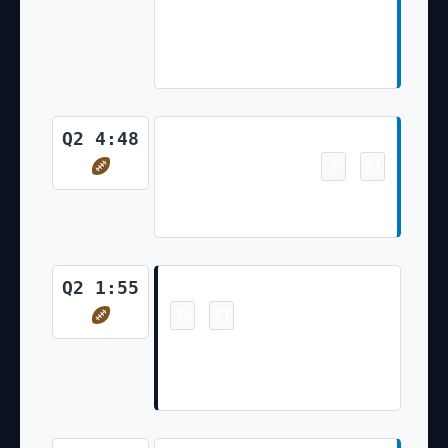
for 1 yard, TOUCHDOWN.
J.Bates extra point is GOOD,
Center-H.Hatten, Holder-J.Fox.
Touchdown
Q2 4:48
7
21
-
Brock Wright 8 Yd pass from
Jared Goff (Jake Bates Kick)
Touchdown
Q2 1:55
14
21
-
Rome Odunze 6 Yd pass from
Caleb Williams (Cairo Santos
Kick)