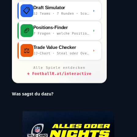
Draft Simulator
📋
›
32 Teams · 7 Runden · Scout-Kommentar
Positions-Finder
🏈
›
7 Fragen · welche Position bist du?
Trade Value Checker
⚖️
›
JJ-Chart · Steal oder Overpay?
Alle Spiele entdecken
→ FootballR.at/interactive
Was sagst du dazu?