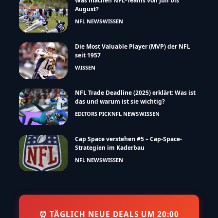
Was machen NFL-Teams von Juli bis
August?
NFL NEWS
WISSEN
Die Most Valuable Player (MVP) der NFL
seit 1957
WISSEN
NFL Trade Deadline (2025) erklärt: Was ist
das und warum ist sie wichtig?
EDITORS PICK
NFL NEWS
WISSEN
Cap Space verstehen #5 – Cap-Space-
Strategien im Kaderbau
NFL NEWS
WISSEN
⏰ TÄGLICH NEUE DEALS UM 20:00