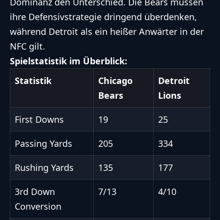
Dominanz den Unterschied. Die Bears müssen
ihre Defensivstrategie dringend überdenken,
während Detroit als ein heißer Anwärter in der
NFC gilt.
Spielstatistik im Überblick:
Statistik
Chicago
Detroit
Bears
Lions
First Downs
19
25
Passing Yards
205
334
Rushing Yards
135
177
3rd Down
7/13
4/10
Conversion