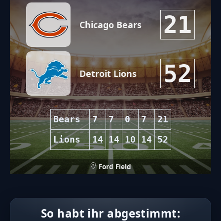
21
Chicago Bears
52
Detroit Lions
Bears
7
7
0
7
21
Lions
14
14
10
14
52
Ford Field
So habt ihr abgestimmt: