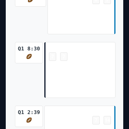
J.Gibbs left end for 6 yards,
TOUCHDOWN. J.Bates extra
point is GOOD, Center-
H.Hatten, Holder-J.Fox.
Touchdown
Q1 8:30
7
7
-
C.Williams pass short left to
R.Odunze for 28 yards,
TOUCHDOWN. C.Santos extra
point is GOOD, Center-S.Daly,
Holder-T.Taylor.
Touchdown
Q1 2:39
7
14
-
D.Montgomery up the middle