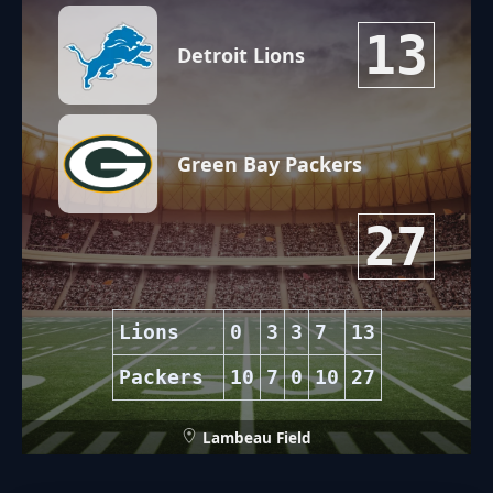
13
Detroit Lions
Green Bay Packers
27
Lions
0
3
3
7
13
Packers
10
7
0
10
27
Lambeau Field