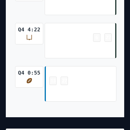
Josh Jacobs 3 Yd Rush (Brandon
McManus Kick)
Field Goal
Q4 4:22
6
27
-
Brandon McManus 38 Yd Field
Goal
Touchdown
Q4 0:55
13
27
-
Isaac TeSlaa 13 Yd pass from
Jared Goff (Jake Bates Kick)