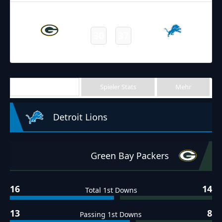
09.01.2022
19:00
NFL 2021-2022
/
Regular Season
/
Week18
30
37
Packers
Lions
Final
Team Stats
Spieler Stats
Mehr
Detroit Lions
Green Bay Packers
16
14
Total 1st Downs
13
8
Passing 1st Downs