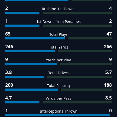
2
4
Rushing 1st Downs
1
2
1st Downs from Penalties
65
47
Total Plays
246
266
Total Yards
9
9
Yards per Play
3.8
5.7
Total Drives
200
188
Total Passing
4.7
8.5
Yards per Pass
1
0
Interceptions Thrown