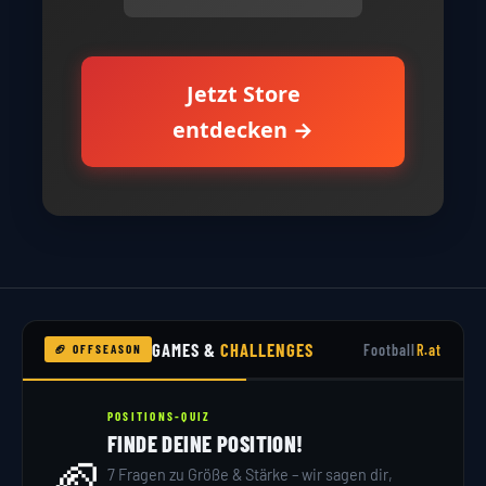
Jetzt Store
entdecken →
GAMES &
CHALLENGES
Football
R.at
🏈 OFFSEASON
POSITIONS-QUIZ
FINDE DEINE POSITION!
🏈
7 Fragen zu Größe & Stärke – wir sagen dir,