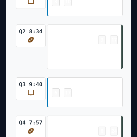
3
10
-
Jake Bates 30 Yd Field Goal
Touchdown
Q2 8:34
3
17
-
Jayden Reed 17 Yd pass from
Jordan Love (Brandon McManus
Kick)
Field Goal
Q3 9:40
6
17
-
Jake Bates 27 Yd Field Goal
Touchdown
Q4 7:57
6
24
-