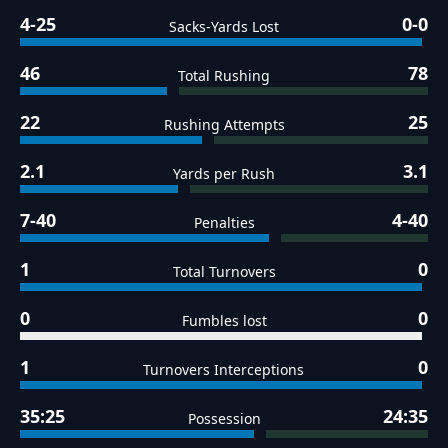
4-25
0-0
Sacks-Yards Lost
46
78
Total Rushing
22
25
Rushing Attempts
2.1
3.1
Yards per Rush
7-40
4-40
Penalties
1
0
Total Turnovers
0
0
Fumbles lost
1
0
Turnovers Interceptions
35:25
24:35
Possession