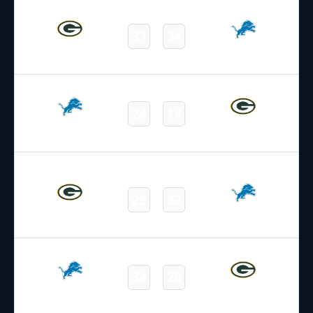
06.12.2024
2:15
NFL 2024-2025
/
Regular Season
/
Week14
31
34
Packers
Lions
Final
03.11.2024
22:25
NFL 2024-2025
/
Regular Season
/
Week9
24
14
Lions
Packers
Final
23.11.2023
18:30
NFL 2023-2024
/
Regular Season
/
Week12
29
22
Packers
Lions
Final
29.09.2023
2:15
NFL 2023-2024
/
Regular Season
/
Week4
34
20
Lions
Packers
Final