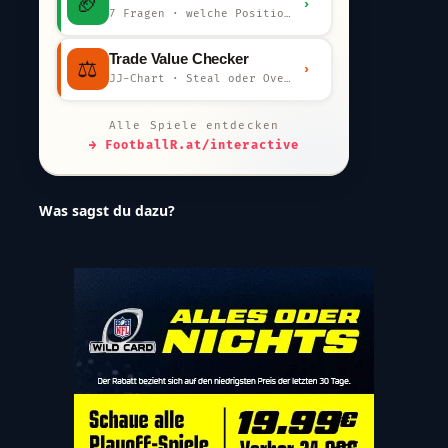
🏈
›
7 Fragen · welche Position bist du?
Trade Value Checker
⚖️
›
JJ-Chart · Steal oder Overpay?
Alle Spiele entdecken
→ FootballR.at/interactive
Was sagst du dazu?