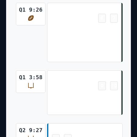
Touchdown
Q1 9:26
0
7
-
J.Love pass short middle to
T.Kraft for 15 yards,
TOUCHDOWN. B.McManus
extra point is GOOD, Center-
M.Orzech, Holder-D.Whelan.
Field Goal
Q1 3:58
0
10
-
B.McManus 34 yard field goal is
GOOD, Center-M.Orzech,
Holder-D.Whelan.
Field Goal
Q2 9:27