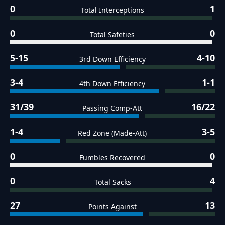
0
1
Total Interceptions
0
0
Total Safeties
5-15
4-10
3rd Down Efficiency
3-4
1-1
4th Down Efficiency
31/39
16/22
Passing Comp-Att
1-4
3-5
Red Zone (Made-Att)
0
0
Fumbles Recovered
0
4
Total Sacks
27
13
Points Against