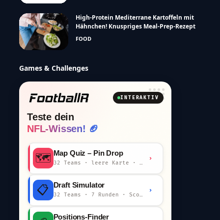
High-Protein Mediterrane Kartoffeln mit
Hähnchen! Knuspriges Meal-Prep-Rezept
FOOD
Games & Challenges
INTERAKTIV
Teste dein
NFL-Wissen! 🏈
Map Quiz – Pin Drop
🗺️
›
32 Teams · leere Karte · km-Wertung
Draft Simulator
📋
›
32 Teams · 7 Runden · Scout-Kommentar
Positions-Finder