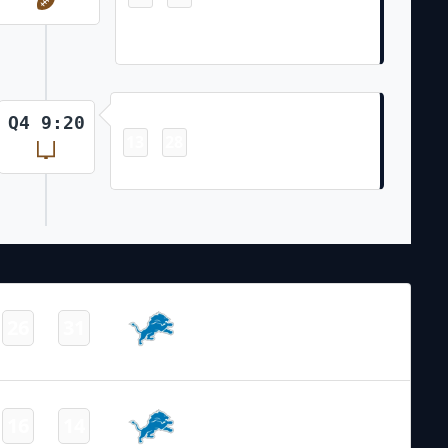
Justin Fields 11 Yd Run (Two-Point
Pass Conversion Failed)
Field Goal
Q4 9:20
13
28
-
Cairo Santos 28 Yd Field Goal
NFL 2023-2024
/
Regular Season
/
Week11
Detroit
26
31
-
Lions
Final
NFL 2021-2022
/
Regular Season
/
Week12
Detroit
16
14
-
Lions