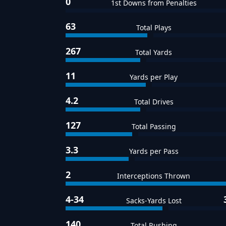
0
1st Downs from Penalties
63
Total Plays
267
Total Yards
11
Yards per Play
4.2
Total Drives
127
Total Passing
3.3
Yards per Pass
2
Interceptions Thrown
4-34
Sacks-Yards Lost
140
Total Rushing