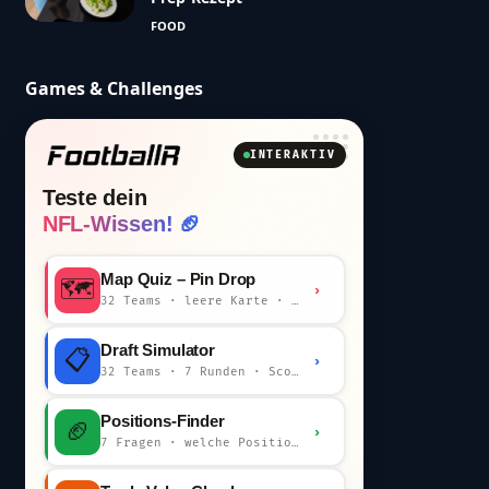
FOOD
Games & Challenges
INTERAKTIV
Teste dein
NFL-Wissen! 🏈
Map Quiz – Pin Drop
🗺️
›
32 Teams · leere Karte · km-Wertung
Draft Simulator
📋
›
32 Teams · 7 Runden · Scout-Kommentar
Positions-Finder
🏈
›
7 Fragen · welche Position bist du?