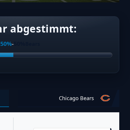
hr abgestimmt:
50%
50%
s
-
Bears
Chicago Bears