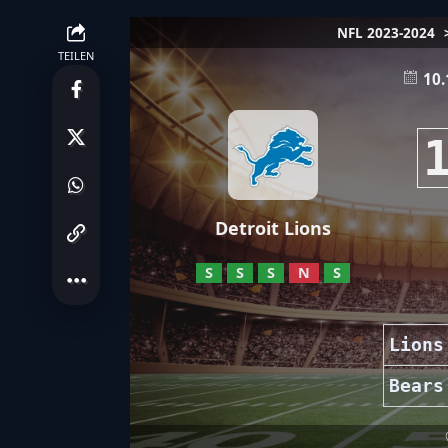
NFL 2023-2024
TEILEN
10.
Detroit Lions
S
S
S
N
S
Lions
Bears