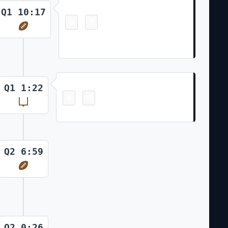
Touchdown
Q1 10:17
0
7
-
DJ Moore 16 Yd Run (Cairo Santos
Kick)
Field Goal
Q1 1:22
0
10
-
Cairo Santos 46 Yd Field Goal
Q2 6:59
Q2 0:26