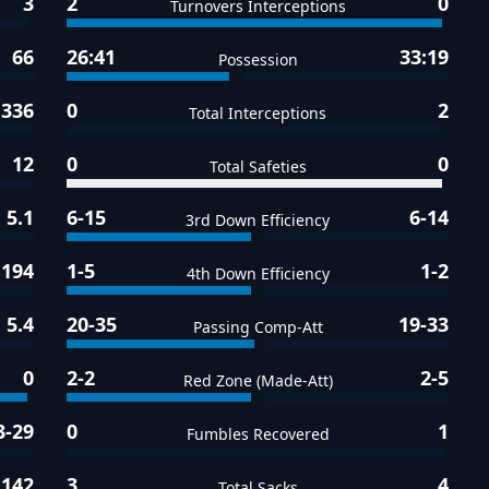
3
2
0
Turnovers Interceptions
66
26:41
33:19
Possession
336
0
2
Total Interceptions
12
0
0
Total Safeties
5.1
6-15
6-14
3rd Down Efficiency
194
1-5
1-2
4th Down Efficiency
5.4
20-35
19-33
Passing Comp-Att
0
2-2
2-5
Red Zone (Made-Att)
3-29
0
1
Fumbles Recovered
142
3
4
Total Sacks