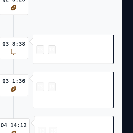
Field Goal
Q3 8:38
13
13
-
Cairo Santos 25 Yd Field Goal
Touchdown
Q3 1:36
13
19
-
DJ Moore 38 Yd pass from Justin
Fields (Cairo Santos PAT blocked)
Touchdown
Q4 14:12
13
25
-