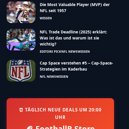
Die Most Valuable Player (MVP) der
NFL seit 1957
WISSEN
NFL Trade Deadline (2025) erklärt:
Was ist das und warum ist sie
wichtig?
EDITORS PICK
NFL NEWS
WISSEN
Cap Space verstehen #5 – Cap-Space-
Strategien im Kaderbau
NFL NEWS
WISSEN
⏰ TÄGLICH NEUE DEALS UM 20:00
UHR
🏈 FootballR Store