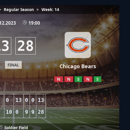
>
Regular Season
>
Week: 14
12.2023
19:00
13
28
FINAL
Chicago Bears
N
N
S
N
S
0
13
0
0
13
10
0
9
9
28
Soldier Field