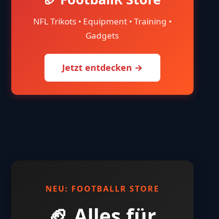
NFL Trikots • Equipment • Training •
Gadgets
Jetzt entdecken →
NEU: FOOTBALLR STORE
🏈 Alles für