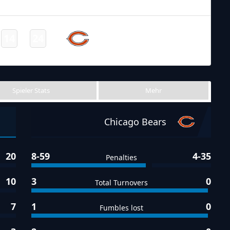
Final
NFL 2021-2022
/
Regular Season
/
Week4
Chicago
14
24
-
Bears
Final
Spieler Stats
Mehr
Chicago Bears
20
8-59
4-35
Penalties
10
3
0
Total Turnovers
7
1
0
Fumbles lost