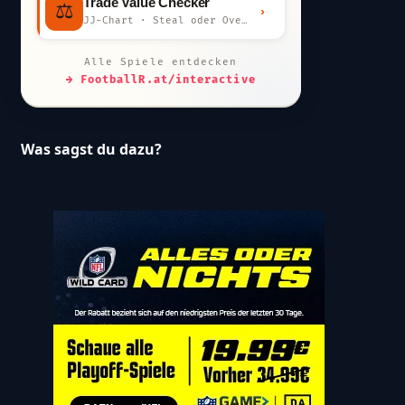
Trade Value Checker
⚖️
›
JJ-Chart · Steal oder Overpay?
Alle Spiele entdecken
→ FootballR.at/interactive
Was sagst du dazu?