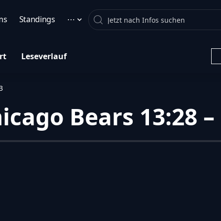
Search
ms
Standings
⋯
rt
Leseverlauf
3
hicago Bears 13:28 –