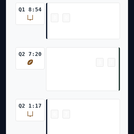
Field Goal
Q1 8:54
3
0
-
Cairo Santos Made 50 Yd Field
Goal
Touchdown
Q2 7:20
3
7
-
Dontayvion Wicks Pass From
Jordan Love for 10 Yds Anders
Carlson Made Ex. Pt
Field Goal
Q2 1:17
6
7
-
Cairo Santos Made 39 Yd Field
Goal