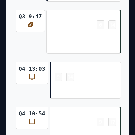
Touchdown
Q3 9:47
6
14
-
Dontayvion Wicks Pass From
Jordan Love for 12 Yds Anders
Carlson Made Ex. Pt
Field Goal
Q4 13:03
9
14
-
Cairo Santos Made 35 Yd Field
Goal
Field Goal
Q4 10:54
9
17
-
Anders Carlson Made 25 Yd