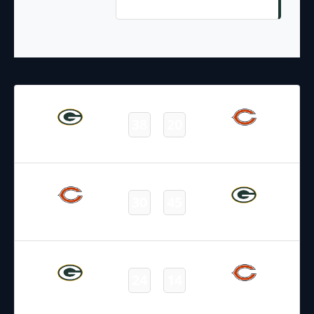
Field Goal
10.09.2023
22:25
NFL 2023-2024
/
Regular Season
/
Week1
38
20
Packers
Bears
Final
13.12.2021
2:20
NFL 2021-2022
/
Regular Season
/
Week14
30
45
Bears
Packers
Final
17.10.2021
19:00
NFL 2021-2022
/
Regular Season
/
Week6
24
14
Packers
Bears
Final