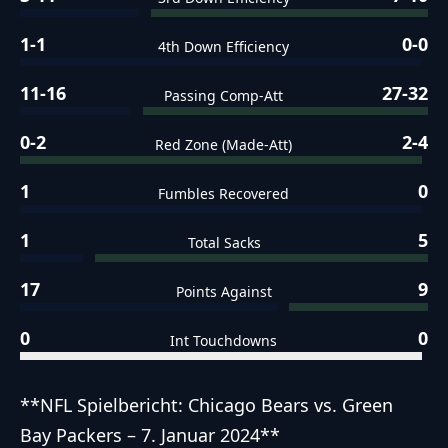
1-1
0-0
4th Down Efficiency
11-16
27-32
Passing Comp-Att
0-2
2-4
Red Zone (Made-Att)
1
0
Fumbles Recovered
1
5
Total Sacks
17
9
Points Against
0
0
Int Touchdowns
**NFL Spielbericht: Chicago Bears vs. Green
Bay Packers – 7. Januar 2024**