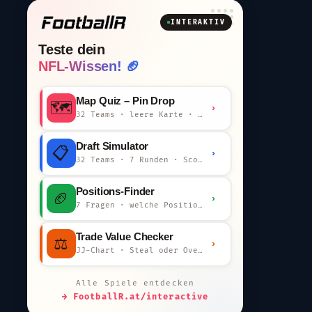
INTERAKTIV
Teste dein
NFL-Wissen! 🏈
Map Quiz – Pin Drop
🗺️
›
32 Teams · leere Karte · km-Wertung
Draft Simulator
📋
›
32 Teams · 7 Runden · Scout-Kommentar
Positions-Finder
🏈
›
7 Fragen · welche Position bist du?
Trade Value Checker
⚖️
›
JJ-Chart · Steal oder Overpay?
Alle Spiele entdecken
→ FootballR.at/interactive