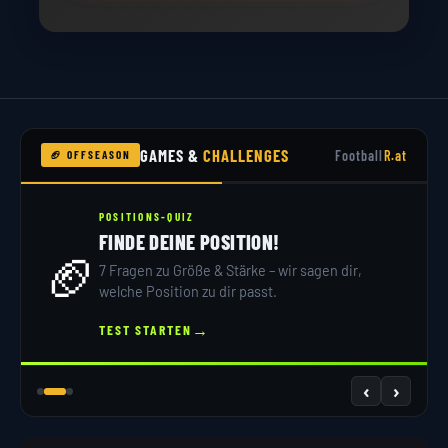
GAMES &
CHALLENGES
Football
R.at
🏈 OFFSEASON
POSITIONS-QUIZ
FINDE DEINE POSITION!
🏈
7 Fragen zu Größe & Stärke – wir sagen dir,
welche Position zu dir passt.
→
TEST STARTEN
‹
›