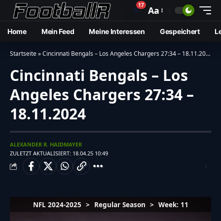
17
🔔
Aa
Home
Mein Feed
Meine Interessen
Gespeichert
L
Startseite
»
Cincinnati Bengals – Los Angeles Chargers 27:34 – 18.11.2024
Cincinnati Bengals – Los
Angeles Chargers 27:34 –
18.11.2024
ALEXANDER R. HAIDMAYER
ZULETZT AKTUALISIERT: 18.04.25 10:49
NFL 2024-2025
>
Regular Season
>
Week: 11