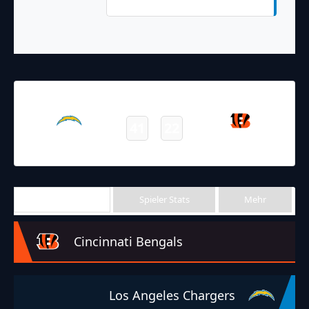
(Cameron Dicker Kick)
05.12.2021
19:00
NFL 2021-2022
/
Regular Season
/
Week13
41
22
Chargers
Bengals
Final
Team Stats
Spieler Stats
Mehr
Cincinnati Bengals
Los Angeles Chargers