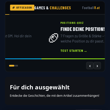
GAMES &
CHALLENGES
Football
R.at
🏈 OFFSEASON
NFL DRAFT 2026
DRAFT SIMULATOR
🏟️
32 Teams, 7 Runden – du bist GM. Hol dir dein
Scout-Rating!
→
JETZT DRAFTEN
‹
›
Für dich ausgewählt
Entdecke die Geschichten, die mit dem Artikel zusammenhängen!