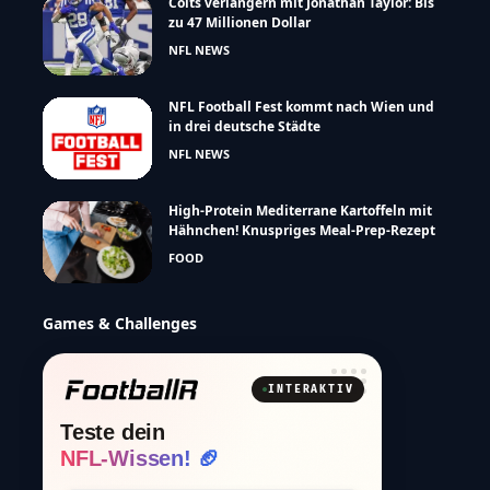
Colts verlängern mit Jonathan Taylor: Bis
zu 47 Millionen Dollar
NFL NEWS
NFL Football Fest kommt nach Wien und
in drei deutsche Städte
NFL NEWS
High-Protein Mediterrane Kartoffeln mit
Hähnchen! Knuspriges Meal-Prep-Rezept
FOOD
Games & Challenges
INTERAKTIV
Teste dein
NFL-Wissen! 🏈