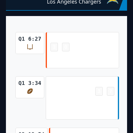
Los Angeles Chargers
Field Goal
Q1 6:27
3
0
-
Evan McPherson 26 Yd Field
Goal
Touchdown
Q1 3:34
3
7
-
Will Dissly 29 Yd pass from
Justin Herbert (Cameron Dicker
Kick)