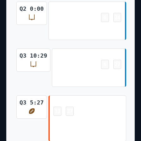
Field Goal
Q2 0:00
6
24
-
Cameron Dicker 19 Yd Field
Goal
Field Goal
Q3 10:29
6
27
-
Cameron Dicker 53 Yd Field
Goal
Touchdown
Q3 5:27
13
27
-
Ja'Marr Chase 4 Yd pass from
Joe Burrow (Evan McPherson
Kick)