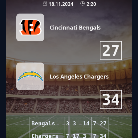
18.11.2024
2:20
Cincinnati Bengals
27
Los Angeles Chargers
34
Bengals
3
3
14
7
27
Chargers
7
17
3
7
34