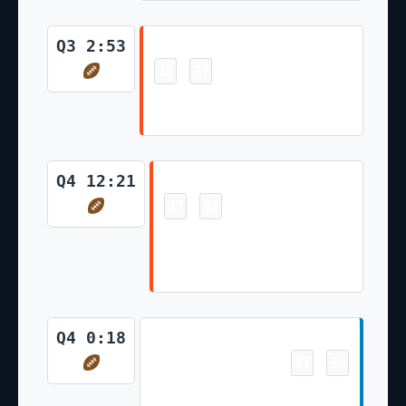
Touchdown
Q3 2:53
20
27
-
Tee Higgins 42 Yd pass from Joe
Burrow (Evan McPherson Kick)
Touchdown
Q4 12:21
27
27
-
Ja'Marr Chase 17 Yd pass from
Joe Burrow (Evan McPherson
Kick)
Touchdown
Q4 0:18
27
34
-
J.K. Dobbins 29 Yd Rush