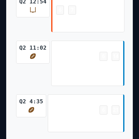
Field Goal
Q2 12:54
6
7
-
Evan McPherson 27 Yd Field
Goal
Touchdown
Q2 11:02
6
14
-
Quentin Johnston 26 Yd pass
from Justin Herbert (Cameron
Dicker Kick)
Touchdown
Q2 4:35
6
21
-
J.K. Dobbins 1 Yd Rush
(Cameron Dicker Kick)