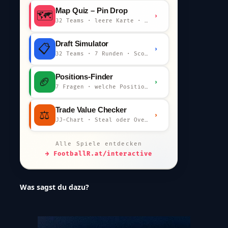
Map Quiz – Pin Drop
🗺️
›
32 Teams · leere Karte · km-Wertung
Draft Simulator
📋
›
32 Teams · 7 Runden · Scout-Kommentar
Positions-Finder
🏈
›
7 Fragen · welche Position bist du?
Trade Value Checker
⚖️
›
JJ-Chart · Steal oder Overpay?
Alle Spiele entdecken
→ FootballR.at/interactive
Was sagst du dazu?