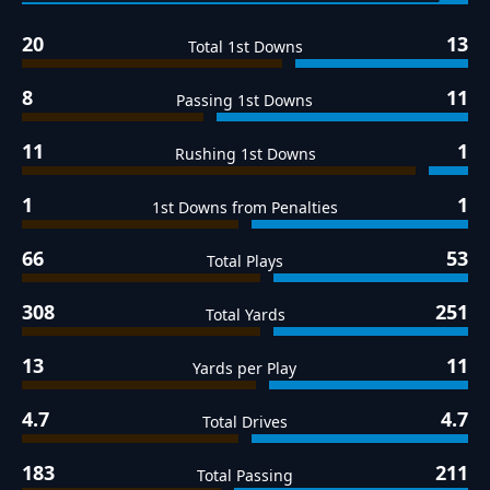
20
13
Total 1st Downs
8
11
Passing 1st Downs
11
1
Rushing 1st Downs
1
1
1st Downs from Penalties
66
53
Total Plays
308
251
Total Yards
13
11
Yards per Play
4.7
4.7
Total Drives
183
211
Total Passing