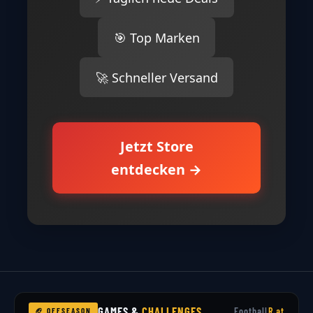
🎯 Top Marken
🚀 Schneller Versand
Jetzt Store
entdecken →
GAMES &
CHALLENGES
Football
R.at
🏈 OFFSEASON