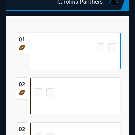
Carolina Panthers
Touchdown
Q1
0
7
-
Jalen Coker 5 Yd pass from Bryce Young
(Matthew Wright Kick)
Touchdown
Q2
7
7
-
Kaden Davis 7 Yd pass from Shedeur
Sanders (Dustin Hopkins Kick)
Touchdown
Q2