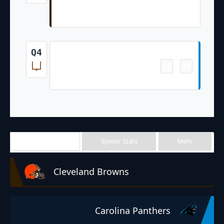
Cade McDonald 6 Yd pass from Tyler
Huntley (Dustin Hopkins PAT Failed)
Field Goal
Q4
30
10
-
Ryan Fitzgerald 32 Yd Field Goal
Team Stats
Spieler Stats
Mehr
Cleveland Browns
Carolina Panthers