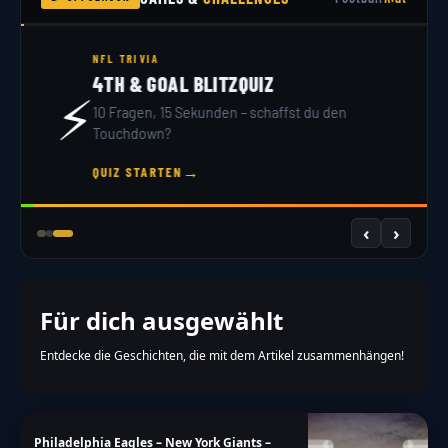
NFL DRAFT 2026
DRAFT SIMULATOR
🏟️
32 Teams, 7 Runden – du bist GM. Hol dir dein
Scout-Rating!
→
JETZT DRAFTEN
‹
›
Für dich ausgewählt
Entdecke die Geschichten, die mit dem Artikel zusammenhängen!
Philadelphia Eagles – New York Giants –