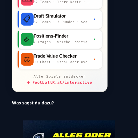
32 Teams · leere Karte · km-Wertung
Draft Simulator
📋
›
32 Teams · 7 Runden · Scout-Kommentar
Positions-Finder
🏈
›
7 Fragen · welche Position bist du?
Trade Value Checker
⚖️
›
JJ-Chart · Steal oder Overpay?
Alle Spiele entdecken
→ FootballR.at/interactive
Was sagst du dazu?