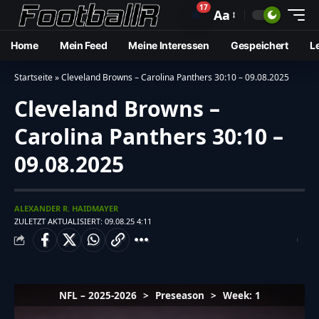
17
🔔
Aa
Home
Mein Feed
Meine Interessen
Gespeichert
L
Startseite
»
Cleveland Browns – Carolina Panthers 30:10 – 09.08.2025
Cleveland Browns –
Carolina Panthers 30:10 –
09.08.2025
ALEXANDER R. HAIDMAYER
ZULETZT AKTUALISIERT: 09.08.25 4:11
NFL – 2025-2026
>
Preseason
>
Week: 1