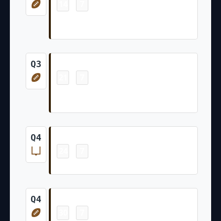
14
7
-
Kaden Davis 12 Yd pass from Shedeur
Sanders (Dustin Hopkins Kick)
Touchdown
Q3
21
7
-
Gage Larvadain 4 Yd Rush (Dustin
Hopkins Kick)
Field Goal
Q4
24
7
-
Dustin Hopkins 23 Yd Field Goal
Touchdown
Q4
30
7
-