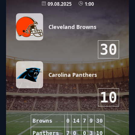
09.08.2025
1:00
Cleveland Browns
30
Carolina Panthers
10
Browns
0
14
7
9
30
Panthers
7
0
0
3
10