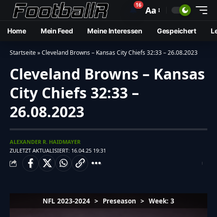
16
🔔
Aa
Home
Mein Feed
Meine Interessen
Gespeichert
L
Startseite
»
Cleveland Browns – Kansas City Chiefs 32:33 – 26.08.2023
Cleveland Browns – Kansas
City Chiefs 32:33 –
26.08.2023
ALEXANDER R. HAIDMAYER
ZULETZT AKTUALISIERT: 16.04.25 19:31
NFL 2023-2024
>
Preseason
>
Week: 3