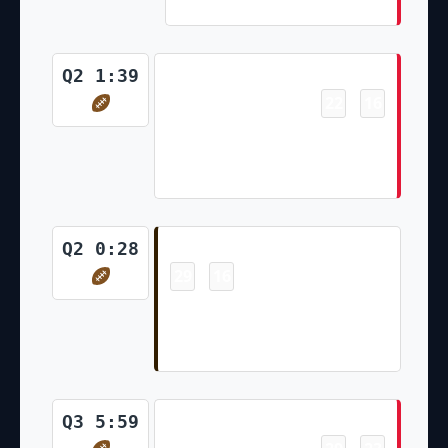
Butker Kick)
Touchdown
Q2 1:39
22
16
-
La'Mical Perine 20 Yd pass from
Blaine Gabbert (Two-Point Pass
Conversion Failed)
Touchdown
Q2 0:28
29
16
-
Caleb Biggers 27 Yd
Interception Return (Cade York
Kick)
Touchdown
Q3 5:59