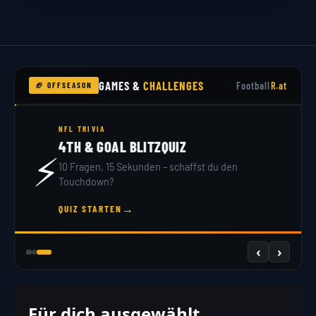
GAMES &
CHALLENGES
Football
R.at
🏈 OFFSEASON
NFL DRAFT 2026
DRAFT SIMULATOR
🏟️
32 Teams, 7 Runden – du bist GM. Hol dir dein
Scout-Rating!
→
JETZT DRAFTEN
‹
›
Für dich ausgewählt