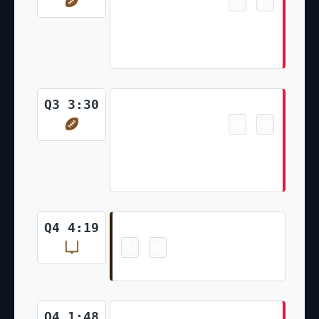
29
23
-
Ihmir Smith-Marsette 43 Yd
pass from Blaine Gabbert
(Harrison Butker Kick)
Touchdown
Q3 3:30
29
30
-
Matt Bushman 11 Yd pass from
Chris Oladokun (Justin Reid
Kick)
Field Goal
Q4 4:19
32
30
-
Cade York 40 Yd Field Goal
Field Goal
Q4 1:48