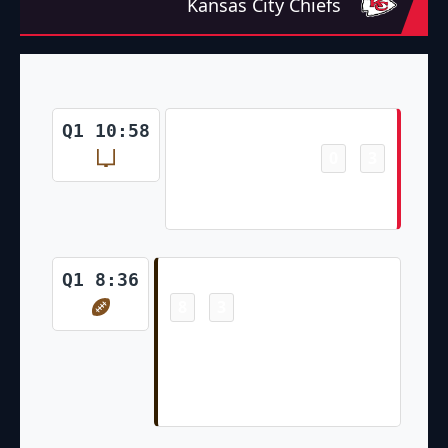
Kansas City Chiefs
Field Goal
Q1 10:58
0
3
-
Harrison Butker 32 Yd Field
Goal
Touchdown
Q1 8:36
8
3
-
Juan Thornhill 34 Yd
Interception Return (Jordan
Wilkins Run for Two-Point
Conversion)