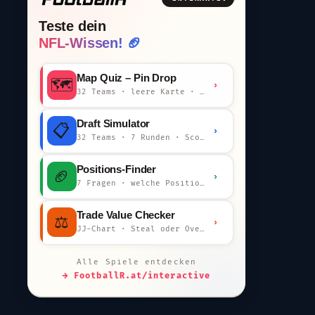
Teste dein
NFL-Wissen! 🏈
Map Quiz – Pin Drop
🗺️
›
32 Teams · leere Karte · km-Wertung
Draft Simulator
📋
›
32 Teams · 7 Runden · Scout-Kommentar
Positions-Finder
🏈
›
7 Fragen · welche Position bist du?
Trade Value Checker
⚖️
›
JJ-Chart · Steal oder Overpay?
Alle Spiele entdecken
→ FootballR.at/interactive