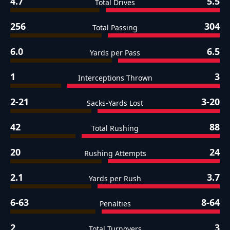
4.7
5.5
Total Drives
256
304
Total Passing
6.0
6.5
Yards per Pass
1
3
Interceptions Thrown
2-21
3-20
Sacks-Yards Lost
42
88
Total Rushing
20
24
Rushing Attempts
2.1
3.7
Yards per Rush
6-63
8-64
Penalties
2
3
Total Turnovers