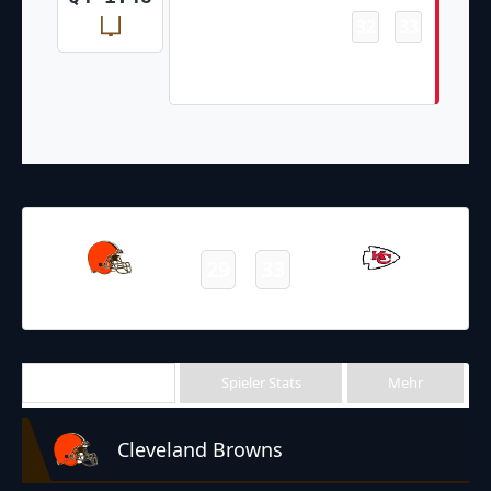
32
33
-
Harrison Butker 44 Yd Field
Goal
12.09.2021
22:25
NFL 2021-2022
/
Regular Season
/
Week1
29
33
Browns
Chiefs
Final
Team Stats
Spieler Stats
Mehr
Cleveland Browns