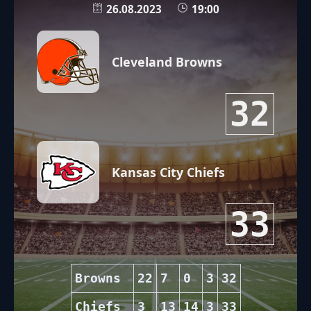
26.08.2023
19:00
Cleveland Browns
32
Kansas City Chiefs
33
Browns
22
7
0
3
32
Chiefs
3
13
14
3
33