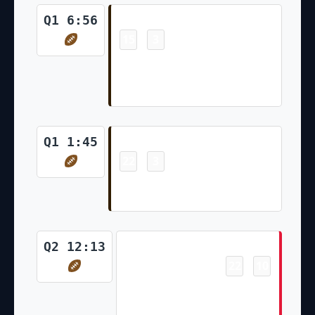
Touchdown
Q1 6:56
15
3
-
David Njoku 10 Yd pass from
Deshaun Watson (Cade York
Kick)
Touchdown
Q1 1:45
22
3
-
John Kelly Jr. 2 Yd Run (Cade
York Kick)
Touchdown
Q2 12:13
22
10
-
Justyn Ross 3 Yd pass from
Shane Buechele (Harrison