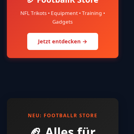
NFL Trikots • Equipment • Training •
Gadgets
Jetzt entdecken →
NEU: FOOTBALLR STORE
🏈 Alles für