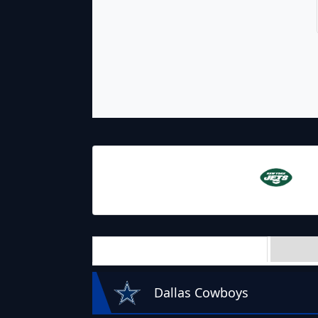
17.09.2023
22:25
New York
Jets
Team Stats
Dallas Cowboys