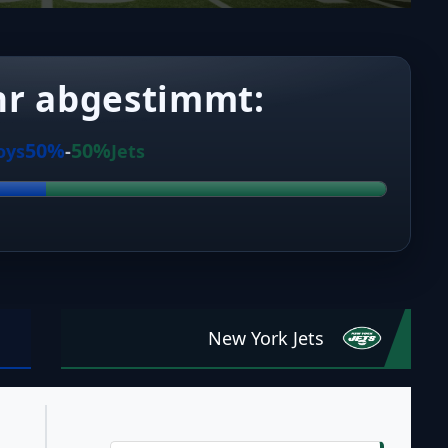
hr abgestimmt:
50%
50%
oys
-
Jets
New York Jets