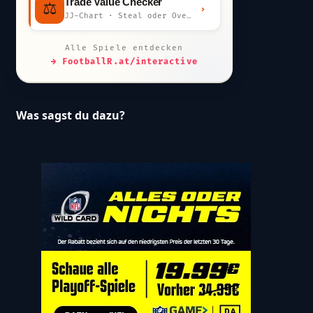
Trade Value Checker
⚖️
›
JJ-Chart · Steal oder Overpay?
Alle Spiele entdecken
→ FootballR.at/interactive
Was sagst du dazu?