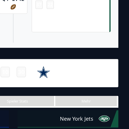
37
22
-
Garrett Wilson 9 Yd pass from Justin
Fields (Justin Fields Pass to Josh
Reynolds for Two-Point Conversion)
NFL 2023-2024
/
Regular Season
/
Week2
Dallas
10
30
-
Cowboys
Final
Spieler Stats
Mehr
New York Jets