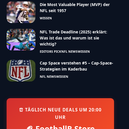
Die Most Valuable Player (MVP) der
NFL seit 1957
WISSEN
NFL Trade Deadline (2025) erklärt:
Was ist das und warum ist sie
wichtig?
EDITORS PICK
NFL NEWS
WISSEN
Cap Space verstehen #5 – Cap-Space-
Strategien im Kaderbau
NFL NEWS
WISSEN
⏰ TÄGLICH NEUE DEALS UM 20:00
UHR
🏈 FootballR Store