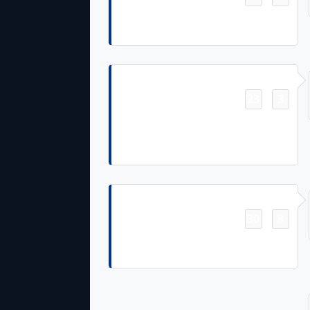
Javonte Williams 5 Yd Rush
(Brandon Aubrey Kick)
Touchdown
23
3
-
Jake Ferguson 1 Yd pass from Dak
Prescott (Brandon Aubrey PAT
Failed)
Touchdown
30
3
-
George Pickens 43 Yd pass from
Dak Prescott (Brandon Aubrey Kick)