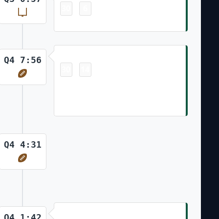
30
6
-
Nick Folk 48 Yd Field Goal
Touchdown
Q4 7:56
30
14
-
Andrew Beck 1 Yd pass from Justin
Fields (Justin Fields Pass to Mason
Taylor for Two-Point Conversion)
Q4 4:31
Touchdown
Q4 1:42