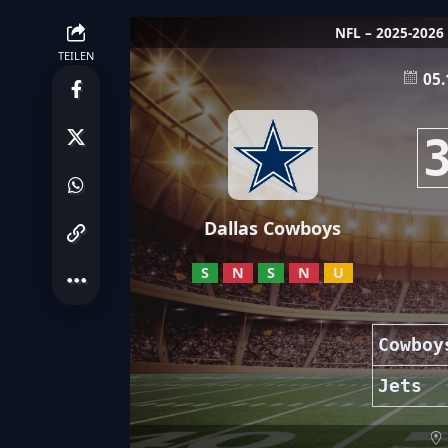
NFL – 2025-2026
TEILEN
05.
Dallas Cowboys
S
N
S
N
U
Cowboy
Jets