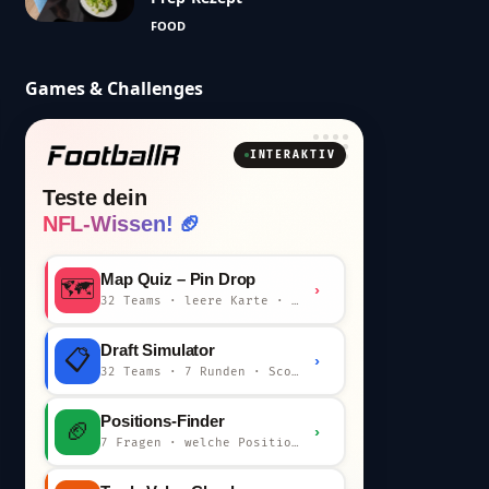
FOOD
Games & Challenges
INTERAKTIV
Teste dein
NFL-Wissen! 🏈
Map Quiz – Pin Drop
🗺️
›
32 Teams · leere Karte · km-Wertung
Draft Simulator
📋
›
32 Teams · 7 Runden · Scout-Kommentar
Positions-Finder
🏈
›
7 Fragen · welche Position bist du?