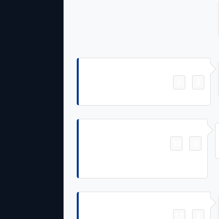
Field Goal
3
3
-
Brandon Aubrey 35 Yd Field Goal
Touchdown
10
3
-
Jake Ferguson 26 Yd pass from Dak
Prescott (Brandon Aubrey Kick)
Touchdown
17
3
-