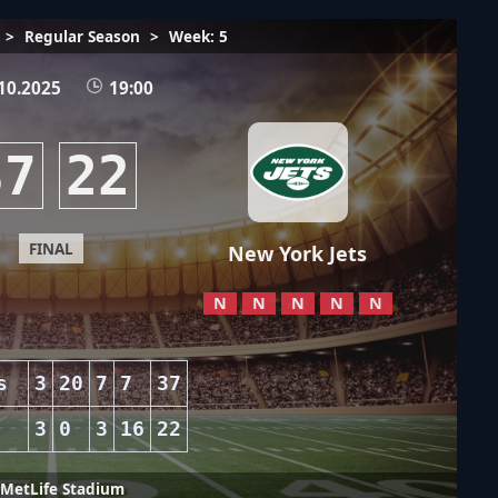
>
Regular Season
>
Week: 5
10.2025
19:00
37
22
FINAL
New York Jets
N
N
N
N
N
s
3
20
7
7
37
3
0
3
16
22
MetLife Stadium