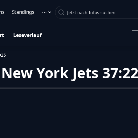
Search
ms
Standings
⋯
rt
Leseverlauf
025
New York Jets 37:22