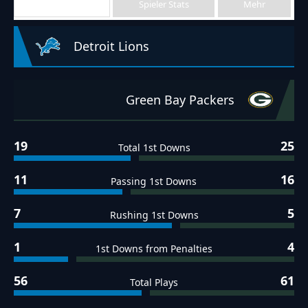
Team Stats
Spieler Stats
Mehr
Detroit Lions
Green Bay Packers
19
25
Total 1st Downs
11
16
Passing 1st Downs
7
5
Rushing 1st Downs
1
4
1st Downs from Penalties
56
61
Total Plays