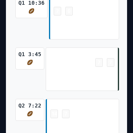
Touchdown
Q1 10:36
7
0
-
Quintez Cephus 5 Yd pass
from Jared Goff (Austin
Seibert Kick)
Touchdown
Q1 3:45
7
7
-
Aaron Jones 4 Yd pass from
Aaron Rodgers (Mason Crosby
Kick)
Touchdown
Q2 7:22
14
7
-
T.J. Hockenson 8 Yd pass from
Jared Goff (Austin Seibert Kick)