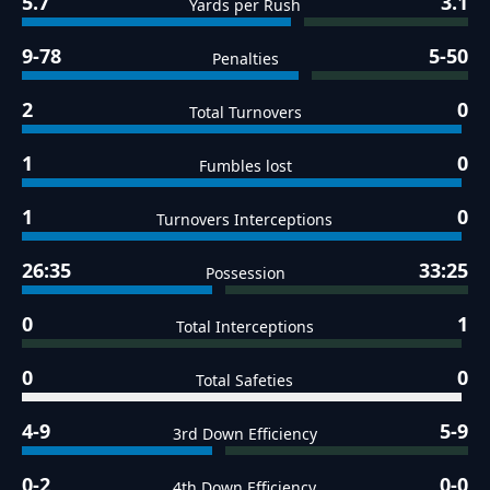
5.7
3.1
Yards per Rush
9-78
5-50
Penalties
2
0
Total Turnovers
1
0
Fumbles lost
1
0
Turnovers Interceptions
26:35
33:25
Possession
0
1
Total Interceptions
0
0
Total Safeties
4-9
5-9
3rd Down Efficiency
0-2
0-0
4th Down Efficiency