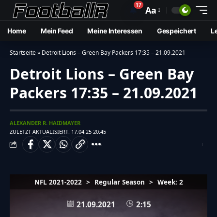
17
🔔
Aa
Home
Mein Feed
Meine Interessen
Gespeichert
L
Startseite
»
Detroit Lions – Green Bay Packers 17:35 – 21.09.2021
Detroit Lions – Green Bay
Packers 17:35 – 21.09.2021
ALEXANDER R. HAIDMAYER
ZULETZT AKTUALISIERT: 17.04.25 20:45
NFL 2021-2022
>
Regular Season
>
Week: 2
21.09.2021
2:15