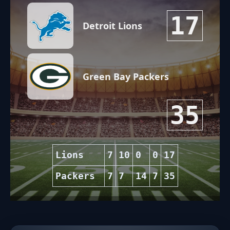
17
Detroit Lions
Green Bay Packers
35
Lions
7
10
0
0
17
Packers
7
7
14
7
35