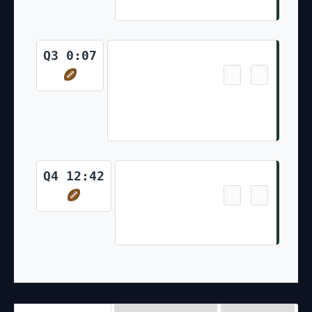
Crosby Kick)
Touchdown
Q3 0:07
17
28
-
Aaron Jones 11 Yd pass from
Aaron Rodgers (Mason Crosby
Kick)
Touchdown
Q4 12:42
17
35
-
Aaron Jones 1 Yd Run (Mason
Crosby Kick)