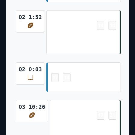
Touchdown
Q2 1:52
14
14
-
Aaron Jones 1 Yd pass from
Aaron Rodgers (Mason Crosby
Kick)
Field Goal
Q2 0:03
17
14
-
Austin Seibert 43 Yd Field Goal
Touchdown
Q3 10:26
17
21
-
Robert Tonyan 22 Yd pass
from Aaron Rodgers (Mason