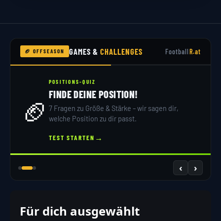
GAMES &
CHALLENGES
Football
R.at
🏈 OFFSEASON
POSITIONS-QUIZ
FINDE DEINE POSITION!
🏈
7 Fragen zu Größe & Stärke – wir sagen dir,
welche Position zu dir passt.
→
TEST STARTEN
‹
›
Für dich ausgewählt