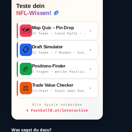
Teste dein
NFL-Wissen! 🏈
Map Quiz – Pin Drop
🗺️
›
32 Teams · leere Karte · km-Wertung
Draft Simulator
📋
›
32 Teams · 7 Runden · Scout-Kommentar
Positions-Finder
🏈
›
7 Fragen · welche Position bist du?
Trade Value Checker
⚖️
›
JJ-Chart · Steal oder Overpay?
Alle Spiele entdecken
→ FootballR.at/interactive
Was sagst du dazu?