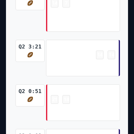
14
7
-
Demarcus Robinson 33 Yd pass
from Patrick Mahomes
(Harrison Butker Kick)
Touchdown
Q2 3:21
14
14
-
Latavius Murray 5 Yd Run
(Justin Tucker Kick)
Touchdown
Q2 0:51
21
14
-
Darrel Williams 2 Yd Run
(Harrison Butker Kick)