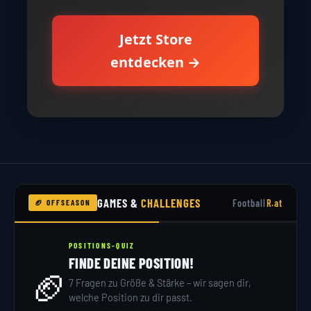
Jetzt Store
entdecken →
GAMES &
CHALLENGES
Football
R.at
🏈 OFFSEASON
POSITIONS-QUIZ
FINDE DEINE POSITION!
🏈
7 Fragen zu Größe & Stärke – wir sagen dir,
welche Position zu dir passt.