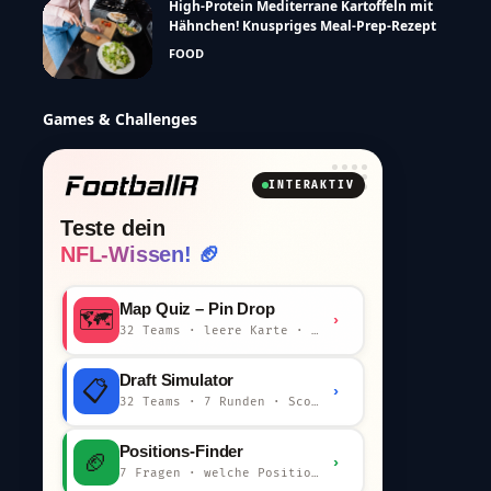
High-Protein Mediterrane Kartoffeln mit
Hähnchen! Knuspriges Meal-Prep-Rezept
FOOD
Games & Challenges
INTERAKTIV
Teste dein
NFL-Wissen! 🏈
Map Quiz – Pin Drop
🗺️
›
32 Teams · leere Karte · km-Wertung
Draft Simulator
📋
›
32 Teams · 7 Runden · Scout-Kommentar
Positions-Finder
🏈
›
7 Fragen · welche Position bist du?