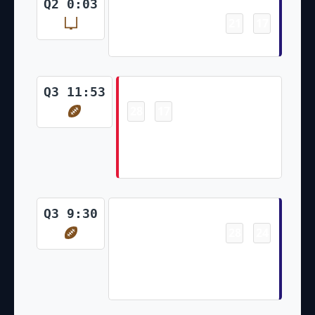
Field Goal
Q2 0:03
21
17
-
Justin Tucker 43 Yd Field Goal
Touchdown
Q3 11:53
28
17
-
Byron Pringle 40 Yd pass from
Patrick Mahomes (Harrison
Butker Kick)
Touchdown
Q3 9:30
28
24
-
Marquise Brown 42 Yd pass
from Lamar Jackson (Justin
Tucker Kick)