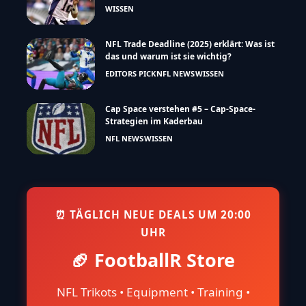
WISSEN
NFL Trade Deadline (2025) erklärt: Was ist
das und warum ist sie wichtig?
EDITORS PICK
NFL NEWS
WISSEN
Cap Space verstehen #5 – Cap-Space-
Strategien im Kaderbau
NFL NEWS
WISSEN
⏰ TÄGLICH NEUE DEALS UM 20:00
UHR
🏈 FootballR Store
NFL Trikots • Equipment • Training •