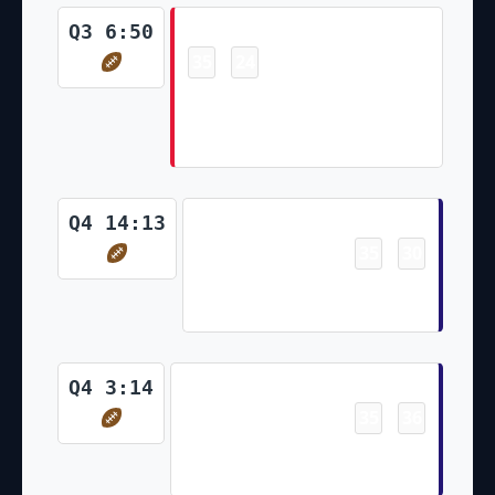
Touchdown
Q3 6:50
35
24
-
Travis Kelce 46 Yd pass from
Patrick Mahomes (Harrison
Butker Kick)
Touchdown
Q4 14:13
35
30
-
Lamar Jackson 2 Yd Run (Two-
Point Pass Conversion Failed)
Touchdown
Q4 3:14
35
36
-
Lamar Jackson 1 Yd Run (Two-
Point Pass Conversion Failed)