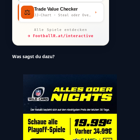
Trade Value Checker
⚖️
›
JJ-Chart · Steal oder Overpay?
Alle Spiele entdecken
→ FootballR.at/interactive
Was sagst du dazu?