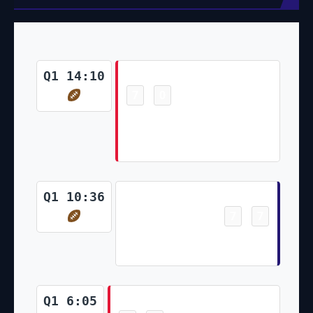
Touchdown
Q1 14:10
7
0
-
Tyrann Mathieu 34 Yd
Interception Return (Harrison
Butker Kick)
Touchdown
Q1 10:36
7
7
-
Devin Duvernay 2 Yd Fumble
Recovery (Justin Tucker Kick)
Touchdown
Q1 6:05