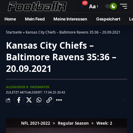
17
🔔
Aa
Home
Mein Feed
Meine Interessen
Gespeichert
L
Startseite
»
Kansas City Chiefs – Baltimore Ravens 35:36 – 20.09.2021
Kansas City Chiefs –
Baltimore Ravens 35:36 –
20.09.2021
ALEXANDER R. HAIDMAYER
ZULETZT AKTUALISIERT: 17.04.25 20:43
NFL 2021-2022
>
Regular Season
>
Week: 2