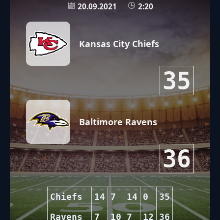
20.09.2021
2:20
Kansas City Chiefs
35
Baltimore Ravens
36
Chiefs
14
7
14
0
35
Ravens
7
10
7
12
36