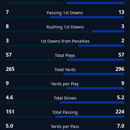
7
13
Passing 1st Downs
8
3
Rushing 1st Downs
3
2
1st Downs from Penalties
57
57
Total Plays
265
296
Total Yards
9
9
Yards per Play
4.6
5.2
Total Drives
151
224
Total Passing
5.0
7.0
Yards per Pass