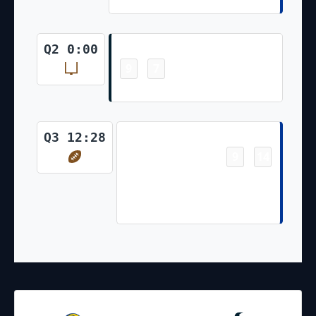
Field Goal
Q2 0:00
9
7
-
Ka'imi Fairbairn 53 Yd Field Goal
Touchdown
Q3 12:28
9
14
-
Davis Allen 13 Yd pass from
Matthew Stafford (Joshua
Karty Kick)
24.08.2024
19:00
NFL 2024-2025
/
Preseason
/
Week3