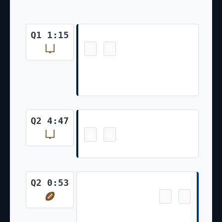
Field Goal
Q1 1:15
3
0
-
K.Fairbairn 51 yard field goal is
GOOD, Center-A.Brinkman,
Holder-T.Townsend.
Field Goal
Q2 4:47
6
0
-
Ka'imi Fairbairn 45 Yd Field Goal
Touchdown
Q2 0:53
6
7
-
Kyren Williams 1 Yd Rush
(Joshua Karty Kick)