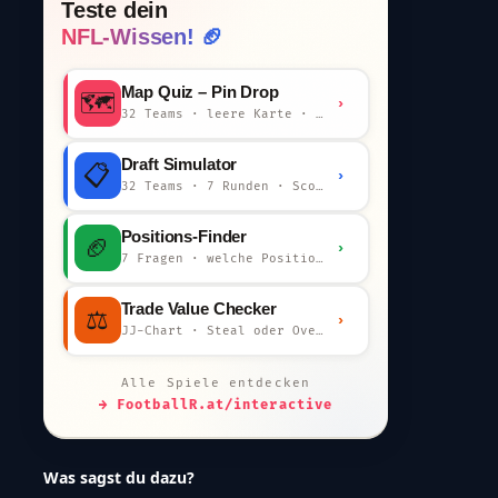
Teste dein
NFL-Wissen! 🏈
Map Quiz – Pin Drop
🗺️
›
32 Teams · leere Karte · km-Wertung
Draft Simulator
📋
›
32 Teams · 7 Runden · Scout-Kommentar
Positions-Finder
🏈
›
7 Fragen · welche Position bist du?
Trade Value Checker
⚖️
›
JJ-Chart · Steal oder Overpay?
Alle Spiele entdecken
→ FootballR.at/interactive
Was sagst du dazu?