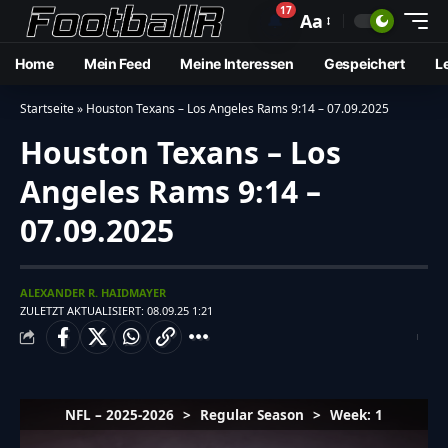
17
🔔
Aa
Home
Mein Feed
Meine Interessen
Gespeichert
L
Startseite
»
Houston Texans – Los Angeles Rams 9:14 – 07.09.2025
Houston Texans – Los
Angeles Rams 9:14 –
07.09.2025
ALEXANDER R. HAIDMAYER
ZULETZT AKTUALISIERT: 08.09.25 1:21
NFL – 2025-2026
>
Regular Season
>
Week: 1