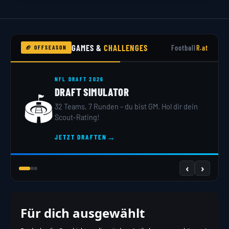
GAMES &
CHALLENGES
Football
R.at
🏈 OFFSEASON
NFL DRAFT 2026
DRAFT SIMULATOR
🏟️
32 Teams, 7 Runden – du bist GM. Hol dir dein
Scout-Rating!
→
JETZT DRAFTEN
‹
›
Für dich ausgewählt