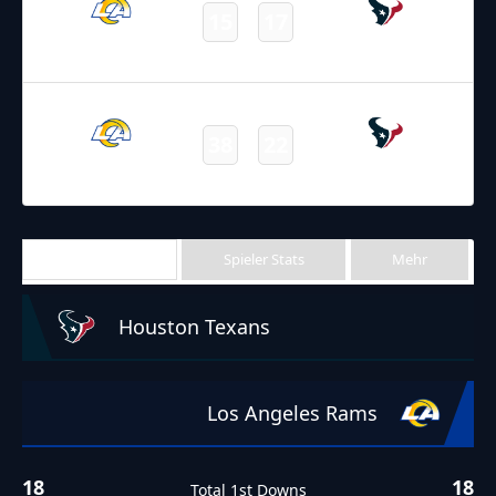
15
17
Rams
Texans
Final
31.10.2021
18:00
NFL 2021-2022
/
Regular Season
/
Week8
38
22
Rams
Texans
Final
Team Stats
Spieler Stats
Mehr
Houston Texans
Los Angeles Rams
18
18
Total 1st Downs