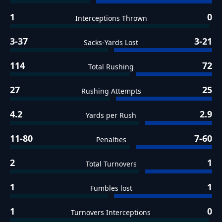
1
0
Interceptions Thrown
3-37
3-21
Sacks-Yards Lost
114
72
Total Rushing
27
25
Rushing Attempts
4.2
2.9
Yards per Rush
11-80
7-60
Penalties
2
1
Total Turnovers
1
1
Fumbles lost
1
0
Turnovers Interceptions