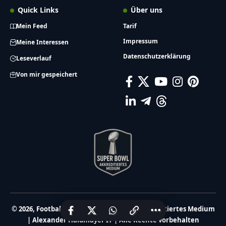
Quick Links
Über uns
Mein Feed
Tarif
Impressum
Meine Interessen
Datenschutzerklärung
Leseverlauf
Von mir gespeichert
© 2026, FootballR.at – Dein Super Bowl akkreditiertes Medium
| Alexander Haidmayer IT | Alle Rechte vorbehalten