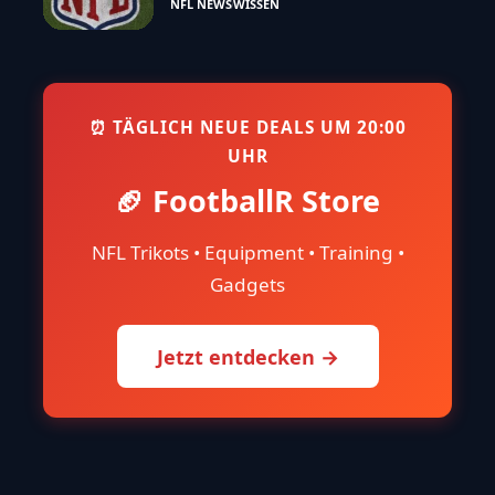
NFL NEWS
WISSEN
⏰ TÄGLICH NEUE DEALS UM 20:00
UHR
🏈 FootballR Store
NFL Trikots • Equipment • Training •
Gadgets
Jetzt entdecken →