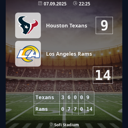
07.09.2025
22:25
9
Houston Texans
Los Angeles Rams
14
Texans
3
6
0
0
9
Rams
0
7
7
0
14
SoFi Stadium