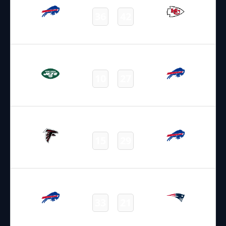
36
42
Bills
Chiefs
Final
09.01.2022
22:25
NFL 2021-2022
/
Regular Season
/
Week18
10
27
Jets
Bills
Final
02.01.2022
19:00
NFL 2021-2022
/
Regular Season
/
Week17
15
29
Falcons
Bills
Final
26.12.2021
19:00
NFL 2021-2022
/
Regular Season
/
Week16
33
21
Bills
Patriots
Final