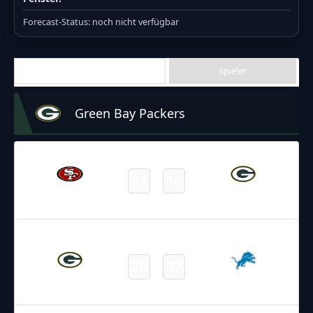
Forecast-Status: noch nicht verfügbar
Letzte Spiele
Spieler
Green Bay Packers
23.01.2022
2:15
NFL 2021-2022
/
Postseason
13
10
49ers
Packers
Final
09.01.2022
19:00
NFL 2021-2022
/
Regular Season
/
Week18
30
37
Packers
Lions
Final
03.01.2022
2:20
NFL 2021-2022
/
Regular Season
/
Week17