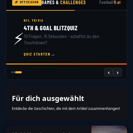
GAMES &
CHALLENGES
Football
R.at
🏈 OFFSEASON
NFL TRIVIA
4TH & GOAL BLITZQUIZ
⚡
10 Fragen, 15 Sekunden – schaffst du den
Touchdown?
→
QUIZ STARTEN
‹
›
Für dich ausgewählt
Entdecke die Geschichten, die mit dem Artikel zusammenhängen!