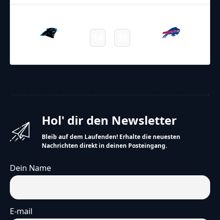
19.12.2021
19:00
NFL 2021-2022
/
Regular Season
/
Week15
14
31
Panthers
Bills
Final
Hol' dir den Newsletter
Bleib auf dem Laufenden! Erhalte die neuesten
Nachrichten direkt in deinen Posteingang.
Dein Name
E-mail