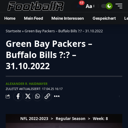
17
🔔
Aa
Home
Mein Feed
Meine Interessen
Gespeichert
L
Startseite
»
Green Bay Packers – Buffalo Bills ?:? – 31.10.2022
Green Bay Packers –
Buffalo Bills ?:? –
31.10.2022
ALEXANDER R. HAIDMAYER
ZULETZT AKTUALISIERT: 17.04.25 16:17
NFL 2022-2023
>
Regular Season
>
Week: 8