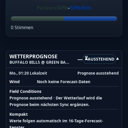
50%
50%
Packers
-
Bills
0 Stimmen
WETTERPROGNOSE
⏳
—
▾
AUSSTEHEND
BUFFALO BILLS @ GREEN BAY PACKERS
Mo., 01:20 Lokalzeit
Prognose ausstehend
Wind
Noch keine Forecast-Daten
Field Conditions
Prognose ausstehend · Der Wetterlauf wird die
Prognose beim nächsten Sync ergänzen.
Kompakt
Werte folgen automatisch im 16-Tage-Forecast-
Fenster.