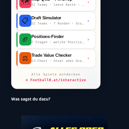
🗺️
›
32 Teams · leere Karte · km-Wertung
Draft Simulator
📋
›
32 Teams · 7 Runden · Scout-Kommentar
Positions-Finder
🏈
›
7 Fragen · welche Position bist du?
Trade Value Checker
⚖️
›
JJ-Chart · Steal oder Overpay?
Alle Spiele entdecken
→ FootballR.at/interactive
Was sagst du dazu?