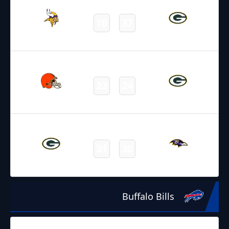
10
37
Vikings
Packers
Final
25.12.2021
22:30
NFL 2021-2022
/
Regular Season
/
Week16
22
24
Browns
Packers
Final
19.12.2021
22:25
NFL 2021-2022
/
Regular Season
/
Week15
31
30
Packers
Ravens
Final
Buffalo Bills
24.01.2022
0:30
NFL 2021-2022
/
Postseason