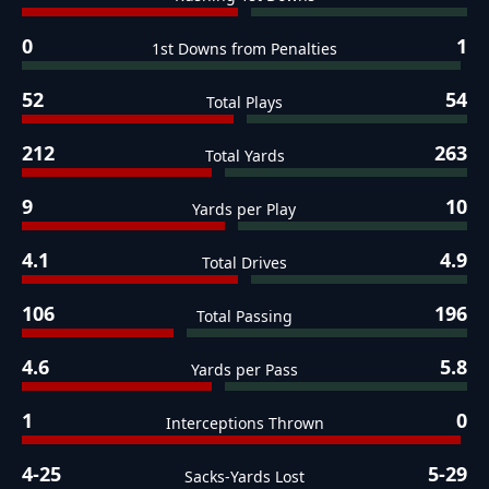
0
1
1st Downs from Penalties
52
54
Total Plays
212
263
Total Yards
9
10
Yards per Play
4.1
4.9
Total Drives
106
196
Total Passing
4.6
5.8
Yards per Pass
1
0
Interceptions Thrown
4-25
5-29
Sacks-Yards Lost