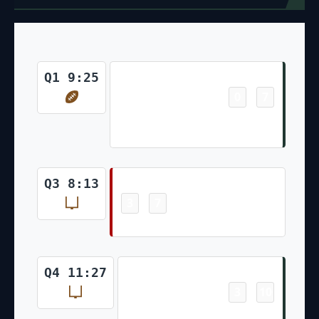
Touchdown
Q1 9:25
0
7
-
AJ Dillon 6 Yd Run (Mason
Crosby Kick)
Field Goal
Q3 8:13
3
7
-
Robbie Gould 29 Yd Field Goal
Field Goal
Q4 11:27
3
10
-
Mason Crosby 33 Yd Field