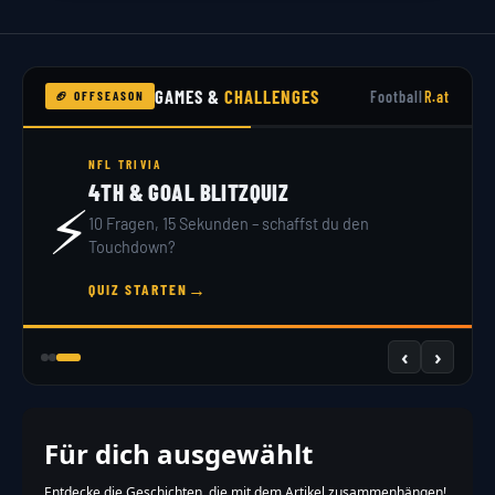
GAMES &
CHALLENGES
Football
R.at
🏈 OFFSEASON
NFL TRIVIA
4TH & GOAL BLITZQUIZ
⚡
10 Fragen, 15 Sekunden – schaffst du den
Touchdown?
→
QUIZ STARTEN
‹
›
Für dich ausgewählt
Entdecke die Geschichten, die mit dem Artikel zusammenhängen!