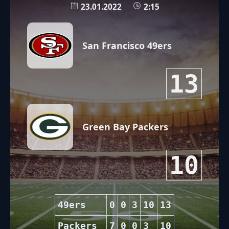
23.01.2022
2:15
San Francisco 49ers
13
Green Bay Packers
10
49ers
0
0
3
10
13
Packers
7
0
0
3
10