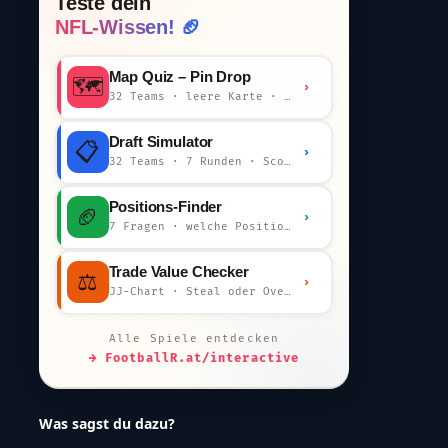
Teste dein
NFL-Wissen! 🏈
Map Quiz – Pin Drop
🗺️
›
32 Teams · leere Karte · km-Wertung
Draft Simulator
📋
›
32 Teams · 7 Runden · Scout-Kommentar
Positions-Finder
🏈
›
7 Fragen · welche Position bist du?
Trade Value Checker
⚖️
›
JJ-Chart · Steal oder Overpay?
Alle Spiele entdecken
→ FootballR.at/interactive
Was sagst du dazu?