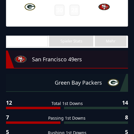
30
28
Packers
49ers
Final
Team Stats
Spieler Stats
Mehr
San Francisco 49ers
Green Bay Packers
12
14
Total 1st Downs
7
8
Passing 1st Downs
5
5
Rushing 1st Downs