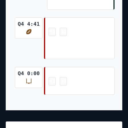
Goal
Touchdown
Q4 4:41
10
10
-
Talanoa Hufanga 6 Yd Return of
Blocked Punt (Robbie Gould
Kick)
Field Goal
Q4 0:00
13
10
-
Robbie Gould 45 Yd Field Goal
27.09.2021
2:20
NFL 2021-2022
/
Regular Season
/
Week3