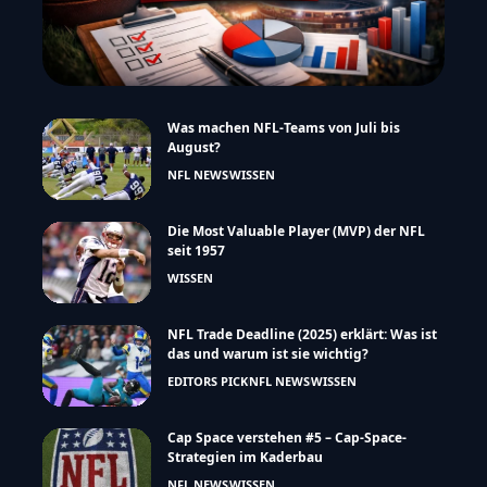
Was machen NFL-Teams von Juli bis
August?
NFL NEWS
WISSEN
Die Most Valuable Player (MVP) der NFL
seit 1957
WISSEN
NFL Trade Deadline (2025) erklärt: Was ist
das und warum ist sie wichtig?
EDITORS PICK
NFL NEWS
WISSEN
Cap Space verstehen #5 – Cap-Space-
Strategien im Kaderbau
NFL NEWS
WISSEN