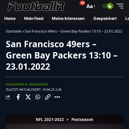
18
🔔
Aa
Home
Mein Feed
Meine Interessen
Gespeichert
L
Startseite
»
San Francisco 49ers – Green Bay Packers 13:10 – 23.01.2022
San Francisco 49ers –
Green Bay Packers 13:10 –
23.01.2022
ALEXANDER R. HAIDMAYER
ZULETZT AKTUALISIERT: 18.04.25 2:28
NFL 2021-2022
>
Postseason