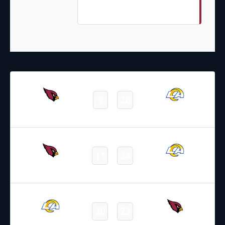
Kyler Murray (Two-Point Pass
Conversion Failed)
15.10.2023
22:25
NFL 2023-2024
/
Regular Season
/
Week6
9
26
Cardinals
Rams
Final
18.01.2022
2:15
NFL 2021-2022
/
Postseason
11
34
Cardinals
Rams
Final
14.12.2021
2:15
NFL 2021-2022
/
Regular Season
/
Week14
30
23
Rams
Cardinals