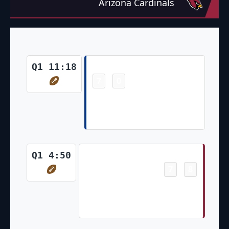
Arizona Cardinals
Touchdown
Q1 11:18
7
0
-
Tyler Higbee 7 Yd pass from
Matthew Stafford (Lucas
Havrisik Kick)
Touchdown
Q1 4:50
7
8
-
Kyler Murray 2 Yd Run (Clayton
Tune Run for Two-Point
Conversion)