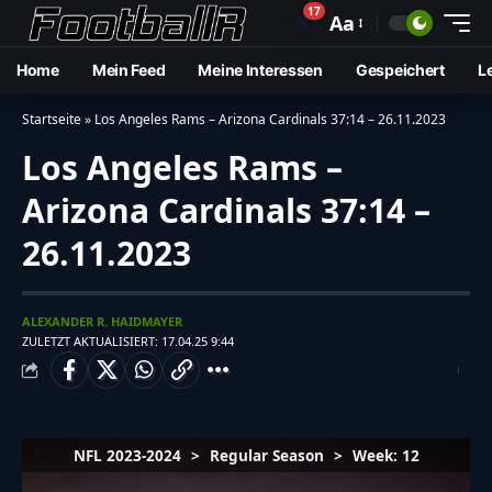
17
🔔
Aa
Home
Mein Feed
Meine Interessen
Gespeichert
L
Startseite
»
Los Angeles Rams – Arizona Cardinals 37:14 – 26.11.2023
Los Angeles Rams –
Arizona Cardinals 37:14 –
26.11.2023
ALEXANDER R. HAIDMAYER
ZULETZT AKTUALISIERT: 17.04.25 9:44
NFL 2023-2024
>
Regular Season
>
Week: 12