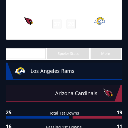
Final
03.10.2021
22:05
NFL 2021-2022
/
Regular Season
/
Week4
37
20
Cardinals
Rams
Final
Team Stats
Spieler Stats
Mehr
Los Angeles Rams
Arizona Cardinals
25
19
Total 1st Downs
16
11
Passing 1st Downs