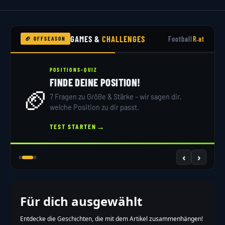
GAMES &
CHALLENGES
Football
R.at
🏈 OFFSEASON
POSITIONS-QUIZ
FINDE DEINE POSITION!
🏈
7 Fragen zu Größe & Stärke – wir sagen dir,
welche Position zu dir passt.
→
TEST STARTEN
‹
›
Für dich ausgewählt
Entdecke die Geschichten, die mit dem Artikel zusammenhängen!