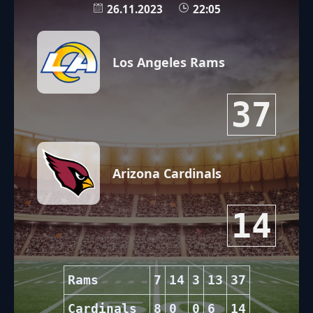
26.11.2023
22:05
Los Angeles Rams
37
Arizona Cardinals
14
Rams
7
14
3
13
37
Cardinals
8
0
0
6
14