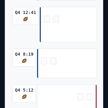
Touchdown
Q4 12:41
31
8
-
Kyren Williams 3 Yd pass from
Matthew Stafford (Lucas
Havrisik Kick)
Touchdown
Q4 8:19
37
8
-
Royce Freeman 23 Yd Run
(Lucas Havrisik PAT failed)
Touchdown
Q4 5:12
37
14
-
Greg Dortch 6 Yd pass from