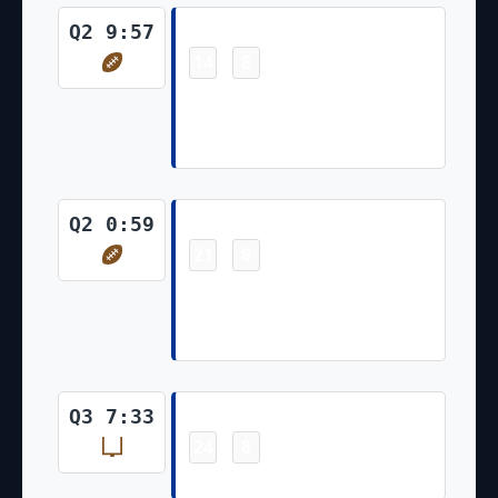
Touchdown
Q2 9:57
14
8
-
Tyler Higbee 5 Yd pass from
Matthew Stafford (Lucas
Havrisik Kick)
Touchdown
Q2 0:59
21
8
-
Kyren Williams 15 Yd pass from
Matthew Stafford (Lucas
Havrisik Kick)
Field Goal
Q3 7:33
24
8
-
Lucas Havrisik 24 Yd Field Goal