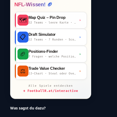
NFL-Wissen! 🏈
Map Quiz – Pin Drop
🗺️
›
32 Teams · leere Karte · km-Wertung
Draft Simulator
📋
›
32 Teams · 7 Runden · Scout-Kommentar
Positions-Finder
🏈
›
7 Fragen · welche Position bist du?
Trade Value Checker
⚖️
›
JJ-Chart · Steal oder Overpay?
Alle Spiele entdecken
→ FootballR.at/interactive
Was sagst du dazu?