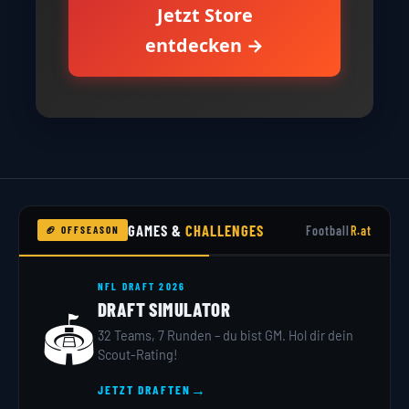
Jetzt Store
entdecken →
GAMES &
CHALLENGES
Football
R.at
🏈 OFFSEASON
NFL DRAFT 2026
DRAFT SIMULATOR
🏟️
32 Teams, 7 Runden – du bist GM. Hol dir dein
Scout-Rating!
→
JETZT DRAFTEN