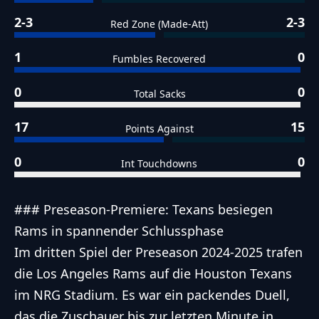
2-3
2-3
Red Zone (Made-Att)
1
0
Fumbles Recovered
0
0
Total Sacks
17
15
Points Against
0
0
Int Touchdowns
### Preseason-Premiere: Texans besiegen
Rams in spannender Schlussphase
Im dritten Spiel der Preseason 2024-2025 trafen
die Los Angeles Rams auf die Houston Texans
im NRG Stadium. Es war ein packendes Duell,
das die Zuschauer bis zur letzten Minute in