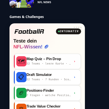
NFL NEWS
Games & Challenges
INTERAKTIV
Teste dein
NFL-Wissen! 🏈
Map Quiz – Pin Drop
🗺️
›
32 Teams · leere Karte · km-Wertung
Draft Simulator
📋
›
32 Teams · 7 Runden · Scout-Kommentar
Positions-Finder
🏈
›
7 Fragen · welche Position bist du?
Trade Value Checker
⚖️
›