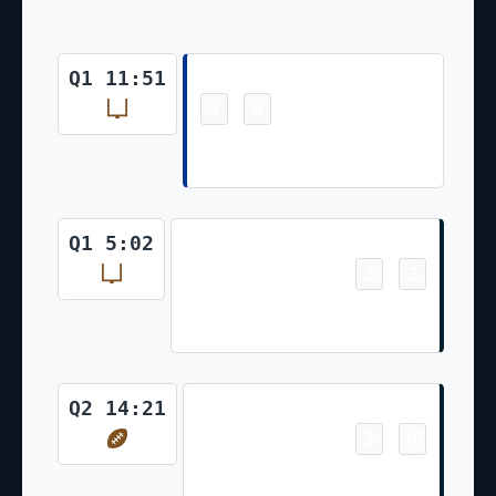
Field Goal
Q1 11:51
3
0
-
Joshua Karty Made 21 Yd Field
Goal
Field Goal
Q1 5:02
3
3
-
Ka'imi Fairbairn Made 48 Yd
Field Goal
Touchdown
Q2 14:21
3
10
-
Troy Hairston Pass From Tim
Boyle for 5 Yds, K.Fairbairn