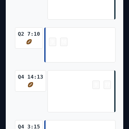
extra point is GOOD, Center-
J.Weeks, Holder-T.Townsend.
Touchdown
Q2 7:10
9
10
-
Zach Evans 4 Yd Rush Joshua
Karty Missed Ex. Pt Attmpt
Touchdown
Q4 14:13
9
17
-
Johnny Johnson III Pass From
Tim Boyle for 10 Yds Ka'imi
Fairbairn Made Ex. Pt
Touchdown
Q4 3:15