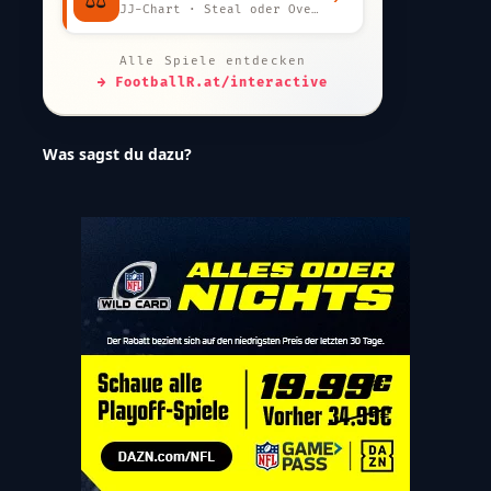
JJ-Chart · Steal oder Overpay?
Alle Spiele entdecken
→ FootballR.at/interactive
Was sagst du dazu?