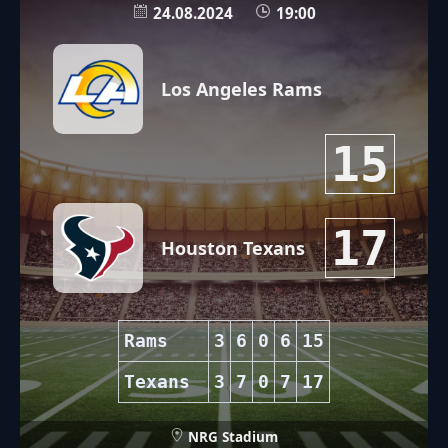
24.08.2024
19:00
Los Angeles Rams
15
17
Houston Texans
Rams
3
6
0
6
15
Texans
3
7
0
7
17
NRG Stadium