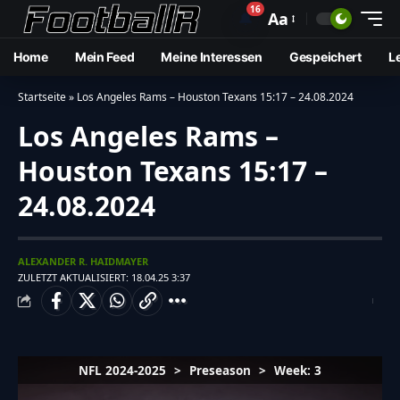
16
🔔
Aa
Home
Mein Feed
Meine Interessen
Gespeichert
L
Startseite
»
Los Angeles Rams – Houston Texans 15:17 – 24.08.2024
Los Angeles Rams –
Houston Texans 15:17 –
24.08.2024
ALEXANDER R. HAIDMAYER
ZULETZT AKTUALISIERT: 18.04.25 3:37
NFL 2024-2025
>
Preseason
>
Week: 3