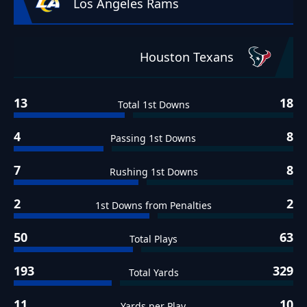
Los Angeles Rams
Houston Texans
13
18
Total 1st Downs
4
8
Passing 1st Downs
7
8
Rushing 1st Downs
2
2
1st Downs from Penalties
50
63
Total Plays
193
329
Total Yards
11
10
Yards per Play