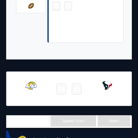
15
17
-
Zach Evans 3 Yd Rush, TWO-
POINT CONVERSION ATTEMPT.
Z.Evans rushes right guard.
ATTEMPT FAILS.
31.10.2021
18:00
NFL 2021-2022
/
Regular Season
/
Week8
38
22
Rams
Texans
Final
Team Stats
Spieler Stats
Mehr