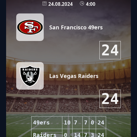
24.08.2024
4:00
San Francisco 49ers
24
Las Vegas Raiders
24
49ers
10
7
7
0
24
Raiders
0
14
7
3
24