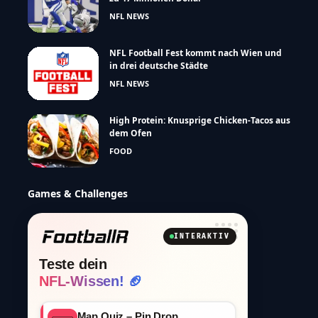
NFL NEWS
NFL Football Fest kommt nach Wien und
in drei deutsche Städte
NFL NEWS
High Protein: Knusprige Chicken-Tacos aus
dem Ofen
FOOD
Games & Challenges
INTERAKTIV
Teste dein
NFL-Wissen! 🏈
Map Quiz – Pin Drop