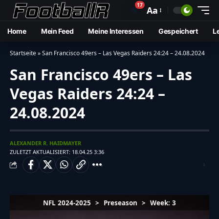
17
🔔
Aa
Home
Mein Feed
Meine Interessen
Gespeichert
L
Startseite
»
San Francisco 49ers – Las Vegas Raiders 24:24 – 24.08.2024
San Francisco 49ers – Las
Vegas Raiders 24:24 –
24.08.2024
ALEXANDER R. HAIDMAYER
ZULETZT AKTUALISIERT: 18.04.25 3:36
NFL 2024-2025
>
Preseason
>
Week: 3