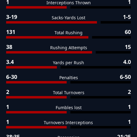
1
1
Interceptions Thrown
3-19
1-5
Sacks-Yards Lost
131
60
Total Rushing
38
15
Rushing Attempts
3.4
4.0
Yards per Rush
6-30
6-50
Penalties
2
2
Total Turnovers
1
1
Fumbles lost
1
1
Turnovers Interceptions
38:35
21:25