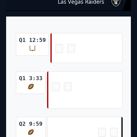
Las Vegas Raiders
Field Goal
Q1 12:59
3
0
-
Jake Moody 49 Yd Field Goal
Touchdown
Q1 3:33
10
0
-
Jordan Mason 4 Yd Run (Jake
Moody Kick)
Touchdown
Q2 9:59
10
7
-