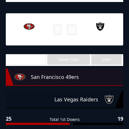
13.08.2023
22:00
NFL 2023-2024
/
Preseason
/
Week1
7
34
49ers
Raiders
Final
Team Stats
Spieler Stats
Mehr
San Francisco 49ers
Las Vegas Raiders
25
19
Total 1st Downs