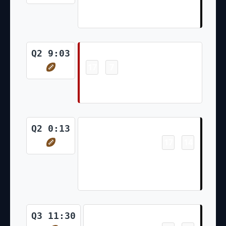
Tyreik McAllister 81 Yd Punt
Return (Daniel Carlson Kick)
Touchdown
Q2 9:03
17
7
-
Patrick Taylor Jr. 3 Yd Run (Jake
Moody Kick)
Touchdown
Q2 0:13
17
14
-
Kristian Wilkerson 3 Yd pass
from Nathan Peterman (Daniel
Carlson Kick)
Touchdown
Q3 11:30