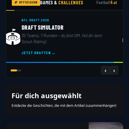
GAMES &
CHALLENGES
Football
R.at
🏈 OFFSEASON
NFL DRAFT 2026
DRAFT SIMULATOR
🏟️
32 Teams, 7 Runden – du bist GM. Hol dir dein
Scout-Rating!
→
JETZT DRAFTEN
‹
›
Für dich ausgewählt
Entdecke die Geschichten, die mit dem Artikel zusammenhängen!