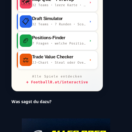
🗺️
›
32 Teams · leere Karte · km-Wertung
Draft Simulator
📋
›
32 Teams · 7 Runden · Scout-Kommentar
Positions-Finder
🏈
›
7 Fragen · welche Position bist du?
Trade Value Checker
⚖️
›
JJ-Chart · Steal oder Overpay?
Alle Spiele entdecken
→ FootballR.at/interactive
Was sagst du dazu?