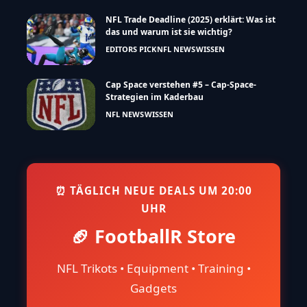
NFL Trade Deadline (2025) erklärt: Was ist
das und warum ist sie wichtig?
EDITORS PICK
NFL NEWS
WISSEN
Cap Space verstehen #5 – Cap-Space-
Strategien im Kaderbau
NFL NEWS
WISSEN
⏰ TÄGLICH NEUE DEALS UM 20:00
UHR
🏈 FootballR Store
NFL Trikots • Equipment • Training •
Gadgets