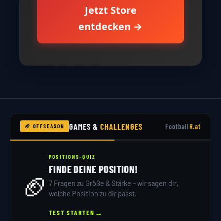
Jetzt Store
entdecken →
GAMES &
CHALLENGES
Football
R.at
🏈 OFFSEASON
POSITIONS-QUIZ
FINDE DEINE POSITION!
🏈
7 Fragen zu Größe & Stärke – wir sagen dir,
welche Position zu dir passt.
→
TEST STARTEN