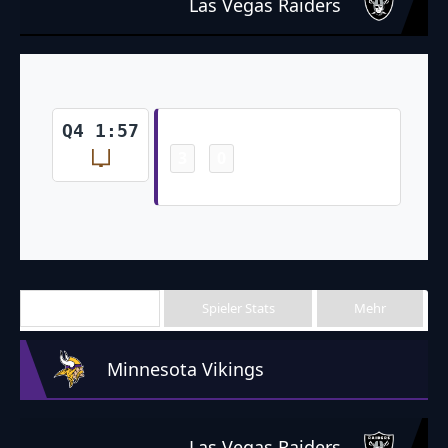
Las Vegas Raiders
Field Goal
Q4 1:57
3
0
-
Greg Joseph 36 Yd Field Goal
Team Stats
Spieler Stats
Mehr
Minnesota Vikings
Las Vegas Raiders