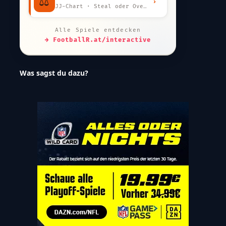
⚖️
›
JJ-Chart · Steal oder Overpay?
Alle Spiele entdecken
→ FootballR.at/interactive
Was sagst du dazu?