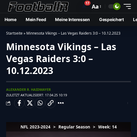
17
🔔
Aa
Home
Mein Feed
Meine Interessen
Gespeichert
L
Startseite
»
Minnesota Vikings – Las Vegas Raiders 3:0 – 10.12.2023
Minnesota Vikings – Las
Vegas Raiders 3:0 –
10.12.2023
ALEXANDER R. HAIDMAYER
ZULETZT AKTUALISIERT: 17.04.25 10:19
NFL 2023-2024
>
Regular Season
>
Week: 14