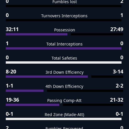
0
2
Fumbles lost
0
1
Turnovers Interceptions
32:11
27:49
Possession
1
0
Total Interceptions
0
0
Total Safeties
8-20
3-14
3rd Down Efficiency
1-1
2-2
4th Down Efficiency
19-36
21-32
Passing Comp-Att
0-1
0-1
Red Zone (Made-Att)
2
0
Fumbles Recovered