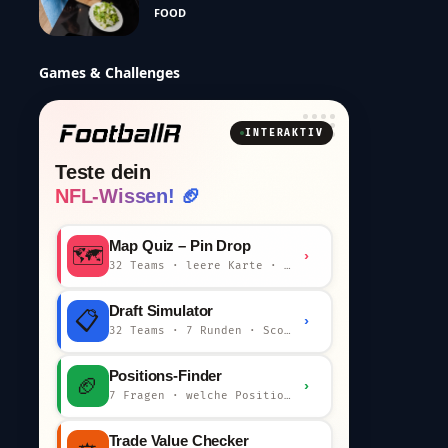
FOOD
Games & Challenges
INTERAKTIV
Teste dein
NFL-Wissen! 🏈
Map Quiz – Pin Drop
🗺️
›
32 Teams · leere Karte · km-Wertung
Draft Simulator
📋
›
32 Teams · 7 Runden · Scout-Kommentar
Positions-Finder
🏈
›
7 Fragen · welche Position bist du?
Trade Value Checker