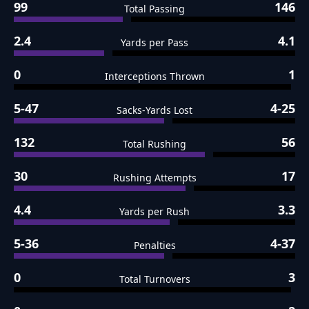
99
146
Total Passing
2.4
4.1
Yards per Pass
0
1
Interceptions Thrown
5-47
4-25
Sacks-Yards Lost
132
56
Total Rushing
30
17
Rushing Attempts
4.4
3.3
Yards per Rush
5-36
4-37
Penalties
0
3
Total Turnovers