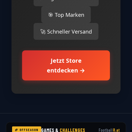
🎯 Top Marken
🚀 Schneller Versand
Jetzt Store
entdecken →
GAMES &
CHALLENGES
Football
R.at
🏈 OFFSEASON