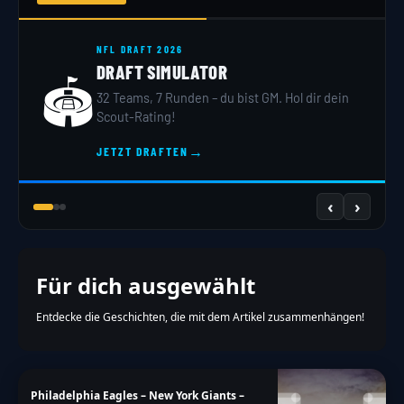
NFL DRAFT 2026
DRAFT SIMULATOR
🏟️
32 Teams, 7 Runden – du bist GM. Hol dir dein
Scout-Rating!
→
JETZT DRAFTEN
‹
›
Für dich ausgewählt
Entdecke die Geschichten, die mit dem Artikel zusammenhängen!
Philadelphia Eagles – New York Giants –