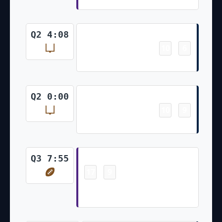
Field Goal
Q2 4:08
10
6
-
Wil Lutz Made 31 Yd Field Goal
Field Goal
Q2 0:00
10
9
-
Wil Lutz Made 52 Yd Field Goal
Touchdown
Q3 7:55
17
9
-
Joshua Dobbs 10 Yd Rush Greg
Joseph Made Ex. Pt