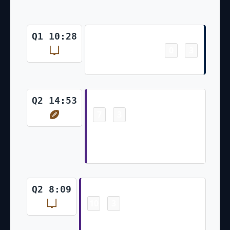
Field Goal
Q1 10:28
0
3
-
Wil Lutz Made 31 Yd Field Goal
Touchdown
Q2 14:53
7
3
-
Josh Oliver Pass From Joshua
Dobbs for 3 Yds Greg Joseph
Made Ex. Pt
Field Goal
Q2 8:09
10
3
-
Greg Joseph Made 34 Yd Field
Goal