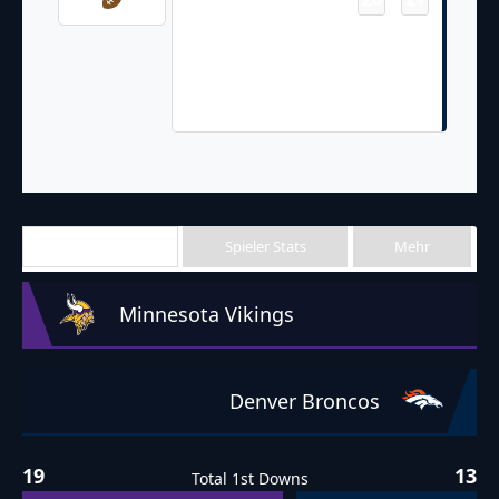
Courtland Sutton Pass From
Russell Wilson for 15 Yds
Javonte Williams 2Pt Rush No
Good
Team Stats
Spieler Stats
Mehr
Minnesota Vikings
Denver Broncos
19
13
Total 1st Downs