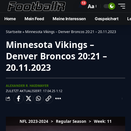
13
🔔
Aa
Home
Mein Feed
Meine Interessen
Gespeichert
L
Startseite
»
Minnesota Vikings – Denver Broncos 20:21 – 20.11.2023
Minnesota Vikings –
Denver Broncos 20:21 –
20.11.2023
ALEXANDER R. HAIDMAYER
ZULETZT AKTUALISIERT: 17.04.25 1:12
NFL 2023-2024
>
Regular Season
>
Week: 11