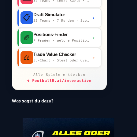
32 Teams · leere Karte · km-Wertung
Draft Simulator
📋
›
32 Teams · 7 Runden · Scout-Kommentar
Positions-Finder
🏈
›
7 Fragen · welche Position bist du?
Trade Value Checker
⚖️
›
JJ-Chart · Steal oder Overpay?
Alle Spiele entdecken
→ FootballR.at/interactive
Was sagst du dazu?