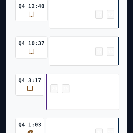
Field Goal
Q4 12:40
17
12
-
Wil Lutz Made 37 Yd Field Goal
Field Goal
Q4 10:37
17
15
-
Wil Lutz Made 28 Yd Field Goal
Field Goal
Q4 3:17
20
15
-
Greg Joseph Made 30 Yd Field
Goal
Touchdown
Q4 1:03
20
21
-