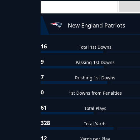
Team Stats
New England Patriots
16
Total 1st Downs
9
Passing 1st Downs
7
Rushing 1st Downs
0
1st Downs from Penalties
61
Total Plays
328
Total Yards
12
Yards per Play