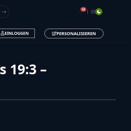
18
🔔
PERSONALISIEREN
EINLOGGEN
 19:3 –