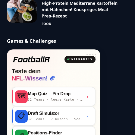
High-Protein Mediterrane Kartoffeln
mit Hähnchen! Knuspriges Meal-
Prep-Rezept
FOOD
Games & Challenges
INTERAKTIV
Teste dein
NFL-Wissen! 🏈
Map Quiz – Pin Drop
🗺️
›
32 Teams · leere Karte · km-Wertung
Draft Simulator
📋
›
32 Teams · 7 Runden · Scout-Kommentar
Positions-Finder