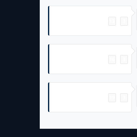
Field Goal
13
3
-
Joey Slye 37 Yd Field Goal
Field Goal
16
3
-
Joey Slye 25 Yd Field Goal
Field Goal
19
3
-
Joey Slye 33 Yd Field Goal