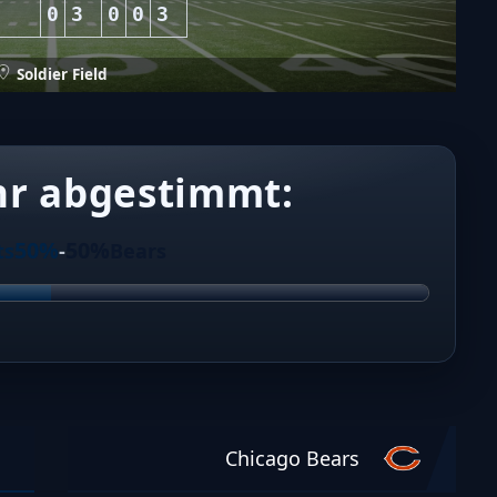
0
3
0
0
3
Soldier Field
hr abgestimmt:
50%
50%
ts
-
Bears
Chicago Bears