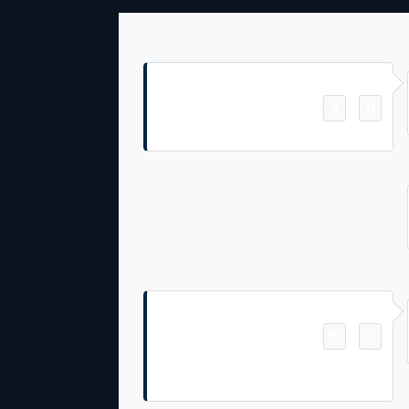
Field Goal
3
0
-
Joey Slye 30 Yd Field Goal
Touchdown
10
3
-
Ja'Lynn Polk 2 Yd pass from Drake
Maye (Joey Slye Kick)