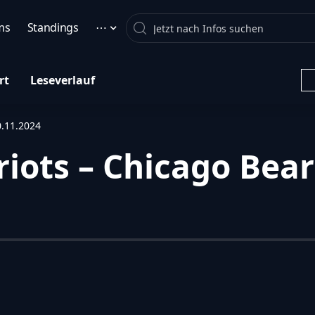
Search
ms
Standings
⋯
rt
Leseverlauf
0.11.2024
iots – Chicago Bears