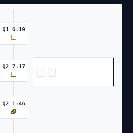
Q1 6:19
Field Goal
Q2 7:17
3
3
-
Cairo Santos 33 Yd Field Goal
Q2 1:46