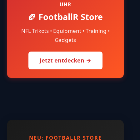
UHR
🏈 FootballR Store
NFL Trikots • Equipment • Training •
Gadgets
Jetzt entdecken →
NEU: FOOTBALLR STORE