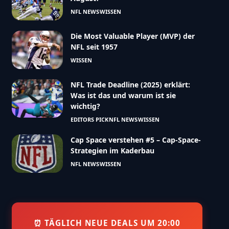
NFL NEWS
WISSEN
Die Most Valuable Player (MVP) der
NFL seit 1957
WISSEN
NFL Trade Deadline (2025) erklärt:
Was ist das und warum ist sie
wichtig?
EDITORS PICK
NFL NEWS
WISSEN
Cap Space verstehen #5 – Cap-Space-
Strategien im Kaderbau
NFL NEWS
WISSEN
⏰ TÄGLICH NEUE DEALS UM 20:00