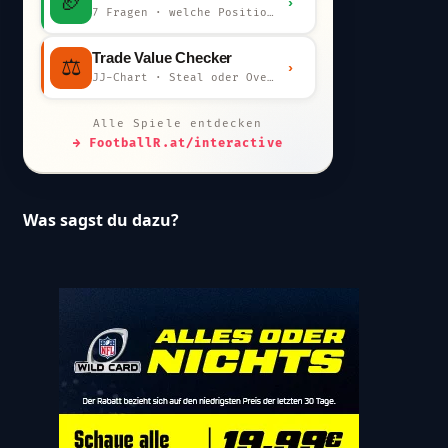
🏈
›
7 Fragen · welche Position bist du?
Trade Value Checker
⚖️
›
JJ-Chart · Steal oder Overpay?
Alle Spiele entdecken
→ FootballR.at/interactive
Was sagst du dazu?