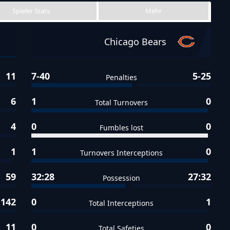
Spieler Stats
Mehr
Chicago Bears
11
7-40
5-25
Penalties
6
1
0
Total Turnovers
4
0
0
Fumbles lost
1
1
0
Turnovers Interceptions
59
32:28
27:32
Possession
142
0
1
Total Interceptions
11
0
0
Total Safeties