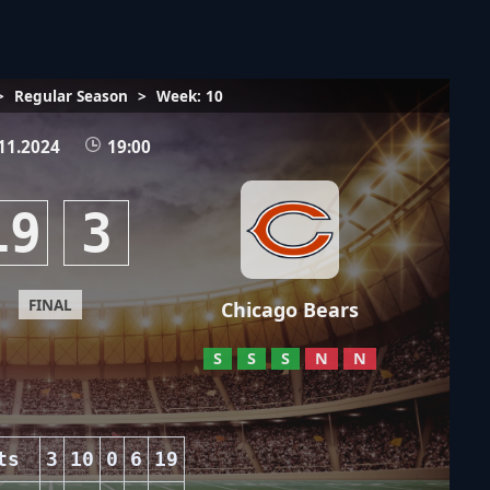
>
Regular Season
>
Week: 10
11.2024
19:00
19
3
FINAL
Chicago Bears
S
S
S
N
N
ts
3
10
0
6
19