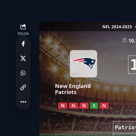
NFL 2024-2025
TEILEN
10.
New England
Patriots
N
N
N
S
N
Patrio