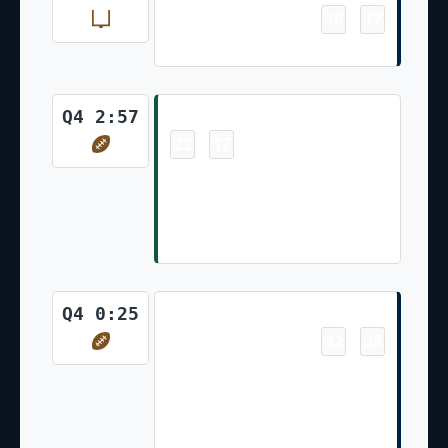
16
17
-
Joey Slye Made 23 Yd Field Goal
Touchdown
Q4 2:57
22
17
-
Braelon Allen 2 Yd Rush, TWO-
POINT CONVERSION ATTEMPT.
A.Rodgers pass to M.Williams is
complete. ATTEMPT FAILS.
Touchdown
Q4 0:25
22
25
-
Rhamondre Stevenson 1 Yd
Rush Jacoby Brissett Pass To
Rhamondre Stevenson For Two-
Point Conversion Complete