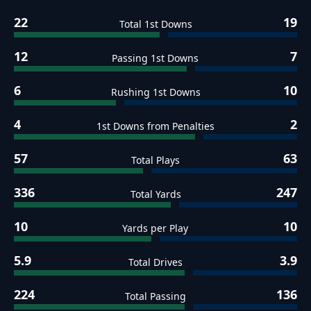
22
19
Total 1st Downs
12
7
Passing 1st Downs
6
10
Rushing 1st Downs
4
2
1st Downs from Penalties
57
63
Total Plays
336
247
Total Yards
10
10
Yards per Play
5.9
3.9
Total Drives
224
136
Total Passing