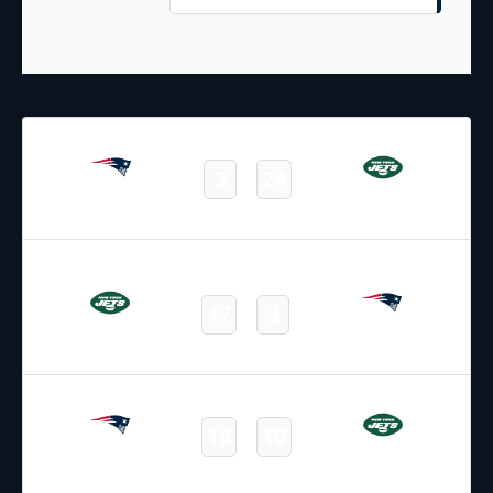
20.09.2024
2:15
NFL 2024-2025
/
Regular Season
/
Week3
3
24
Patriots
Jets
Final
07.01.2024
19:00
NFL 2023-2024
/
Regular Season
/
Week18
17
3
Jets
Patriots
Final
24.09.2023
19:00
NFL 2023-2024
/
Regular Season
/
Week3
15
10
Patriots
Jets
Final