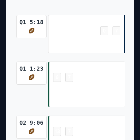
Touchdown
Q1 5:18
0
7
-
Drake Maye 17 Yd Rush Joey
Slye Made Ex. Pt
Touchdown
Q1 1:23
6
7
-
Tyler Conklin Pass From Aaron
Rodgers for 2 Yds Greg Zuerlein
Missed Ex. Pt Attmpt
Touchdown
Q2 9:06
13
7
-
Xavier Gipson Pass From Aaron