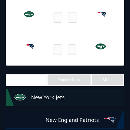
24.10.2021
19:00
NFL 2021-2022
/
Regular Season
/
Week7
13
54
Jets
Patriots
Final
19.09.2021
19:00
NFL 2021-2022
/
Regular Season
/
Week2
25
6
Patriots
Jets
Final
Team Stats
Spieler Stats
Mehr
New York Jets
New England Patriots