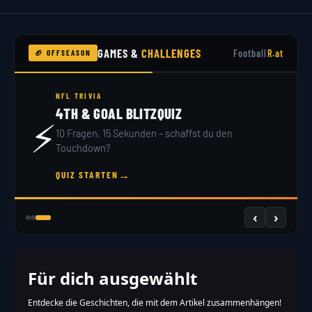
GAMES &
CHALLENGES
Football
R.at
🏈 OFFSEASON
NFL TRIVIA
4TH & GOAL BLITZQUIZ
⚡
10 Fragen, 15 Sekunden – schaffst du den
Touchdown?
→
QUIZ STARTEN
‹
›
Für dich ausgewählt
Entdecke die Geschichten, die mit dem Artikel zusammenhängen!