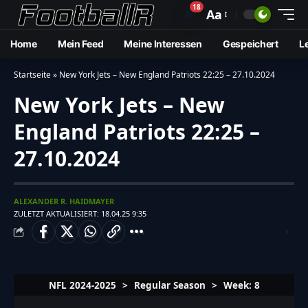
18
🔔
Aa
Home
Mein Feed
Meine Interessen
Gespeichert
L
Startseite
»
New York Jets – New England Patriots 22:25 – 27.10.2024
New York Jets – New
England Patriots 22:25 –
27.10.2024
ALEXANDER R. HAIDMAYER
ZULETZT AKTUALISIERT: 18.04.25 9:35
NFL 2024-2025
>
Regular Season
>
Week: 8