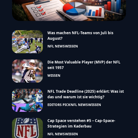
Was machen NFL-Teams von Juli bis
August?
NFL NEWS
WISSEN
Die Most Valuable Player (MVP) der NFL
seit 1957
WISSEN
NFL Trade Deadline (2025) erklärt: Was ist
das und warum ist sie wichtig?
EDITORS PICK
NFL NEWS
WISSEN
Cap Space verstehen #5 – Cap-Space-
Strategien im Kaderbau
NFL NEWS
WISSEN