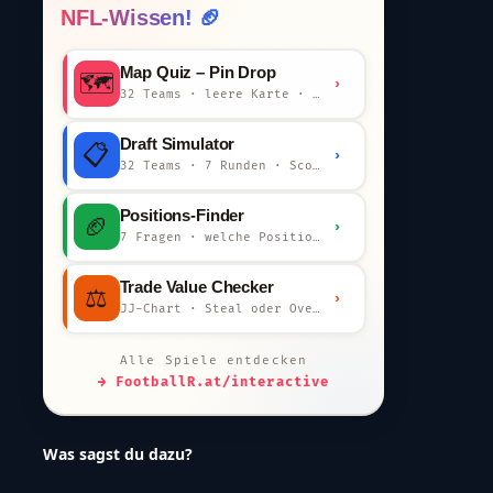
NFL-Wissen! 🏈
Map Quiz – Pin Drop
🗺️
›
32 Teams · leere Karte · km-Wertung
Draft Simulator
📋
›
32 Teams · 7 Runden · Scout-Kommentar
Positions-Finder
🏈
›
7 Fragen · welche Position bist du?
Trade Value Checker
⚖️
›
JJ-Chart · Steal oder Overpay?
Alle Spiele entdecken
→ FootballR.at/interactive
Was sagst du dazu?