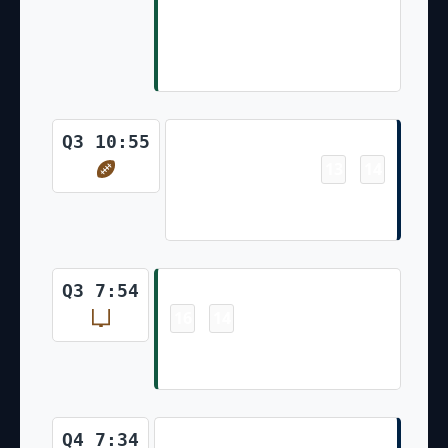
Rodgers for 1 Yd, G.Zuerlein
extra point is GOOD, Center-
T.Hennessy, Holder-T.Morstead.
Touchdown
Q3 10:55
13
14
-
Rhamondre Stevenson 3 Yd
Rush Joey Slye Made Ex. Pt
Field Goal
Q3 7:54
16
14
-
Greg Zuerlein Made 29 Yd Field
Goal
Field Goal
Q4 7:34