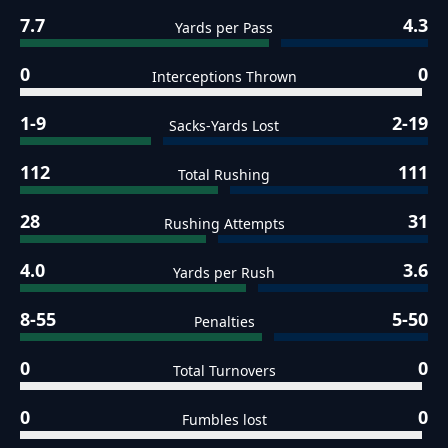
7.7
4.3
Yards per Pass
0
0
Interceptions Thrown
1-9
2-19
Sacks-Yards Lost
112
111
Total Rushing
28
31
Rushing Attempts
4.0
3.6
Yards per Rush
8-55
5-50
Penalties
0
0
Total Turnovers
0
0
Fumbles lost