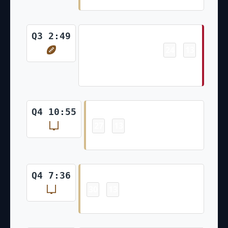
Touchdown
Q3 2:49
24
13
-
Qadree Ollison 19 Yd Run
(Younghoe Koo Kick)
Field Goal
Q4 10:55
27
13
-
Brett Maher 27 Yd Field Goal
Field Goal
Q4 7:36
30
13
-
Brett Maher 33 Yd Field Goal