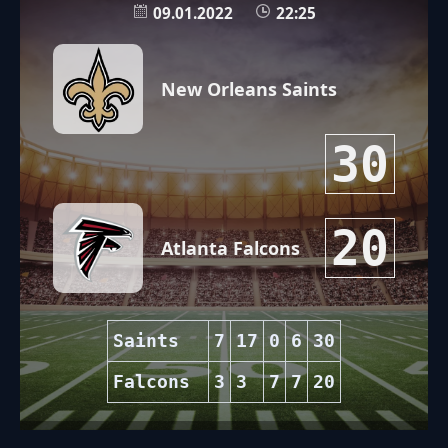
09.01.2022
22:25
New Orleans Saints
30
20
Atlanta Falcons
Saints
7
17
0
6
30
Falcons
3
3
7
7
20