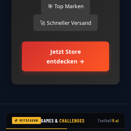
🎯 Top Marken
🚀 Schneller Versand
Jetzt Store
entdecken →
GAMES &
CHALLENGES
Football
R.at
🏈 OFFSEASON