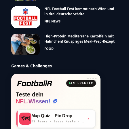
NFL Football Fest kommt nach Wien und
in drei deutsche Städte
NFL NEWS
High-Protein Mediterrane Kartoffeln mit
Hähnchen! Knuspriges Meal-Prep-Rezept
FOOD
Games & Challenges
INTERAKTIV
Teste dein
NFL-Wissen! 🏈
Map Quiz – Pin Drop
🗺️
›
32 Teams · leere Karte · km-Wertung