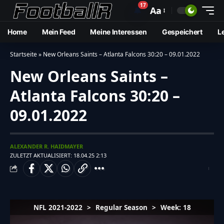
17
🔔
Aa
Home
Mein Feed
Meine Interessen
Gespeichert
L
Startseite
»
New Orleans Saints – Atlanta Falcons 30:20 – 09.01.2022
New Orleans Saints –
Atlanta Falcons 30:20 –
09.01.2022
ALEXANDER R. HAIDMAYER
ZULETZT AKTUALISIERT: 18.04.25 2:13
NFL 2021-2022
>
Regular Season
>
Week: 18