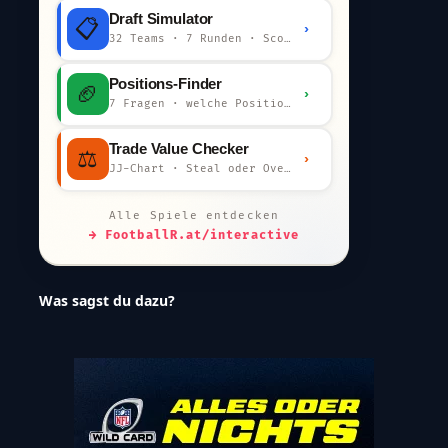
Draft Simulator
📋
›
32 Teams · 7 Runden · Scout-Kommentar
Positions-Finder
🏈
›
7 Fragen · welche Position bist du?
Trade Value Checker
⚖️
›
JJ-Chart · Steal oder Overpay?
Alle Spiele entdecken
→ FootballR.at/interactive
Was sagst du dazu?