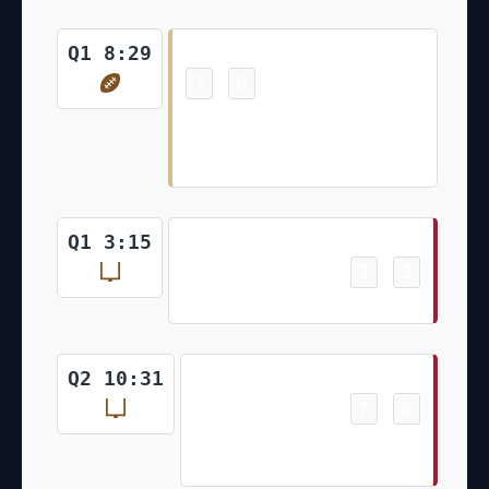
Touchdown
Q1 8:29
7
0
-
Adam Trautman 18 Yd pass
from Taysom Hill (Brett Maher
Kick)
Field Goal
Q1 3:15
7
3
-
Younghoe Koo 48 Yd Field Goal
Field Goal
Q2 10:31
7
6
-
Younghoe Koo 54 Yd Field
Goal