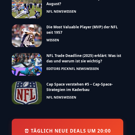
August?
NFL NEWS
WISSEN
Die Most Valuable Player (MVP) der NFL
seit 1957
WISSEN
NFL Trade Deadline (2025) erklärt: Was ist
das und warum ist sie wichtig?
EDITORS PICK
NFL NEWS
WISSEN
Cap Space verstehen #5 – Cap-Space-
Strategien im Kaderbau
NFL NEWS
WISSEN
⏰ TÄGLICH NEUE DEALS UM 20:00