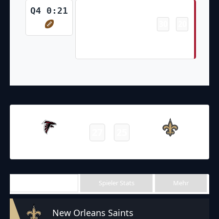
Touchdown
Q4 0:21
30
20
-
Russell Gage 1 Yd pass from
Matt Ryan (Younghoe Koo Kick)
07.11.2021
20:00
NFL 2021-2022
/
Regular Season
/
Week9
27
25
Falcons
Saints
Final
Team Stats
Spieler Stats
Mehr
New Orleans Saints