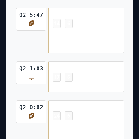
Touchdown
Q2 5:47
14
6
-
Tre'Quan Smith 13 Yd pass from
Trevor Siemian (Brett Maher
Kick)
Field Goal
Q2 1:03
17
6
-
Brett Maher 37 Yd Field Goal
Touchdown
Q2 0:02
24
6
-
Juwan Johnson 5 Yd pass from
Trevor Siemian (Brett Maher
Kick)