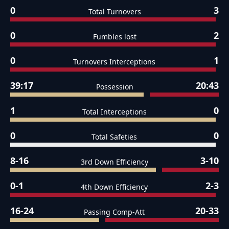
0
3
Total Turnovers
0
2
Fumbles lost
0
1
Turnovers Interceptions
39:17
20:43
Possession
1
0
Total Interceptions
0
0
Total Safeties
8-16
3-10
3rd Down Efficiency
0-1
2-3
4th Down Efficiency
16-24
20-33
Passing Comp-Att