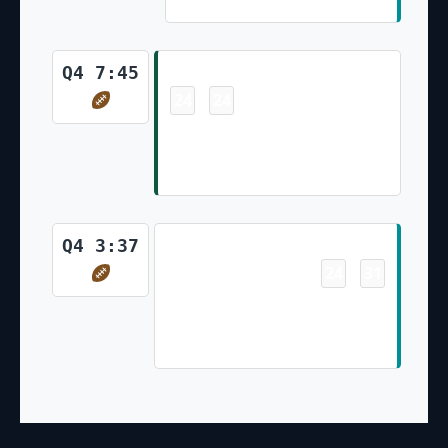
Sanders Kick)
Touchdown
Q4 7:45
24
24
-
Brandin Echols 20 Yd
Interception Return (Eddy
Pineiro Kick)
Touchdown
Q4 3:37
24
31
-
DeVante Parker 11 Yd pass
from Tua Tagovailoa (Jason
Sanders Kick)