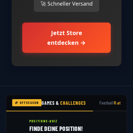
🚀 Schneller Versand
Jetzt Store
entdecken →
GAMES &
CHALLENGES
Football
R.at
🏈 OFFSEASON
POSITIONS-QUIZ
FINDE DEINE POSITION!