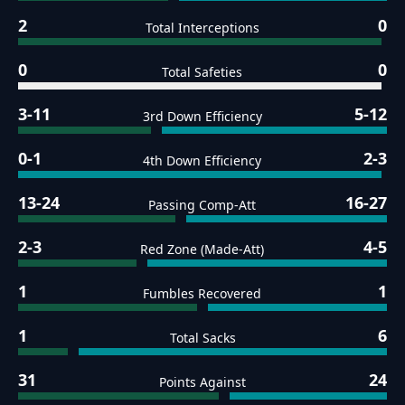
2
0
Total Interceptions
0
0
Total Safeties
3-11
5-12
3rd Down Efficiency
0-1
2-3
4th Down Efficiency
13-24
16-27
Passing Comp-Att
2-3
4-5
Red Zone (Made-Att)
1
1
Fumbles Recovered
1
6
Total Sacks
31
24
Points Against