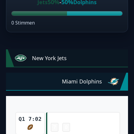
50%
50%
Jets
-
Dolphins
0 Stimmen
New York Jets
Miami Dolphins
Touchdown
Q1 7:02
7
0
-