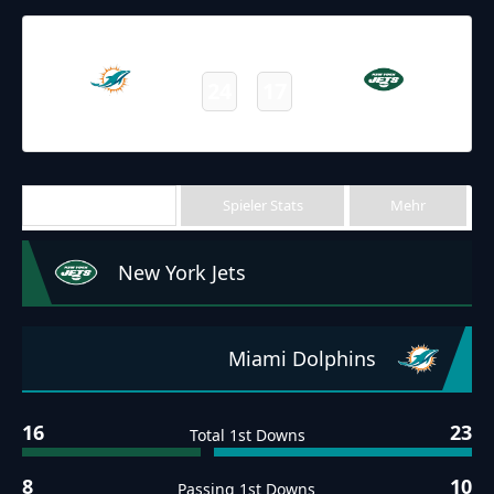
21.11.2021
19:00
NFL 2021-2022
/
Regular Season
/
Week11
24
17
Dolphins
Jets
Final
Team Stats
Spieler Stats
Mehr
New York Jets
Miami Dolphins
16
23
Total 1st Downs
8
10
Passing 1st Downs