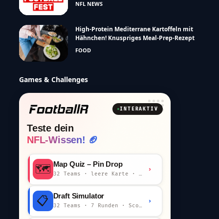
NFL NEWS
High-Protein Mediterrane Kartoffeln mit
Hähnchen! Knuspriges Meal-Prep-Rezept
FOOD
Games & Challenges
INTERAKTIV
Teste dein
NFL-Wissen! 🏈
Map Quiz – Pin Drop
🗺️
›
32 Teams · leere Karte · km-Wertung
Draft Simulator
📋
›
32 Teams · 7 Runden · Scout-Kommentar