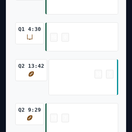
Braxton Berrios 2 Yd Run (Eddy
Pineiro Kick)
Field Goal
Q1 4:30
10
0
-
Eddy Pineiro 27 Yd Field Goal
Touchdown
Q2 13:42
10
7
-
Duke Johnson 1 Yd Run (Jason
Sanders Kick)
Touchdown
Q2 9:29
17
7
-
Zach Wilson 1 Yd Run (Eddy