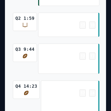
Pineiro Kick)
Field Goal
Q2 1:59
17
10
-
Jason Sanders 24 Yd Field Goal
Touchdown
Q3 9:44
17
17
-
Duke Johnson 6 Yd Run (Jason
Sanders Kick)
Touchdown
Q4 14:23
17
24
-
Christian Wilkins 1 Yd pass
from Tua Tagovailoa (Jason