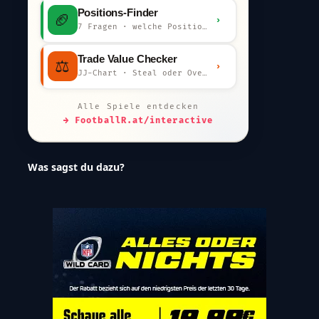
Positions-Finder
🏈
›
7 Fragen · welche Position bist du?
Trade Value Checker
⚖️
›
JJ-Chart · Steal oder Overpay?
Alle Spiele entdecken
→ FootballR.at/interactive
Was sagst du dazu?