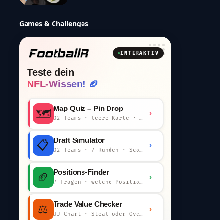
Games & Challenges
INTERAKTIV
Teste dein
NFL-Wissen! 🏈
Map Quiz – Pin Drop
🗺️
›
32 Teams · leere Karte · km-Wertung
Draft Simulator
📋
›
32 Teams · 7 Runden · Scout-Kommentar
Positions-Finder
🏈
›
7 Fragen · welche Position bist du?
Trade Value Checker
⚖️
›
JJ-Chart · Steal oder Overpay?