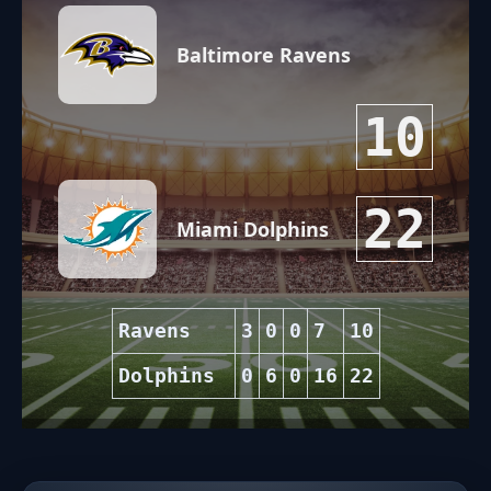
Baltimore Ravens
10
22
Miami Dolphins
Ravens
3
0
0
7
10
Dolphins
0
6
0
16
22