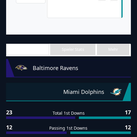
Tua Tagovailoa 1 Yd Run (Jason
Sanders Kick)
Team Stats
Spieler Stats
Mehr
Baltimore Ravens
Miami Dolphins
23
17
Total 1st Downs
12
12
Passing 1st Downs