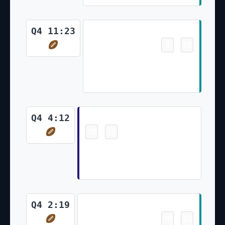
Touchdown
Q4 11:23
3
15
-
Xavien Howard 49 Yd Fumble
Return (Two-Point Pass
Conversion Failed)
Touchdown
Q4 4:12
10
15
-
Mark Andrews 5 Yd pass from
Lamar Jackson (Justin Tucker
Kick)
Touchdown
Q4 2:19
10
22
-