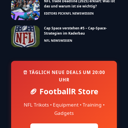
NFL Trade Deadline (2025) erklärt: Was ist
das und warum ist sie wichtig?
EDITORS PICK
NFL NEWS
WISSEN
Cap Space verstehen #5 – Cap-Space-
Strategien im Kaderbau
NFL NEWS
WISSEN
⏰ TÄGLICH NEUE DEALS UM 20:00
UHR
🏈 FootballR Store
NFL Trikots • Equipment • Training •
Gadgets