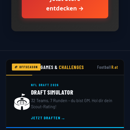
entdecken →
GAMES &
CHALLENGES
Football
R.at
🏈 OFFSEASON
NFL DRAFT 2026
DRAFT SIMULATOR
🏟️
32 Teams, 7 Runden – du bist GM. Hol dir dein
Scout-Rating!
→
JETZT DRAFTEN