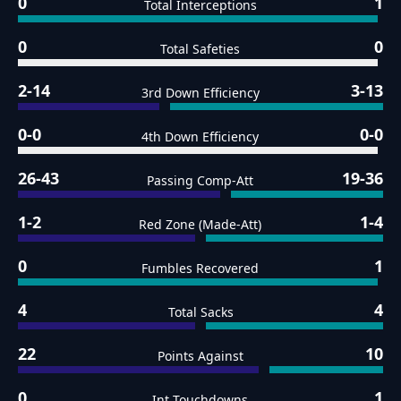
0
1
Total Interceptions
0
0
Total Safeties
2-14
3-13
3rd Down Efficiency
0-0
0-0
4th Down Efficiency
26-43
19-36
Passing Comp-Att
1-2
1-4
Red Zone (Made-Att)
0
1
Fumbles Recovered
4
4
Total Sacks
22
10
Points Against
0
1
Int Touchdowns