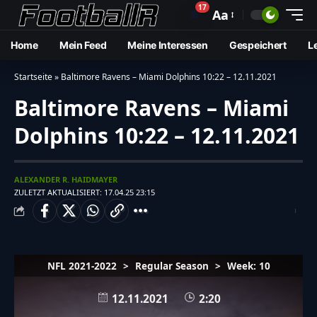
17
🔔
Aa
Home
Mein Feed
Meine Interessen
Gespeichert
L
Startseite
»
Baltimore Ravens – Miami Dolphins 10:22 – 12.11.2021
Baltimore Ravens – Miami
Dolphins 10:22 – 12.11.2021
ALEXANDER R. HAIDMAYER
ZULETZT AKTUALISIERT: 17.04.25 23:15
NFL 2021-2022
>
Regular Season
>
Week: 10
12.11.2021
2:20