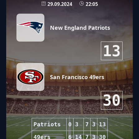
29.09.2024
22:05
New England Patriots
13
San Francisco 49ers
30
Patriots
0
3
7
3
13
49ers
6
14
7
3
30