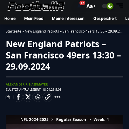
17
🔔
Aa
Home
Mein Feed
Meine Interessen
Gespeichert
L
Startseite
»
New England Patriots – San Francisco 49ers 13:30 – 29.09.2024
New England Patriots –
San Francisco 49ers 13:30 –
29.09.2024
ALEXANDER R. HAIDMAYER
ZULETZT AKTUALISIERT: 18.04.25 5:08
NFL 2024-2025
>
Regular Season
>
Week: 4