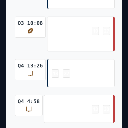
Jacoby Brissett (Joey Slye Kick)
Touchdown
Q3 10:08
10
27
-
Jordan Mason 4 Yd Run (Jake
Moody Kick)
Field Goal
Q4 13:26
13
27
-
Joey Slye 54 Yd Field Goal
Field Goal
Q4 4:58
13
30
-
Jake Moody 41 Yd Field Goal