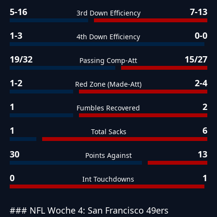
5-16
7-13
3rd Down Efficiency
1-3
0-0
4th Down Efficiency
19/32
15/27
Passing Comp-Att
1-2
2-4
Red Zone (Made-Att)
1
2
Fumbles Recovered
1
6
Total Sacks
30
13
Points Against
0
1
Int Touchdowns
### NFL Woche 4: San Francisco 49ers