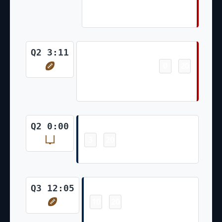
Interception Return (Jake
Moody Kick)
Touchdown
Q2 3:11
0
20
-
George Kittle 12 Yd pass from
Brock Purdy (Jake Moody Kick)
Field Goal
Q2 0:00
3
20
-
Joey Slye 63 Yd Field Goal
Touchdown
Q3 12:05
10
20
-
Austin Hooper 5 Yd pass from