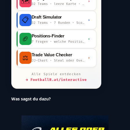
🗺️
›
32 Teams · leere Karte · km-Wertung
Draft Simulator
📋
›
32 Teams · 7 Runden · Scout-Kommentar
Positions-Finder
🏈
›
7 Fragen · welche Position bist du?
Trade Value Checker
⚖️
›
JJ-Chart · Steal oder Overpay?
Alle Spiele entdecken
→ FootballR.at/interactive
Was sagst du dazu?