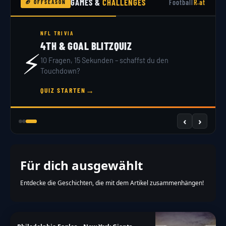
GAMES &
CHALLENGES
Football
R.at
🏈 OFFSEASON
NFL TRIVIA
4TH & GOAL BLITZQUIZ
⚡
10 Fragen, 15 Sekunden – schaffst du den
Touchdown?
→
QUIZ STARTEN
‹
›
Für dich ausgewählt
Entdecke die Geschichten, die mit dem Artikel zusammenhängen!