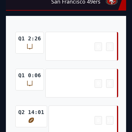
San Francisco 49ers
Field Goal
Q1 2:26
0
3
-
Jake Moody 22 Yd Field Goal
Field Goal
Q1 0:06
0
6
-
Jake Moody 26 Yd Field Goal
Touchdown
Q2 14:01
0
13
-
Fred Warner 45 Yd