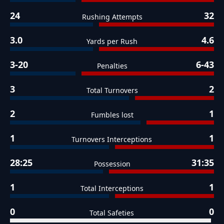
24
32
Rushing Attempts
3.0
4.6
Yards per Rush
3-20
6-43
Penalties
3
2
Total Turnovers
2
1
Fumbles lost
1
1
Turnovers Interceptions
28:25
31:35
Possession
1
1
Total Interceptions
0
0
Total Safeties