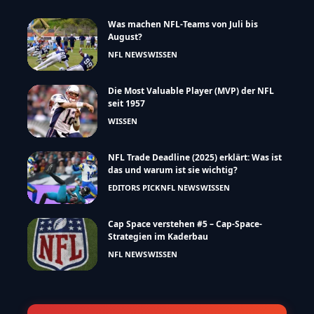
Was machen NFL-Teams von Juli bis
August?
NFL NEWS
WISSEN
Die Most Valuable Player (MVP) der NFL
seit 1957
WISSEN
NFL Trade Deadline (2025) erklärt: Was ist
das und warum ist sie wichtig?
EDITORS PICK
NFL NEWS
WISSEN
Cap Space verstehen #5 – Cap-Space-
Strategien im Kaderbau
NFL NEWS
WISSEN