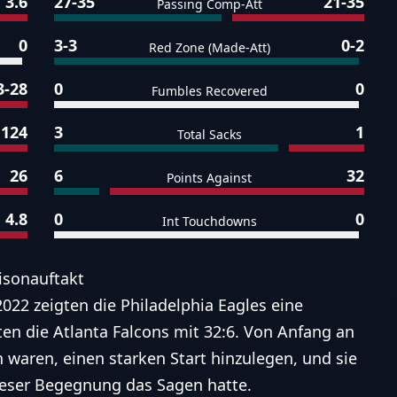
3.6
27-35
21-35
Passing Comp-Att
0
3-3
0-2
Red Zone (Made-Att)
3-28
0
0
Fumbles Recovered
124
3
1
Total Sacks
26
6
32
Points Against
4.8
0
0
Int Touchdowns
isonauftakt
022 zeigten die Philadelphia Eagles eine
en die Atlanta Falcons mit 32:6. Von Anfang an
n waren, einen starken Start hinzulegen, und sie
dieser Begegnung das Sagen hatte.