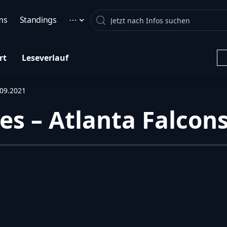
Search
ms
Standings
⋯
rt
Leseverlauf
.09.2021
es – Atlanta Falcons