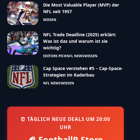
Die Most Valuable Player (MVP) der
NFL seit 1957
WISSEN
NFL Trade Deadline (2025) erklärt:
Was ist das und warum ist sie
wichtig?
EDITORS PICK
NFL NEWS
WISSEN
Cap Space verstehen #5 – Cap-Space-
Strategien im Kaderbau
NFL NEWS
WISSEN
⏰ TÄGLICH NEUE DEALS UM 20:00
UHR
🏈 FootballR Store