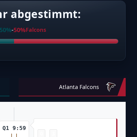
hr abgestimmt:
50%
50%
-
Falcons
Atlanta Falcons
Field Goal
Q1 9:59
0
3
-