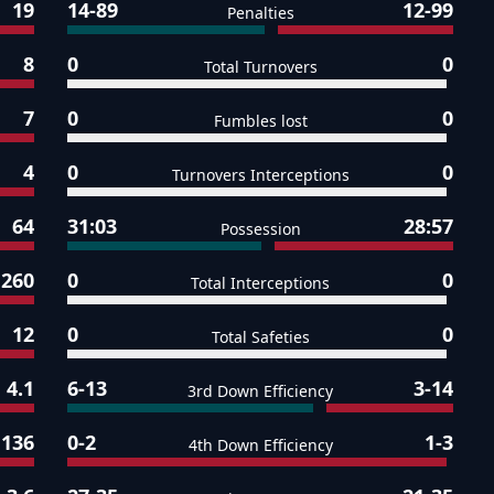
19
14-89
12-99
Penalties
8
0
0
Total Turnovers
7
0
0
Fumbles lost
4
0
0
Turnovers Interceptions
64
31:03
28:57
Possession
260
0
0
Total Interceptions
12
0
0
Total Safeties
4.1
6-13
3-14
3rd Down Efficiency
136
0-2
1-3
4th Down Efficiency