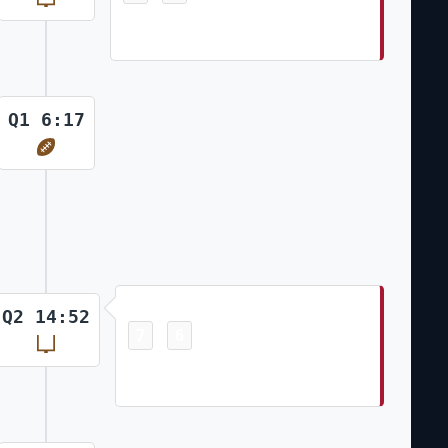
Younghoe Koo Made 21 Yrd Field
Goal
Q1 6:17
Field Goal
Q2 14:52
7
6
-
Younghoe Koo Made 27 Yrd Field
Goal