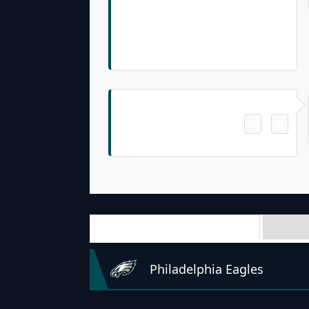
Jalen Reagor Pass From Jalen Hurts
for 23 Yrds, J.Elliott extra point is
GOOD, Center-R.Lovato, Holder-
A.Siposs.
Field Goal
32
6
-
Jake Elliott Made 43 Yrd Field Goal
Team Stats
Philadelphia Eagles