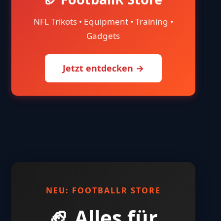
NFL Trikots • Equipment • Training •
Gadgets
Jetzt entdecken →
NEU: FOOTBALLR STORE
🏈 Alles für