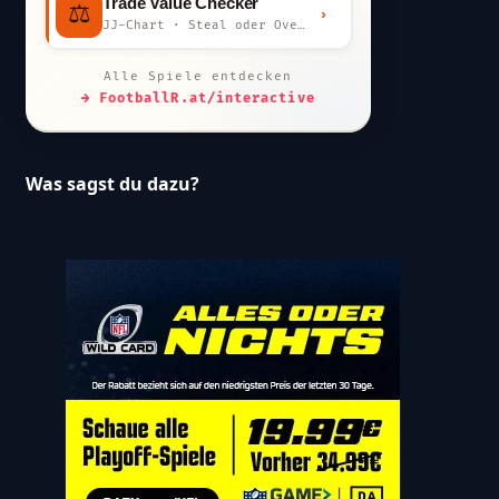
Trade Value Checker
⚖️
›
JJ-Chart · Steal oder Overpay?
Alle Spiele entdecken
→ FootballR.at/interactive
Was sagst du dazu?