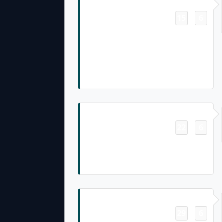
Touchdown
15
6
-
Dallas Goedert Pass From Jalen
Hurts for 9 Yrds, (Run formation)
TWO-POINT CONVERSION
ATTEMPT. M.Sanders rushes left
tackle. ATTEMPT SUCCEEDS.
Touchdown
22
6
-
Kenneth Gainwell 8 Yard Rush,
J.Elliott extra point is GOOD,
Center-R.Lovato, Holder-A.Siposs.
Touchdown
29
6
-