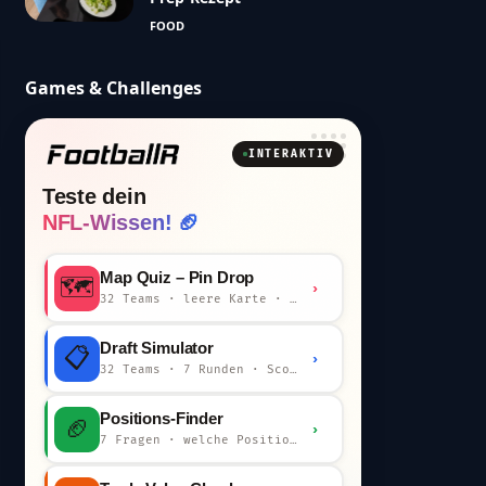
FOOD
Games & Challenges
INTERAKTIV
Teste dein
NFL-Wissen! 🏈
Map Quiz – Pin Drop
🗺️
›
32 Teams · leere Karte · km-Wertung
Draft Simulator
📋
›
32 Teams · 7 Runden · Scout-Kommentar
Positions-Finder
🏈
›
7 Fragen · welche Position bist du?