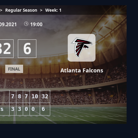
>
Regular Season
>
Week: 1
09.2021
19:00
32
6
FINAL
Atlanta Falcons
s
7
8
7
10
32
ns
3
3
0
0
6