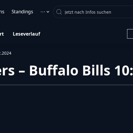
Search
ms
Standings
⋯
rt
Leseverlauf
2.2024
s – Buffalo Bills 10