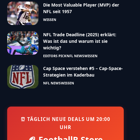
Die Most Valuable Player (MVP) der
NFL seit 1957
WISSEN
NFL Trade Deadline (2025) erklärt:
Was ist das und warum ist sie
wichtig?
EDITORS PICK
NFL NEWS
WISSEN
Cap Space verstehen #5 – Cap-Space-
Strategien im Kaderbau
NFL NEWS
WISSEN
⏰ TÄGLICH NEUE DEALS UM 20:00
UHR
🏈 FootballR Store