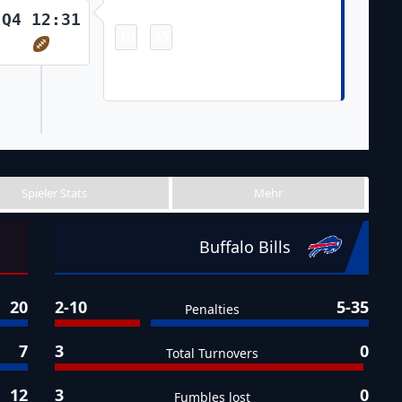
Touchdown
Q4 12:31
10
35
-
Josh Allen 8 Yd Rush (Tyler Bass
Kick)
Spieler Stats
Mehr
Buffalo Bills
20
2-10
5-35
Penalties
7
3
0
Total Turnovers
12
3
0
Fumbles lost