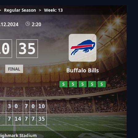
>
Regular Season
>
Week: 13
.12.2024
2:20
10
35
FINAL
Buffalo Bills
S
S
S
S
S
s
3
0
7
0
10
s
7
14
7
7
35
Highmark Stadium