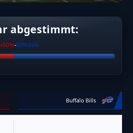
hr abgestimmt:
50%
50%
s
-
Bills
Buffalo Bills