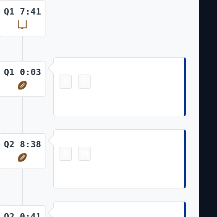
Q1 7:41
Touchdown
Q1 0:03
3
7
-
Ray Davis 5 Yd Rush (Tyler Bass
Kick)
Touchdown
Q2 8:38
3
14
-
James Cook 65 Yd Rush (Tyler Bass
Kick)
Touchdown
Q2 0:41