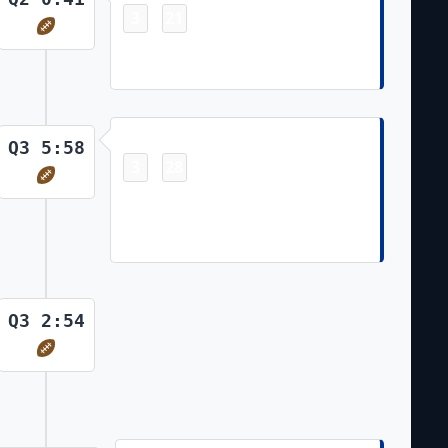
3
21
-
Mack Hollins 7 Yd pass from Josh
Allen (Tyler Bass Kick)
Touchdown
Q3 5:58
3
28
-
Amari Cooper pass from Josh Allen,
lateral to Josh Allen for 7 Yd
Touchdown (Tyler Bass Kick)
Q3 2:54