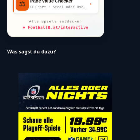
Trade Value Checker
⚖️
›
JJ-Chart · Steal oder Overpay?
Alle Spiele entdecken
→ FootballR.at/interactive
Was sagst du dazu?