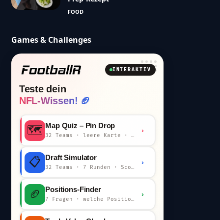
FOOD
Games & Challenges
INTERAKTIV
Teste dein
NFL-Wissen! 🏈
Map Quiz – Pin Drop
🗺️
›
32 Teams · leere Karte · km-Wertung
Draft Simulator
📋
›
32 Teams · 7 Runden · Scout-Kommentar
Positions-Finder
🏈
›
7 Fragen · welche Position bist du?