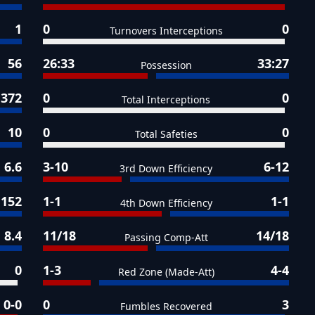
1
0
0
Turnovers Interceptions
56
26:33
33:27
Possession
372
0
0
Total Interceptions
10
0
0
Total Safeties
6.6
3-10
6-12
3rd Down Efficiency
152
1-1
1-1
4th Down Efficiency
8.4
11/18
14/18
Passing Comp-Att
0
1-3
4-4
Red Zone (Made-Att)
0-0
0
3
Fumbles Recovered