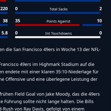
220
0
2
Total Sacks
38
35
10
Points Against
5.8
0
0
Int Touchdowns
ren die San Francisco 49ers in Woche 13 der NFL-
Francisco 49ers im Highmark Stadium auf die
fen endete mit einer klaren 35:10-Niederlage für
che Offensive und eine überlegene Leistung der
frühen Field Goal von Jake Moody, das die 49ers
e Führung sollte nicht lange halten. Die Bills
-Rush von Ray Davis, gefolgt von einem