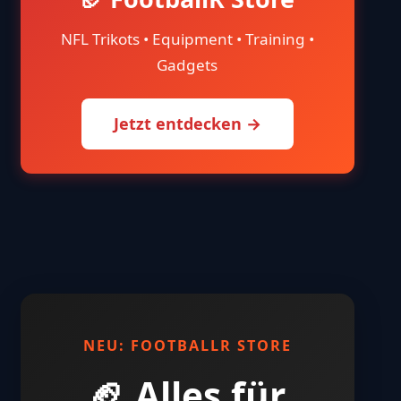
NFL Trikots • Equipment • Training •
Gadgets
Jetzt entdecken →
NEU: FOOTBALLR STORE
🏈 Alles für