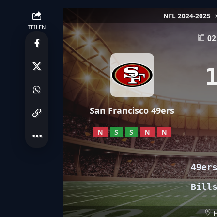
NFL 2024-2025
TEILEN
02
San Francisco 49ers
N
S
S
N
N
49er
Bill