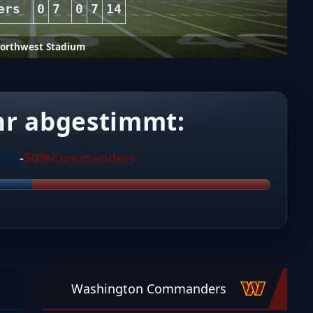
ers
0
7
0
7
14
orthwest Stadium
hr abgestimmt:
50%
50%
-
Commanders
Washington Commanders