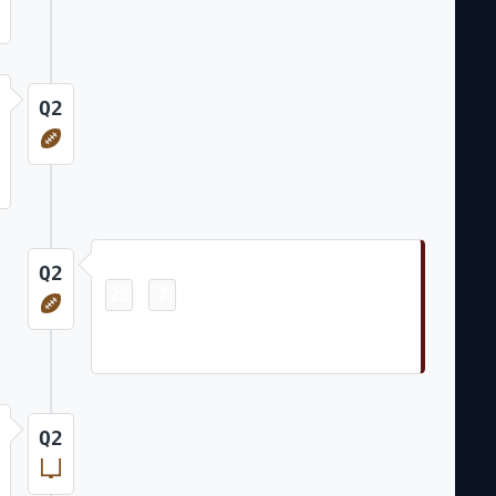
Q2
Touchdown
Q2
28
7
-
Jayden Daniels 1 Yd Rush (Matt Gay
Kick)
Q2