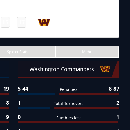
Final
NFL 2021-2022
/
Regular Season
/
Week12
Washington
15
17
-
Commanders
Final
Spieler Stats
Mehr
Washington Commanders
19
5-44
8-87
Penalties
8
1
2
Total Turnovers
9
0
1
Fumbles lost