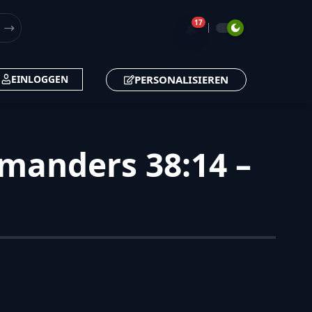
17
🔔
PERSONALISIEREN
EINLOGGEN
manders 38:14 –