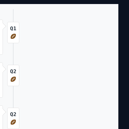
Q1
Q2
Q2