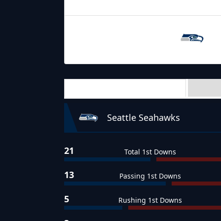
30.11.2021
2:15
Seattle
Seahawks
Team Stats
Seattle Seahawks
21
Total 1st Downs
13
Passing 1st Downs
5
Rushing 1st Downs