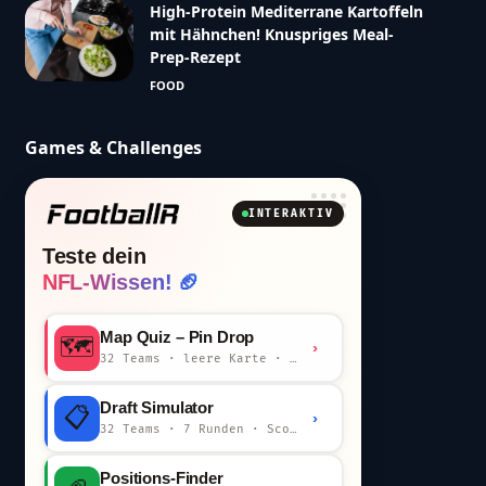
High-Protein Mediterrane Kartoffeln
mit Hähnchen! Knuspriges Meal-
Prep-Rezept
FOOD
Games & Challenges
INTERAKTIV
Teste dein
NFL-Wissen! 🏈
Map Quiz – Pin Drop
🗺️
›
32 Teams · leere Karte · km-Wertung
Draft Simulator
📋
›
32 Teams · 7 Runden · Scout-Kommentar
Positions-Finder