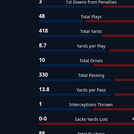
3
1st Downs from Penalties
48
Total Plays
418
Total Yards
8.7
Yards per Play
10
Total Drives
330
Total Passing
13.8
Yards per Pass
1
Interceptions Thrown
0-0
Sacks-Yards Lost
88
Total Rushing