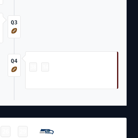
Q3
Touchdown
Q4
38
14
-
Chris Rodriguez Jr. 4 Yd Rush (Matt Gay
Kick)
NFL 2023-2024
/
Regular Season
/
Week10
Seattle
26
29
-
Seahawks