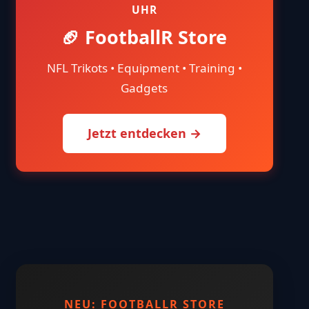
UHR
🏈 FootballR Store
NFL Trikots • Equipment • Training •
Gadgets
Jetzt entdecken →
NEU: FOOTBALLR STORE