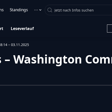
Search
ms
Standings
⋯
rt
Leseverlauf
:14 – 03.11.2025
s – Washington Com