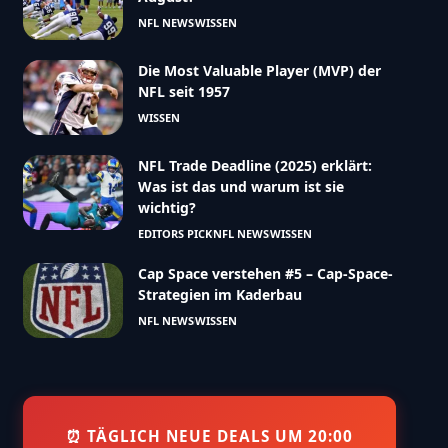
NFL NEWS
WISSEN
Die Most Valuable Player (MVP) der
NFL seit 1957
WISSEN
NFL Trade Deadline (2025) erklärt:
Was ist das und warum ist sie
wichtig?
EDITORS PICK
NFL NEWS
WISSEN
Cap Space verstehen #5 – Cap-Space-
Strategien im Kaderbau
NFL NEWS
WISSEN
⏰ TÄGLICH NEUE DEALS UM 20:00