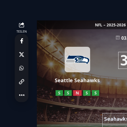
NFL – 2025-2026
TEILEN
03
Seattle Seahawks
S
S
N
S
S
Seahawk