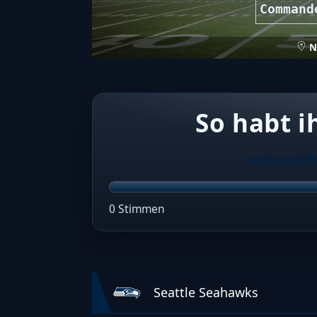
Command
N
So habt i
Seahawks
0 Stimmen
Seattle Seahawks