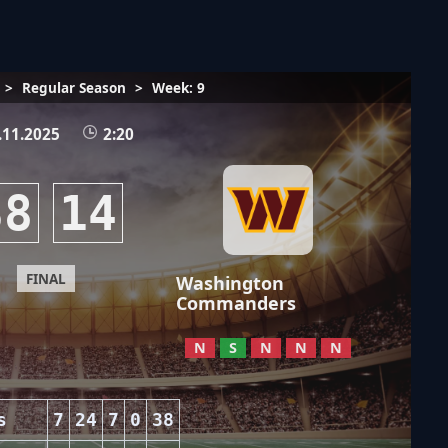
>
Regular Season
>
Week: 9
.11.2025
2:20
38
14
FINAL
Washington
Commanders
N
S
N
N
N
s
7
24
7
0
38