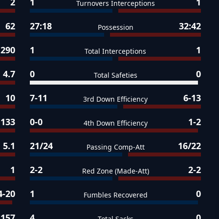
2
1
1
Turnovers Interceptions
62
27:18
32:42
Possession
290
1
1
Total Interceptions
4.7
0
0
Total Safeties
10
7-11
6-13
3rd Down Efficiency
133
0-0
1-2
4th Down Efficiency
5.1
21/24
16/22
Passing Comp-Att
1
2-2
2-2
Red Zone (Made-Att)
4-20
1
0
Fumbles Recovered
157
4
0
Total Sacks