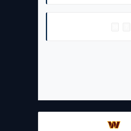
Touchdown
38
7
-
AJ Barner 1 Yd Rush (Jason Myers Kick)
12.11.2023
22:25
Washington
Commanders