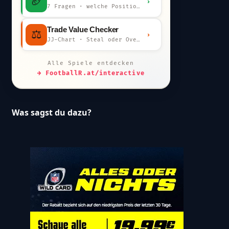
🏈
›
7 Fragen · welche Position bist du?
Trade Value Checker
⚖️
›
JJ-Chart · Steal oder Overpay?
Alle Spiele entdecken
→ FootballR.at/interactive
Was sagst du dazu?