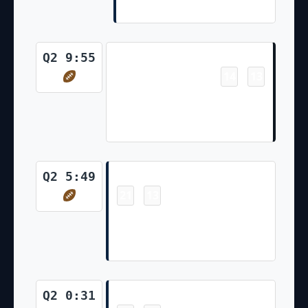
(Randy Bullock Kick)
Touchdown
Q2 9:55
14
13
-
Jacob Hollister 1 Yd pass from
Trevor Lawrence (Matthew
Wright Kick)
Touchdown
Q2 5:49
21
13
-
MyCole Pruitt 14 Yd pass from
Ryan Tannehill (Randy Bullock
Kick)
Field Goal
Q2 0:31