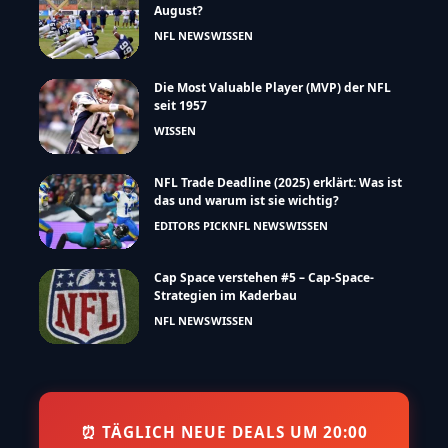
August?
NFL NEWS
WISSEN
Die Most Valuable Player (MVP) der NFL
seit 1957
WISSEN
NFL Trade Deadline (2025) erklärt: Was ist
das und warum ist sie wichtig?
EDITORS PICK
NFL NEWS
WISSEN
Cap Space verstehen #5 – Cap-Space-
Strategien im Kaderbau
NFL NEWS
WISSEN
⏰ TÄGLICH NEUE DEALS UM 20:00