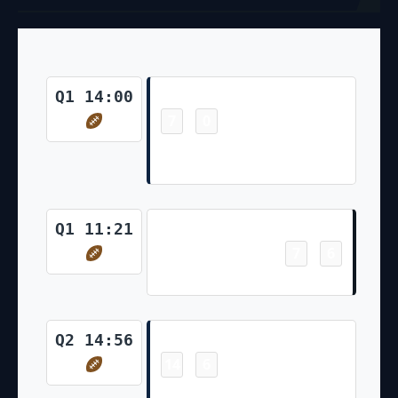
Touchdown
Q1 14:00
7
0
-
Kevin Byard 30 Yd Fumble
Return (Randy Bullock Kick)
Touchdown
Q1 11:21
7
6
-
James Robinson 1 Yd Run
Touchdown
Q2 14:56
14
6
-
Derrick Henry 1 Yd Run