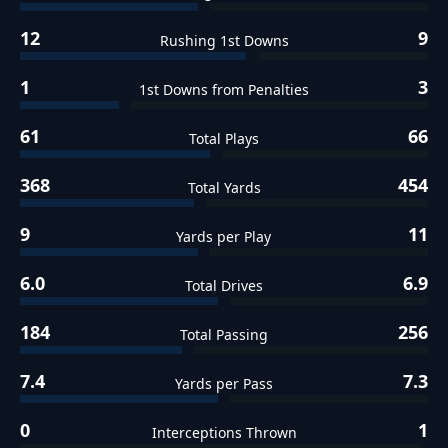
12
9
Rushing 1st Downs
1
3
1st Downs from Penalties
61
66
Total Plays
368
454
Total Yards
9
11
Yards per Play
6.0
6.9
Total Drives
184
256
Total Passing
7.4
7.3
Yards per Pass
0
1
Interceptions Thrown