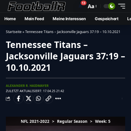
13
🔔
Aa
Home
Mein Feed
Meine Interessen
Gespeichert
L
Startseite
»
Tennessee Titans – Jacksonville Jaguars 37:19 – 10.10.2021
Tennessee Titans –
Jacksonville Jaguars 37:19 –
10.10.2021
ALEXANDER R. HAIDMAYER
ZULETZT AKTUALISIERT: 17.04.25 21:42
NFL 2021-2022
>
Regular Season
>
Week: 5