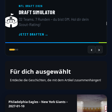
NFL DRAFT 2026
DRAFT SIMULATOR
🏟️
32 Teams, 7 Runden – du bist GM. Hol dir dein
Scout-Rating!
→
JETZT DRAFTEN
‹
›
Für dich ausgewählt
Entdecke die Geschichten, die mit dem Artikel zusammenhängen!
Philadelphia Eagles – New York Giants –
2027-01-10