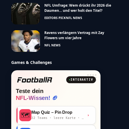
NFL Umfrage: Wem drückt ihr 2026 die
Daumen… und wer holt den Titel?
EDITORS PICK
NFL NEWS
Ravens verlängern Vertrag mit Zay
Flowers um vier Jahre
NFL NEWS
Games & Challenges
INTERAKTIV
Teste dein
NFL-Wissen! 🏈
Map Quiz – Pin Drop
🗺️
›
32 Teams · leere Karte · km-Wertung