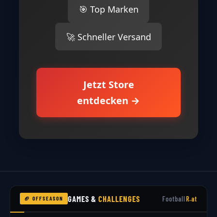
🎯 Top Marken
🚀 Schneller Versand
Jetzt Store
entdecken →
GAMES &
CHALLENGES
Football
R.at
🏈 OFFSEASON