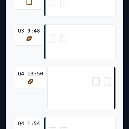
24
13
-
Randy Bullock 34 Yd Field Goal
Touchdown
Q3 9:48
31
13
-
Derrick Henry 9 Yd Run (Randy
Bullock Kick)
Touchdown
Q4 13:50
31
19
-
Trevor Lawrence 4 Yd Run
(Two-Point Pass Conversion
Failed)
Touchdown
Q4 1:54