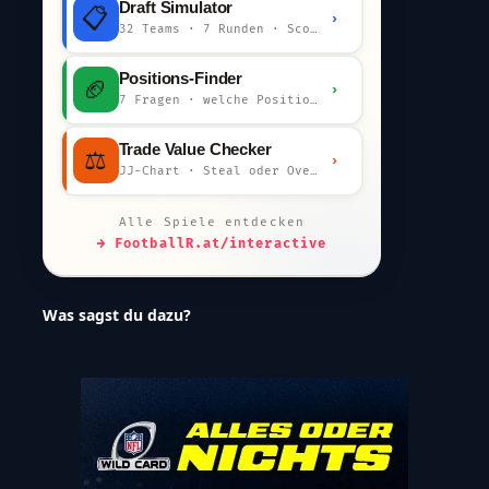
Draft Simulator
📋
›
32 Teams · 7 Runden · Scout-Kommentar
Positions-Finder
🏈
›
7 Fragen · welche Position bist du?
Trade Value Checker
⚖️
›
JJ-Chart · Steal oder Overpay?
Alle Spiele entdecken
→ FootballR.at/interactive
Was sagst du dazu?