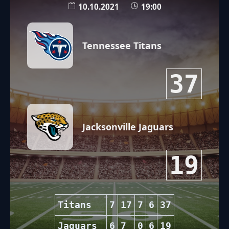
10.10.2021
19:00
Tennessee Titans
37
Jacksonville Jaguars
19
Titans
7
17
7
6
37
Jaguars
6
7
0
6
19