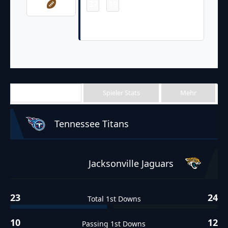
37
19
-
Derrick Henry 10 Yd Run (Randy
Bullock PAT failed)
Team Stats
Spieler Stats
Mehr
Tennessee Titans
Jacksonville Jaguars
23
24
Total 1st Downs
10
12
Passing 1st Downs