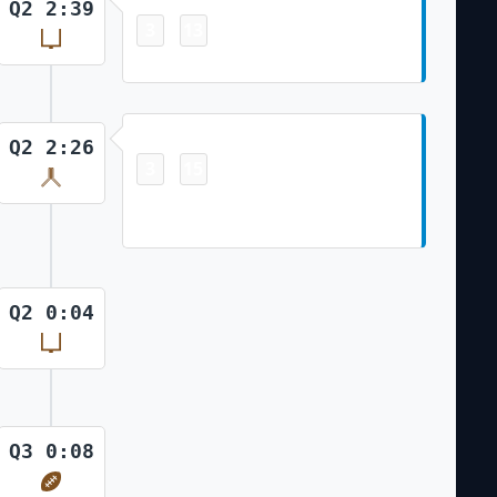
Q2 2:39
3
13
-
Zane Gonzalez 43 Yd Field Goal
Safety
Q2 2:26
3
15
-
Jalen Hurts fumble out of bounds
in end zone for a Safety
Q2 0:04
Q3 0:08