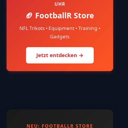
UHR
🏈 FootballR Store
NFL Trikots • Equipment • Training •
Gadgets
Jetzt entdecken →
NEU: FOOTBALLR STORE