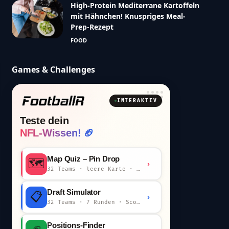
High-Protein Mediterrane Kartoffeln
mit Hähnchen! Knuspriges Meal-
Prep-Rezept
FOOD
Games & Challenges
INTERAKTIV
Teste dein
NFL-Wissen! 🏈
Map Quiz – Pin Drop
🗺️
›
32 Teams · leere Karte · km-Wertung
Draft Simulator
📋
›
32 Teams · 7 Runden · Scout-Kommentar
Positions-Finder