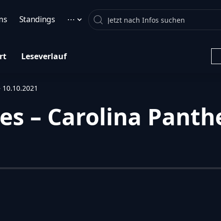
Search
ms
Standings
⋯
rt
Leseverlauf
– 10.10.2021
es – Carolina Panthe