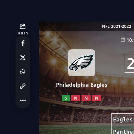
NFL 2021-2022
TEILEN
10.
Philadelphia Eagles
S
N
N
N
Eagles
Panthe