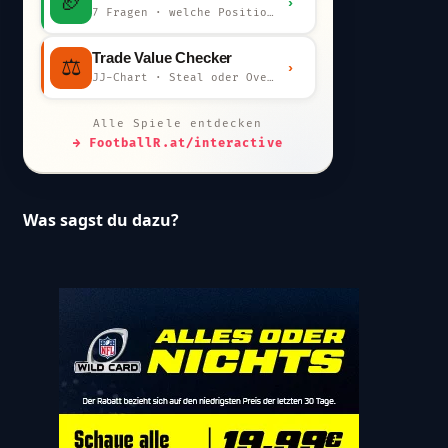
🏈
›
7 Fragen · welche Position bist du?
Trade Value Checker
⚖️
›
JJ-Chart · Steal oder Overpay?
Alle Spiele entdecken
→ FootballR.at/interactive
Was sagst du dazu?