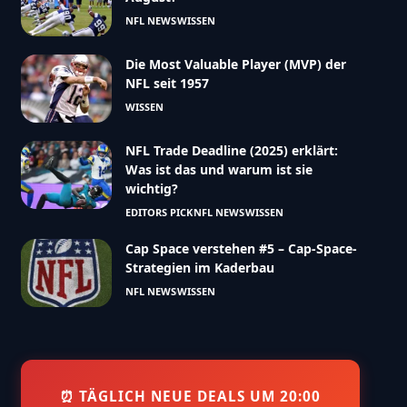
NFL NEWS
WISSEN
Die Most Valuable Player (MVP) der
NFL seit 1957
WISSEN
NFL Trade Deadline (2025) erklärt:
Was ist das und warum ist sie
wichtig?
EDITORS PICK
NFL NEWS
WISSEN
Cap Space verstehen #5 – Cap-Space-
Strategien im Kaderbau
NFL NEWS
WISSEN
⏰ TÄGLICH NEUE DEALS UM 20:00