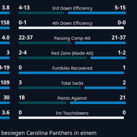
3.8
4-13
5-15
3rd Down Efficiency
158
0-1
0-0
4th Down Efficiency
4.0
22-37
21-37
Passing Comp-Att
3
2-4
1-2
Red Zone (Made-Att)
3-19
0
1
Fumbles Recovered
109
3
2
Total Sacks
30
18
21
Points Against
3.6
0
0
Int Touchdowns
s besiegen Carolina Panthers in einem