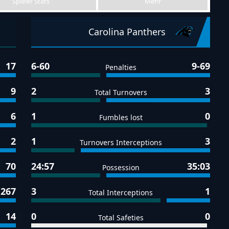
Spieler Stats
Mehr
Carolina Panthers
17
6-60
9-69
Penalties
9
2
3
Total Turnovers
6
1
0
Fumbles lost
2
1
3
Turnovers Interceptions
70
24:57
35:03
Possession
267
3
1
Total Interceptions
14
0
0
Total Safeties