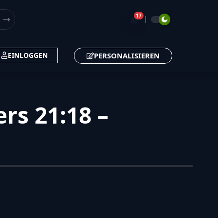
17
🔔
PERSONALISIEREN
EINLOGGEN
rs 21:18 –