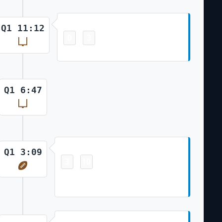
Field Goal
Q1 11:12
0
3
-
Zane Gonzalez 48 Yd Field Goal
Q1 6:47
Touchdown
Q1 3:09
3
10
-
Tommy Tremble 5 Yd pass from
Sam Darnold (Zane Gonzalez Kick)
Field Goal