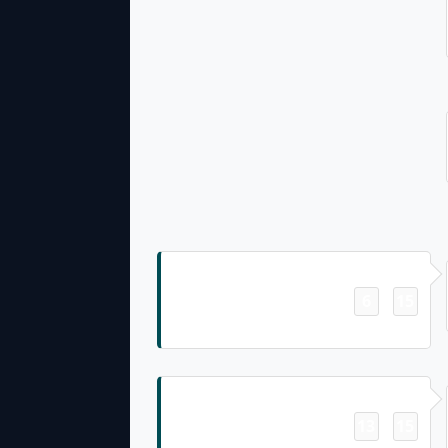
Field Goal
6
15
-
Jake Elliott 58 Yd Field Goal
Touchdown
13
15
-