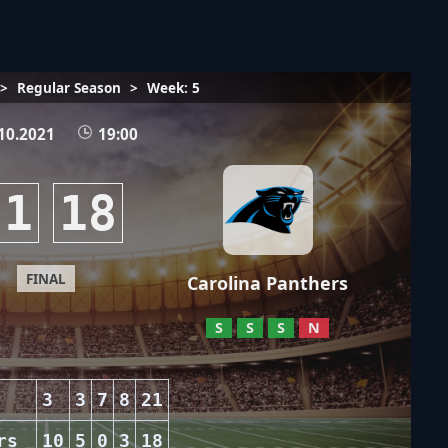
>
Regular Season
>
Week: 5
10.2021
19:00
21
18
FINAL
Carolina Panthers
S
S
S
N
3
3
7
8
21
rs
10
5
0
3
18