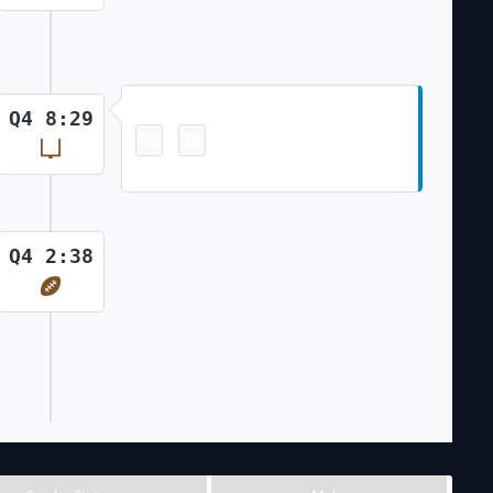
Field Goal
Q4 8:29
13
18
-
Zane Gonzalez 50 Yd Field Goal
Q4 2:38