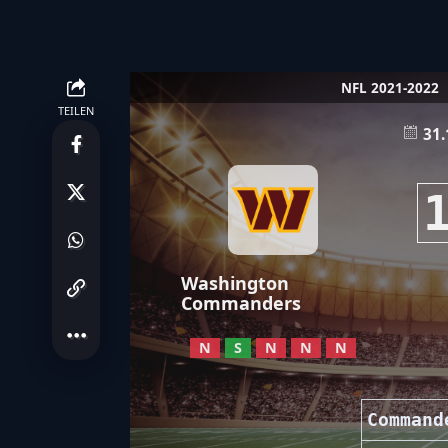
NFL 2021-2022
TEILEN
31.
Washington
Commanders
N
S
N
N
N
Command