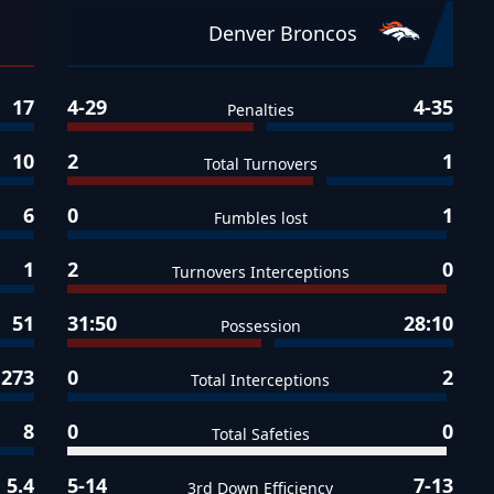
Denver Broncos
17
4-29
4-35
Penalties
10
2
1
Total Turnovers
6
0
1
Fumbles lost
1
2
0
Turnovers Interceptions
51
31:50
28:10
Possession
273
0
2
Total Interceptions
8
0
0
Total Safeties
5.4
5-14
7-13
3rd Down Efficiency