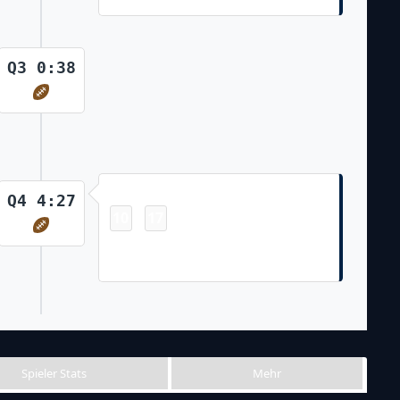
Q3 0:38
Touchdown
Q4 4:27
10
17
-
Melvin Gordon III 7 Yd Run
(Brandon McManus Kick)
Spieler Stats
Mehr