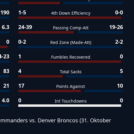
190
1-5
0-0
4th Down Efficiency
6.3
24-39
19-26
Passing Comp-Att
0
0-2
2-2
Red Zone (Made-Att)
4-23
1
0
Fumbles Recovered
83
4
5
Total Sacks
21
17
10
Points Against
4.0
0
0
Int Touchdowns
ommanders vs. Denver Broncos (31. Oktober