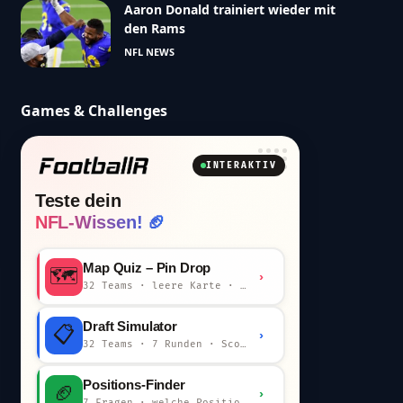
Aaron Donald trainiert wieder mit
den Rams
NFL NEWS
Games & Challenges
INTERAKTIV
Teste dein
NFL-Wissen! 🏈
Map Quiz – Pin Drop
🗺️
›
32 Teams · leere Karte · km-Wertung
Draft Simulator
📋
›
32 Teams · 7 Runden · Scout-Kommentar
Positions-Finder
🏈
›
7 Fragen · welche Position bist du?