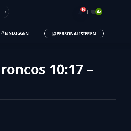
16
🔔
PERSONALISIEREN
EINLOGGEN
oncos 10:17 –