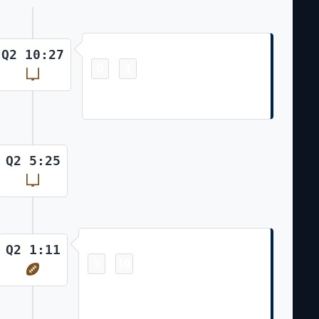
Field Goal
Q2 10:27
0
3
-
Brandon McManus 45 Yd Field
Goal
Q2 5:25
Touchdown
Q2 1:11
3
10
-
Melvin Gordon III 15 Yd pass from
Teddy Bridgewater (Brandon
McManus Kick)