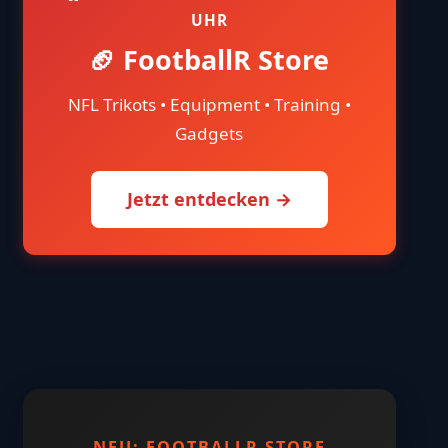
UHR
🏈 FootballR Store
NFL Trikots • Equipment • Training •
Gadgets
Jetzt entdecken →
NEU: FOOTBALLR STORE