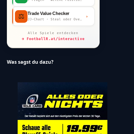
Trade Value Checker
⚖️
›
JJ-Chart · Steal oder Overpay?
Alle Spiele entdecken
→ FootballR.at/interactive
Was sagst du dazu?