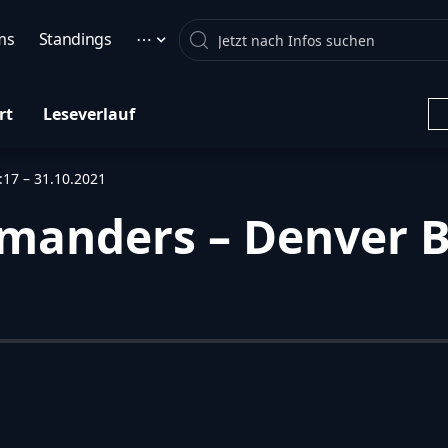
Search
ms
Standings
⋯
rt
Leseverlauf
17 – 31.10.2021
anders – Denver Br