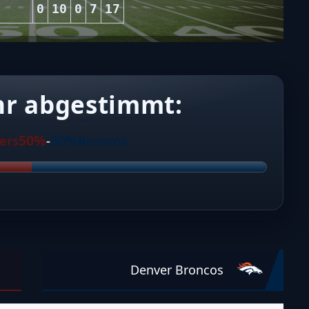
0
10
0
7
17
hr abgestimmt:
50%
50%
ers
-
Broncos
Denver Broncos