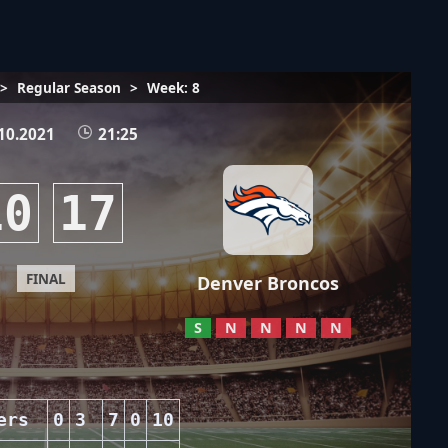
>
Regular Season
>
Week: 8
10.2021
21:25
10
17
FINAL
Denver Broncos
S
N
N
N
N
ers
0
3
7
0
10