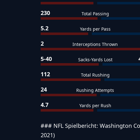
230
Total Passing
5.2
Yards per Pass
2
Interceptions Thrown
5-40
Sacks-Yards Lost
112
Total Rushing
24
Rushing Attempts
4.7
Yards per Rush
### NFL Spielbericht: Washington C
2021)