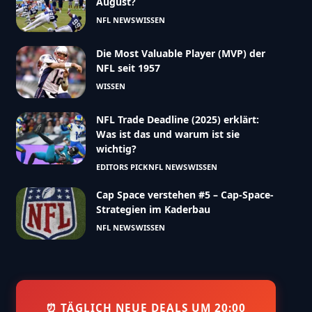
August?
NFL NEWS
WISSEN
Die Most Valuable Player (MVP) der
NFL seit 1957
WISSEN
NFL Trade Deadline (2025) erklärt:
Was ist das und warum ist sie
wichtig?
EDITORS PICK
NFL NEWS
WISSEN
Cap Space verstehen #5 – Cap-Space-
Strategien im Kaderbau
NFL NEWS
WISSEN
⏰ TÄGLICH NEUE DEALS UM 20:00