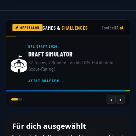
GAMES &
CHALLENGES
Football
R.at
🏈 OFFSEASON
NFL DRAFT 2026
DRAFT SIMULATOR
🏟️
32 Teams, 7 Runden – du bist GM. Hol dir dein
Scout-Rating!
→
JETZT DRAFTEN
‹
›
Für dich ausgewählt