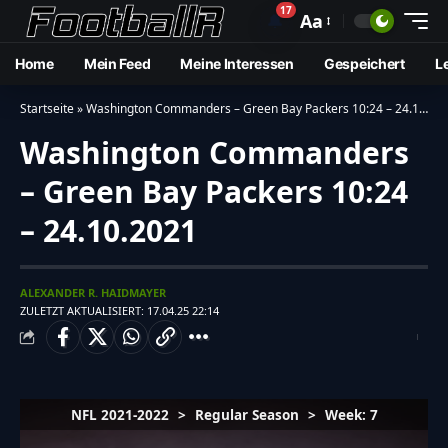
17
🔔
Aa
Home
Mein Feed
Meine Interessen
Gespeichert
L
Startseite
»
Washington Commanders – Green Bay Packers 10:24 – 24.10.2021
Washington Commanders
– Green Bay Packers 10:24
– 24.10.2021
ALEXANDER R. HAIDMAYER
ZULETZT AKTUALISIERT: 17.04.25 22:14
NFL 2021-2022
>
Regular Season
>
Week: 7