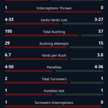
1
0
Interceptions Thrown
4-33
3-27
Sacks-Yards Lost
195
57
Total Rushing
29
15
Rushing Attempts
6.7
3.8
Yards per Rush
4-50
4-36
Penalties
2
1
Total Turnovers
1
1
Fumbles lost
1
0
Turnovers Interceptions