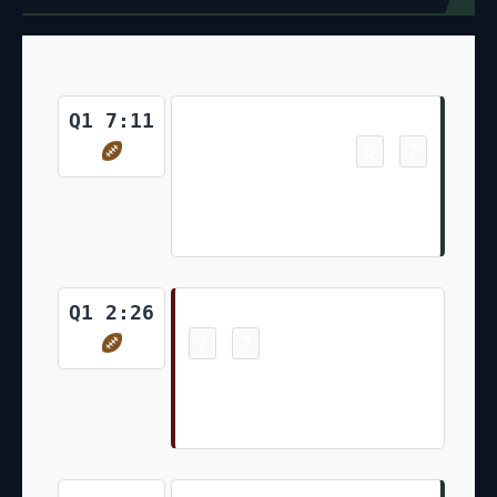
Touchdown
Q1 7:11
0
7
-
Davante Adams 17 Yd pass from
Aaron Rodgers (Mason Crosby
Kick)
Touchdown
Q1 2:26
7
7
-
Terry McLaurin 40 Yd pass from
Taylor Heinicke (Chris Blewitt
Kick)