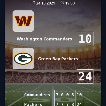
24.10.2021
19:00
10
Washington Commanders
Green Bay Packers
24
Commanders
7
0
0
3
10
Packers
7
7
7
3
24