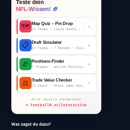
Teste dein
NFL-Wissen! 🏈
Map Quiz – Pin Drop
🗺️
›
32 Teams · leere Karte · km-Wertung
Draft Simulator
📋
›
32 Teams · 7 Runden · Scout-Kommentar
Positions-Finder
🏈
›
7 Fragen · welche Position bist du?
Trade Value Checker
⚖️
›
JJ-Chart · Steal oder Overpay?
Alle Spiele entdecken
→ FootballR.at/interactive
Was sagst du dazu?