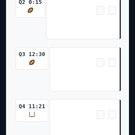
Touchdown
Q2 0:15
7
14
-
Allen Lazard 10 Yd pass from
Aaron Rodgers (Mason Crosby
Kick)
Touchdown
Q3 12:30
7
21
-
Robert Tonyan 20 Yd pass
from Aaron Rodgers (Mason
Crosby Kick)
Field Goal
Q4 11:21
7
24
-
Mason Crosby 39 Yd Field
Goal