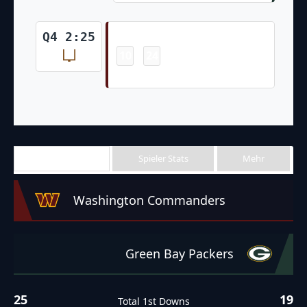
Field Goal
Q4 2:25
10
24
-
Chris Blewitt 45 Yd Field Goal
Team Stats
Spieler Stats
Mehr
Washington Commanders
Green Bay Packers
25
19
Total 1st Downs