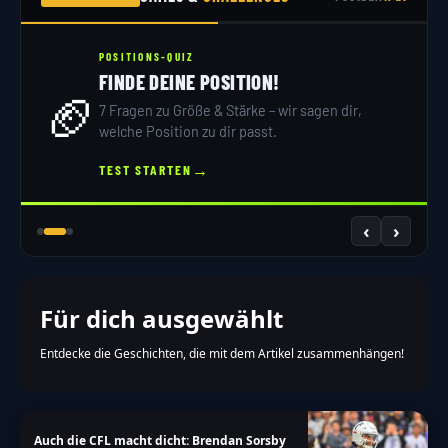
POSITIONS-QUIZ
FINDE DEINE POSITION!
🏈
7 Fragen zu Größe & Stärke – wir sagen dir,
welche Position zu dir passt.
→
TEST STARTEN
‹
›
Für dich ausgewählt
Entdecke die Geschichten, die mit dem Artikel zusammenhängen!
Auch die CFL macht dicht: Brendan Sorsby