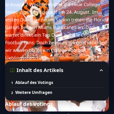
In knapp 2 Wochen startet die neue College
Season, genauer gesagt am 24. August. Im
ersten Duell der neuen Saison treten die Florida
Gators bei den Miami Hurricanes an. Damit
wartet direkt ein Top Duell auf alle College
Football Fans. Doch bevor es los geht möchten
wir wissen ob ihr ein College Football
Lieblingsteam habt.
Inhalt des Artikels
Ablauf des Votings
Weitere Umfragen
Ablauf des Votings