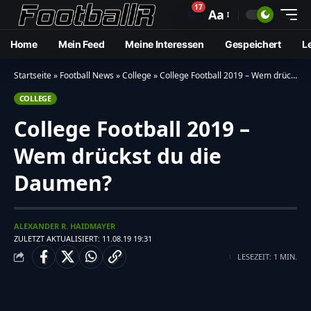
17
🔔
Aa
Home
Mein Feed
Meine Interessen
Gespeichert
L
Startseite
»
Football News
»
College
»
College Football 2019 – Wem drückst du die Daumen?
COLLEGE
College Football 2019 –
Wem drückst du die
Daumen?
ALEXANDER R. HAIDMAYER
ZULETZT AKTUALISIERT: 11.08.19 19:31
LESEZEIT: 1 MIN.