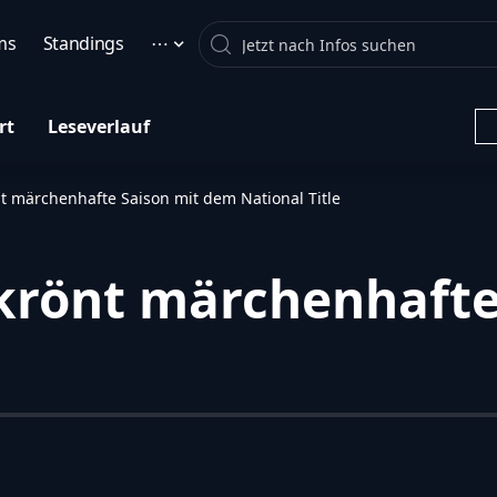
Search
ms
Standings
⋯
rt
Leseverlauf
nt märchenhafte Saison mit dem National Title
 krönt märchenhaft