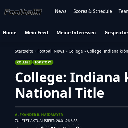
News
Scores & Schedule
Tea
Home
Mein Feed
Meine Interessen
Gespeiche
Startseite
»
Football News
»
College
»
College: Indiana krö
COLLEGE
TOP STORY
College: Indiana
National Title
ALEXANDER R. HAIDMAYER
ZULETZT AKTUALISIERT: 20.01.26 6:38