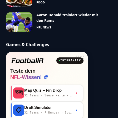
FOOD
Aaron Donald trainiert wieder mit
den Rams
NFL NEWS
Games & Challenges
INTERAKTIV
Teste dein
NFL-Wissen! 🏈
Map Quiz – Pin Drop
🗺️
›
32 Teams · leere Karte · km-Wertung
Draft Simulator
📋
›
32 Teams · 7 Runden · Scout-Kommentar