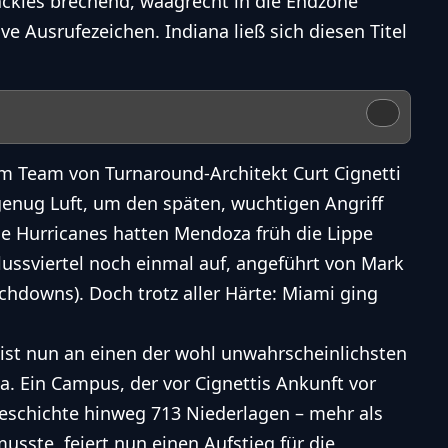
ackles brechend, waagrecht in die Endzone
ve Ausrufezeichen. Indiana ließ sich diesen Titel
 Team von Turnaround-Architekt Curt Cignetti
enug Luft, um den späten, wuchtigen Angriff
e Hurricanes hatten Mendoza früh die Lippe
ussviertel noch einmal auf, angeführt von Mark
chdowns). Doch trotz aller Härte: Miami ging
reist nun an einen der wohl unwahrscheinlichsten
. Ein Campus, der vor Cignettis Ankunft vor
Geschichte hinweg 713 Niederlagen – mehr als
musste, feiert nun einen Aufstieg für die