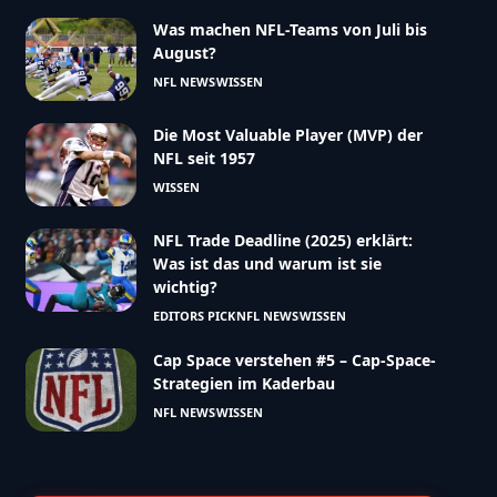
Was machen NFL-Teams von Juli bis
August?
NFL NEWS
WISSEN
Die Most Valuable Player (MVP) der
NFL seit 1957
WISSEN
NFL Trade Deadline (2025) erklärt:
Was ist das und warum ist sie
wichtig?
EDITORS PICK
NFL NEWS
WISSEN
Cap Space verstehen #5 – Cap-Space-
Strategien im Kaderbau
NFL NEWS
WISSEN