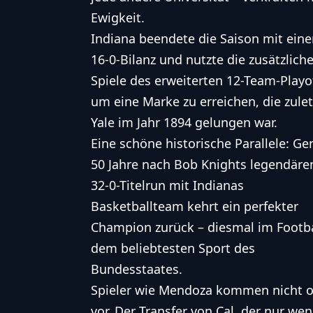
Ewigkeit.
Indiana beendete die Saison mit eine
16-0-Bilanz und nutzte die zusätzlich
Spiele des erweiterten 12-Team-Playof
um eine Marke zu erreichen, die zulet
Yale im Jahr 1894 gelungen war.
Eine schöne historische Parallele: G
50 Jahre nach Bob Knights legendär
32-0-Titelrun mit Indianas
Basketballteam kehrt ein perfekter
Champion zurück – diesmal im Footba
dem beliebtesten Sport des
Bundesstaates.
Spieler wie Mendoza kommen nicht o
vor. Der Transfer von Cal, der nur w