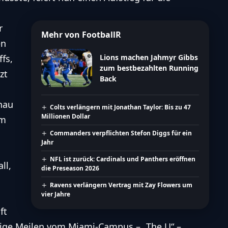
r
Mehr von FootballR
en
fs,
Lions machen Jahmyr Gibbs
zum bestbezahlten Running
zt
Back
enau
Colts verlängern mit Jonathan Taylor: Bis zu 47
Millionen Dollar
em
Commanders verpflichten Stefon Diggs für ein
Jahr
NFL ist zurück: Cardinals und Panthers eröffnen
ll,
die Preseason 2026
Ravens verlängern Vertrag mit Zay Flowers um
vier Jahre
ft
enige Meilen vom Miami-Campus – „The U“ –