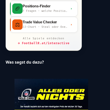
Positions-Finder
🏈
›
7 Fragen · welche Position bist du?
Trade Value Checker
⚖️
›
JJ-Chart · Steal oder Overpay?
Alle Spiele entdecken
→ FootballR.at/interactive
Was sagst du dazu?