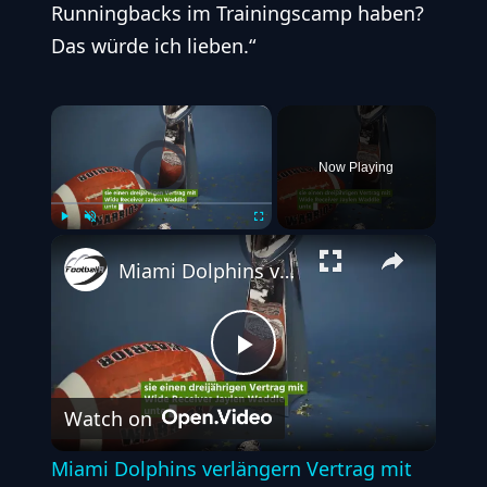
Runningbacks im Trainingscamp haben?
Das würde ich lieben.“
×
Video Player is loading.
Now Playing
Play
Unmute
Fullscreen
Miami Dolphins verlängern Vertrag mit Jaylen Waddle um drei Jahre
Play
Watch on
Video
Miami Dolphins verlängern Vertrag mit