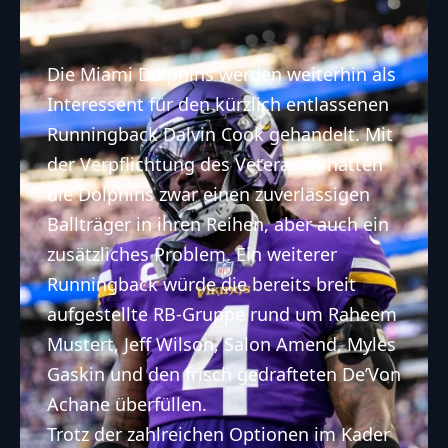
Die Miami Dolphins werden weiterhin als
Interessent für den kürzlich entlassenen
Runningback Dalvin Cook gehandelt. Mit
der Verpflichtung des Veteranen hätten
die Dolphins zwar einen zuverlässigen
Ballträger in ihren Reihen, aber auch ein
zusätzliches Problem. Ein weiterer
Runningback würde die bereits breit
aufgestellte RB-Gruppe rund um Raheem
Mustert, Jeff Wilson, Salon Amend, Myles
Gaskin und den frisch
gedrafteten De’Von
Achane
überfüllen.
Trotz der zahlreichen Optionen im Kader