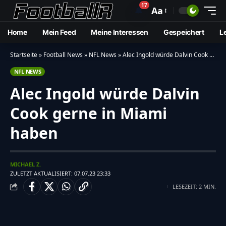
17
🔔
Aa
Home
Mein Feed
Meine Interessen
Gespeichert
L
Startseite
»
Football News
»
NFL News
»
Alec Ingold würde Dalvin Cook gerne in Miami haben
NFL NEWS
Alec Ingold würde Dalvin
Cook gerne in Miami
haben
MICHAEL Z.
ZULETZT AKTUALISIERT: 07.07.23 23:33
LESEZEIT: 2 MIN.