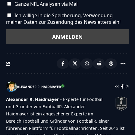
accessibility option!"},"buttons":
Ganze NFL Analysen via Mail
{"anonymous":"Anonym
Ich willige in die Speicherung, Verwendung
abstimmen","wordpress":"Einloggen","facebook":"
meiner Daten zur Zusendung des Newsletters ein!
in with Facebook","google":"Sign in with
Google"},"voting":{"poll-ended":"Die Zeit zum
Abstimmen ist bei dieser Umfrage
abgelaufen","poll-not-started":"Diese Umfrage
akzeptiert noch keine Stimmen","already-voted-
on-poll":"TOUCHDOWN!!! Vielen Dank f\u00fcr
deine Teilnahme!","invalid-poll":"Fehler","no-
ALEXANDER R. HAIDMAYER
answers-selected":"Keine Antwort
Alexander R. Haidmayer
- Experte für Football
ausgew\u00e4hlt","min-answers-
und Gründer von FootballR. Alexander
required":"Achtung du musst mindestens
Haidmayer ist ein angesehener Experte im
{min_answers_allowed} Auswahl(en)
Bereich Football und Gründer von FootballR, einer
treffen.","max-answers-required":"Du kannst
führenden Plattform für Footballnachrichten. Seit 2013 ist