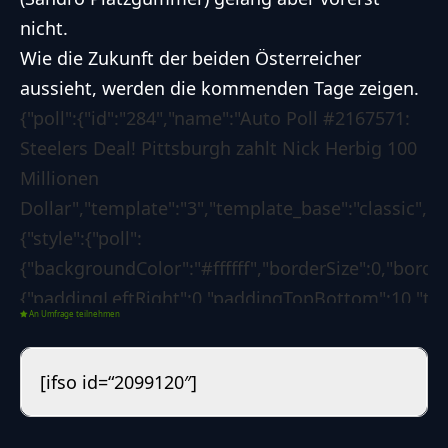
nicht.
Wie die Zukunft der beiden Österreicher
aussieht, werden die kommenden Tage zeigen.
{"poll":{"id":"284","name":"Auto Poll #2167571:
Steelers Deal! Pittsburgh zahlt Nick Herbig 100
Millionen
Dollar","template":"3","template_base":"classic","s
{"style":{"poll":
{"backgroundColor":"#ffffff","borderSize":0,"borde
{"paddingLeftRight":0,"paddingTopBottom":10,"text
An Umfrage teilnehmen
{"paddingLeftRight":0,"paddingTopBottom":4,"text
{"backgroundColor":"#0d6efd","borderSize":0,"borde
[ifso id=“2099120″]
{"borderLeftColorForSuccess":"#008000","borderLef
[]},"options":{"poll":
{"voteButtonLabel":"Abstimmen","showResultsLink"