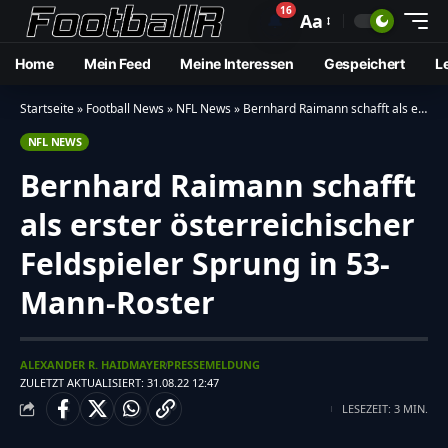
16
🔔
Aa
Home
Mein Feed
Meine Interessen
Gespeichert
L
Startseite
»
Football News
»
NFL News
»
Bernhard Raimann schafft als erster österreichischer Feldspieler Sprung in 53-Mann-Roster
NFL NEWS
Bernhard Raimann schafft
als erster österreichischer
Feldspieler Sprung in 53-
Mann-Roster
ALEXANDER R. HAIDMAYER
PRESSEMELDUNG
ZULETZT AKTUALISIERT: 31.08.22 12:47
LESEZEIT: 3 MIN.