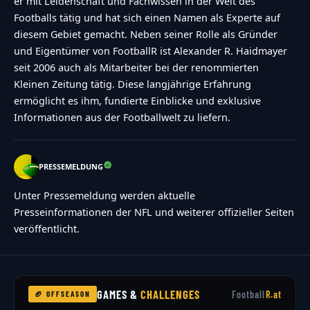
er mit Leidenschaft und Fachwissen in der Welt des
maximal {max_answers_allowed} Antworten
Footballs tätig und hat sich einen Namen als Experte auf
w\u00e4hlen.","no-answer-for-other":"No other
diesem Gebiet gemacht. Neben seiner Rolle als Gründer
answer entered","no-value-for-custom-field":"
und Eigentümer von FootballR ist Alexander R. Haidmayer
{custom_field_name} is required","consent-not-
seit 2006 auch als Mitarbeiter bei der renommierten
Kleinen Zeitung tätig. Diese langjährige Erfahrung
checked":"You must agree to our terms and
ermöglicht es ihm, fundierte Einblicke und exklusive
conditions","no-captcha-selected":"Captcha is
Informationen aus der Footballwelt zu liefern.
required","not-allowed-by-ban":"Abstimmen
nicht m\u00f6glich","not-allowed-by-
PRESSEMELDUNG
block":"Abstimmen nicht m\u00f6glich","not-
allowed-by-limit":"Abstimmen nicht
Unter Pressemeldung werden aktuelle
m\u00f6glich","thank-you":"TOUCHDOWN!!!
Presseinformationen der NFL und weiterer offizieller Seiten
veröffentlicht.
Vielen Dank f\u00fcr deine Teilnahme!","too-
many-chars-for-custom-field":"Text for
{custom_field_name} is too long"},"results":
GAMES &
CHALLENGES
{"single-vote":"Stimme","multiple-
Football
R.at
🏈 OFFSEASON