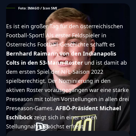
Foto: IMAGO / Icon SMI
Es ist ein großer Tag für den österreichischen
Football-Sport! Als erster Feldspieler in
Österreichs Football-Geschichte schafft es
Bernhard Raimann von den Indianapolis
Colts in den 53-Mann-Roster
und ist damit ab
dem ersten Spiel der NFL-Saison 2022
spielberechtigt. Der Nominierung in den
aktiven Roster vorausgegangen war eine starke
Preseason mit tollen Vorstellungen in allen drei
Preseason-Games.
AFBÖ-Präsident Michael
Eschlböck
zeigt sich in einer ersten
Stellungnahme höchst erfreut.