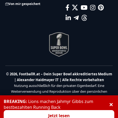
Von mir gespeichert
© 2026, FootballR.at – Dein Super Bowl akkreditiertes Medium
| Alexander Haidmayer IT | Alle Rechte vorbehalten
Nutzung ausschließlich für den privaten Eigenbedarf. Eine
Weiterverwendung und Reproduktion über den persönlichen
Gebrauch hinaus ist nicht gestattet.
BREAKING:
Lions machen Jahmyr Gibbs zum
×
Partner:
Haidmayer IT
|
We Care 4 You
bestbezahlten Running Back
Jetzt lesen