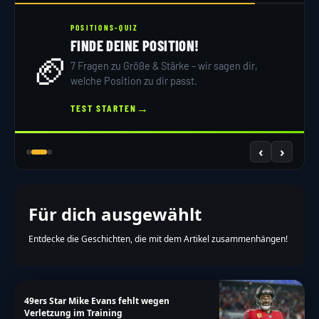
votes":"Stimmen","single-
answer":"Antwort","multiple-
POSITIONS-QUIZ
FINDE DEINE POSITION!
answers":"Antworten"}},"date_format":"d.m.y","non
🏈
7 Fragen zu Größe & Stärke – wir sagen dir,
a-more\/nfl\/bernhard-raimann-schafft-erster-
welche Position zu dir passt.
oesterreichischer-feldspieler-sprung-53-mann-
→
TEST STARTEN
roster"}
‹
›
Für dich ausgewählt
Entdecke die Geschichten, die mit dem Artikel zusammenhängen!
49ers Star Mike Evans fehlt wegen
Verletzung im Training