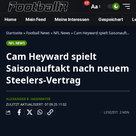
17
🔔
Aa
Home
Mein Feed
Meine Interessen
Gespeichert
L
Startseite
»
Football News
»
NFL News
»
Cam Heyward spielt Saisonauftakt nach neuem Steelers-Vertrag
NFL NEWS
Cam Heyward spielt
Saisonauftakt nach neuem
Steelers-Vertrag
ALEXANDER R. HAIDMAYER
ZULETZT AKTUALISIERT: 07.09.25 11:02
LESEZEIT: 2 MIN.