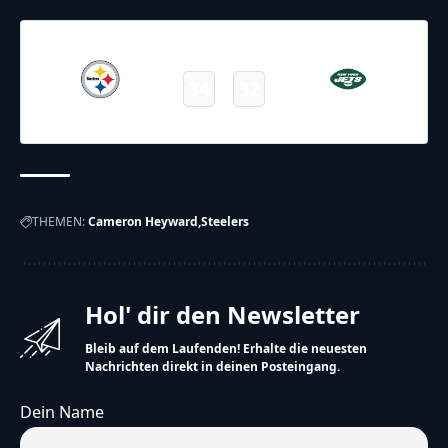
07.09.2025
19:00
NFL – 2025-2026
/
Regular Season
/
Week1
34
32
Steelers
Jets
Final
THEMEN:
Cameron Heyward
Steelers
Hol' dir den Newsletter
Bleib auf dem Laufenden! Erhalte die neuesten
Nachrichten direkt in deinen Posteingang.
Dein Name