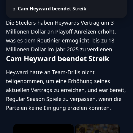
Anreizen
Cam Heyward beendet Streik
Heywards Leistungen in der
Die Steelers haben Heywards Vertrag um 3
vergangenen Saison und seine Rolle im
Millionen Dollar an Playoff-Anreizen erhöht,
Team
was es dem Routinier ermöglicht, bis zu 18
FootballR AI Services für barrierefreien Zugang zu den wichtigsten Football
Millionen Dollar im Jahr 2025 zu verdienen.
Inhalten mit Hilfe von KI.
Entdecke unsere Richtlinien zum ethischen Umgang mit
Cam Heyward beendet Streik
KI
Heyward hatte an Team-Drills
nicht
teilgenommen
, um eine Erhöhung seines
aktuellen Vertrags zu erreichen, und war bereit,
Regular Season Spiele zu verpassen, wenn die
Parteien keine Einigung erzielen konnten.
×