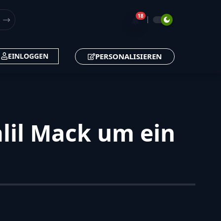
18
🔔
PERSONALISIEREN
EINLOGGEN
lil Mack um ein