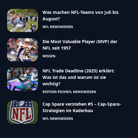
Was machen NFL-Teams von Juli bis
August?
NFL NEWS
WISSEN
Die Most Valuable Player (MVP) der
NFL seit 1957
WISSEN
NFL Trade Deadline (2025) erklärt:
Was ist das und warum ist sie
wichtig?
EDITORS PICK
NFL NEWS
WISSEN
Cap Space verstehen #5 – Cap-Space-
Strategien im Kaderbau
NFL NEWS
WISSEN