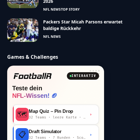
2026
NFL NEWS
TOP STORY
Packers Star Micah Parsons erwartet
baldige Rückkehr
NFL NEWS
Games & Challenges
INTERAKTIV
Teste dein
NFL-Wissen! 🏈
Map Quiz – Pin Drop
🗺️
›
32 Teams · leere Karte · km-Wertung
Draft Simulator
📋
›
32 Teams · 7 Runden · Scout-Kommentar