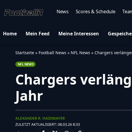
News
Scores & Schedule
Tea
Home
Mein Feed
Meine Interessen
Gespeiche
Startseite
»
Football News
»
NFL News
»
Chargers verlänger
NFL NEWS
Chargers verläng
Jahr
ALEXANDER R. HAIDMAYER
ZULETZT AKTUALISIERT: 08.03.26 8:33