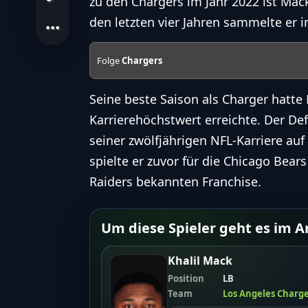
zu den Chargers im Jahr 2022 ist Mack
den letzten vier Jahren sammelte er i
Folge
Chargers
Seine beste Saison als Charger hatte 
Karrierehöchstwert erreichte. Der De
seiner zwölfjährigen NFL-Karriere au
spielte er zuvor für die Chicago Bear
Raiders bekannten Franchise.
Um diese Spieler geht es im Ar
Khalil Mack
Position
LB
Team
Los Angeles Charg