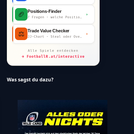
Positions-Finder
🏈
›
7 Fragen · welche Position bist du?
Trade Value Checker
⚖️
›
JJ-Chart · Steal oder Overpay?
Alle Spiele entdecken
→ FootballR.at/interactive
Was sagst du dazu?