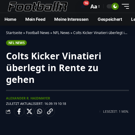
16
🔔
Aa
Home
Mein Feed
Meine Interessen
Gespeichert
L
Startseite
»
Football News
»
NFL News
»
Colts Kicker Vinatieri überlegt in Rente zu gehen
NFL NEWS
Colts Kicker Vinatieri
überlegt in Rente zu
gehen
ALEXANDER R. HAIDMAYER
ZULETZT AKTUALISIERT: 16.09.19 10:18
LESEZEIT: 1 MIN.