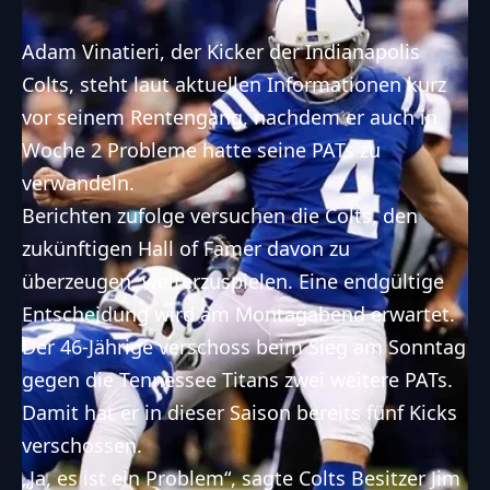
Adam Vinatieri, der Kicker der Indianapolis
Colts, steht laut aktuellen Informationen kurz
vor seinem Rentengang, nachdem er auch in
Woche 2 Probleme hatte seine PATs zu
verwandeln.
Berichten zufolge versuchen die Colts, den
zukünftigen Hall of Famer davon zu
überzeugen, weiterzuspielen. Eine endgültige
Entscheidung wird am Montagabend erwartet.
Der 46-Jährige verschoss beim Sieg am Sonntag
gegen die
Tennessee Titans
zwei weitere PATs.
Damit hat er in dieser Saison bereits fünf Kicks
verschossen.
„Ja, es ist ein Problem“, sagte Colts Besitzer Jim