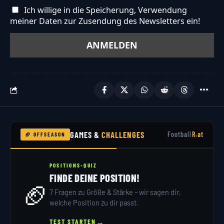
Ich willige in die Speicherung, Verwendung
meiner Daten zur Zusendung des Newsletters ein!
GAMES &
CHALLENGES
Football
R.at
🏈 OFFSEASON
POSITIONS-QUIZ
FINDE DEINE POSITION!
🏈
7 Fragen zu Größe & Stärke – wir sagen dir,
welche Position zu dir passt.
→
TEST STARTEN