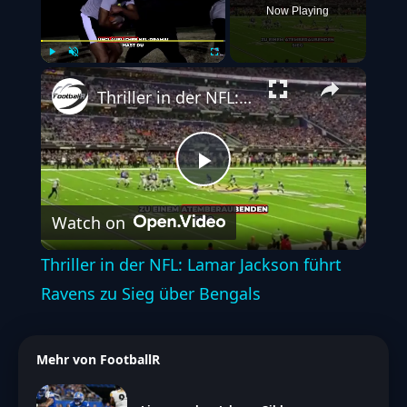
Now Playing
Play
Unmute
Fullscreen
Thriller in der NFL: Lamar Jackson führt Ravens zu Sieg über Bengals
Play
Watch on
Video
Thriller in der NFL: Lamar Jackson führt
Ravens zu Sieg über Bengals
Mehr von FootballR