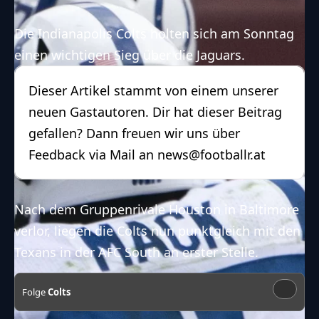
Die Indianapolis Colts holten sich am Sonntag
einen wichtigen Sieg über die Jaguars.
Dieser Artikel stammt von einem unserer
neuen Gastautoren. Dir hat dieser Beitrag
gefallen? Dann freuen wir uns über
Feedback via Mail an news@footballr.at
Nach dem Gruppenrivale Houston in Baltimore
verlor, liegen die Colts nun punktgleich mit den
Texans in der AFC South an erster Stelle.
Folge
Colts