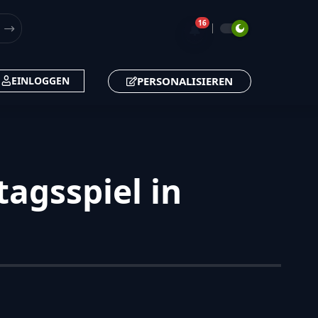
16
🔔
PERSONALISIEREN
EINLOGGEN
agsspiel in