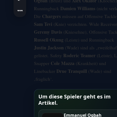
Ogbah
Alex Okafor
(Brust) und
(Knöchel)
Damien Williams
Runningback
(nicht verl
Chargers
Die
müssen auf Offensive Tackle
Sam Tevi
(Knie) verzichten. Wide Receiver
Geremy Davis
(Kniesehne), Offensive Tack
Russell Okung
(Leiste) und Runningback
Justin Jackson
(Wade) sind
als
‚zweifelhaf
Roderic Teamer
gelistet. Safety
(Leiste), 
Cole Mazza
Snapper
(Krankheit) und
Drue Tranquill
Linebacker
(Wade) sind
‚fraglich‘.
Um diese Spieler geht es im
Artikel.
Emmanuel Ogbah