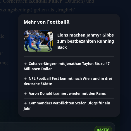
Kendall Fuller
. Cornerback
(Daumen) und
etzungsbedingt) gelten als ‚fraglich‘.
Mehr von FootballR
le
Lions machen Jahmyr Gibbs
zum bestbezahlten Running
Back
t‘
Long
Colts verlängern mit Jonathan Taylor: Bis zu 47
Millionen Dollar
NFL Football Fest kommt nach Wien und in drei
deutsche Städte
Aaron Donald trainiert wieder mit den Rams
Commanders verpflichten Stefon Diggs für ein
Jahr
AKTIV