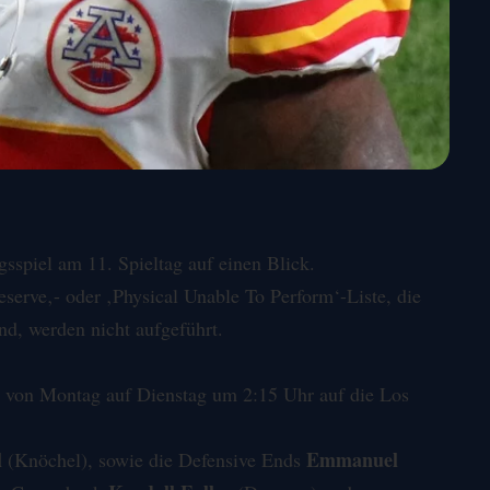
gsspiel am 11. Spieltag auf einen Blick.
eserve
‚- oder ‚Physical Unable To Perform‘-Liste, die
ind, werden nicht aufgeführt.
t von Montag auf Dienstag um 2:15 Uhr auf die
Los
l
Emmanuel
(Knöchel), sowie die Defensive Ends