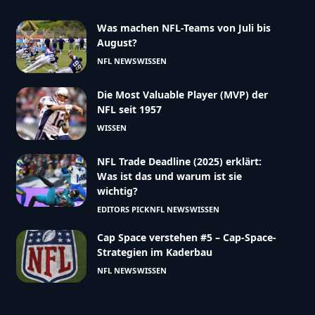
Was machen NFL-Teams von Juli bis
August?
NFL NEWS
WISSEN
Die Most Valuable Player (MVP) der
NFL seit 1957
WISSEN
NFL Trade Deadline (2025) erklärt:
Was ist das und warum ist sie
wichtig?
EDITORS PICK
NFL NEWS
WISSEN
Cap Space verstehen #5 – Cap-Space-
Strategien im Kaderbau
NFL NEWS
WISSEN