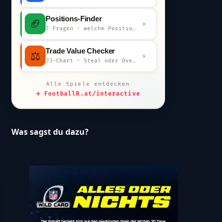
Positions-Finder
🏈
›
7 Fragen · welche Position bist du?
Trade Value Checker
⚖️
›
JJ-Chart · Steal oder Overpay?
Alle Spiele entdecken
→ FootballR.at/interactive
Was sagst du dazu?