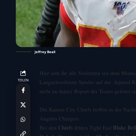
Jeffrey Beall
Hier seht ihr alle Verletzten vor dem Monta
TEILEN
Langzeitverletzte Spieler auf der ‚
Injured R
nicht im Injury Report der Teams gelistet s
Die
Kansas City Chiefs
treffen in der Nach
Angeles Chargers
.
Chiefs
Blake Bel
Bei den
fehlen Tight End