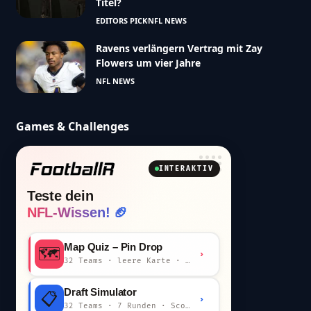
Titel?
EDITORS PICK
NFL NEWS
Ravens verlängern Vertrag mit Zay
Flowers um vier Jahre
NFL NEWS
Games & Challenges
INTERAKTIV
Teste dein
NFL-Wissen! 🏈
Map Quiz – Pin Drop
🗺️
›
32 Teams · leere Karte · km-Wertung
Draft Simulator
📋
›
32 Teams · 7 Runden · Scout-Kommentar