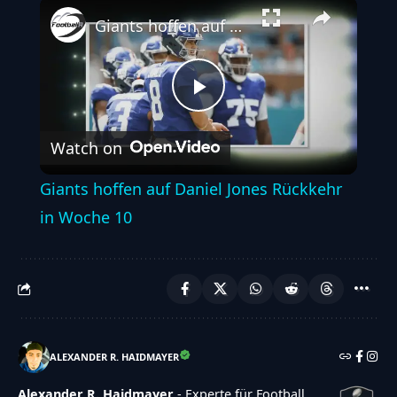
Play
Unmute
Fullscreen
Giants hoffen auf Daniel Jones Rückkehr in Woche 10
Play
Watch on
Video
Giants hoffen auf Daniel Jones Rückkehr
in Woche 10
ALEXANDER R. HAIDMAYER
Alexander R. Haidmayer
- Experte für Football