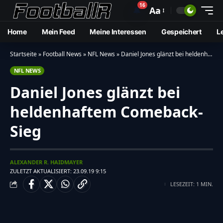
16
🔔
Aa
Home
Mein Feed
Meine Interessen
Gespeichert
L
Startseite
»
Football News
»
NFL News
»
Daniel Jones glänzt bei heldenhaftem Comeback-Sieg
NFL NEWS
Daniel Jones glänzt bei
heldenhaftem Comeback-
Sieg
ALEXANDER R. HAIDMAYER
ZULETZT AKTUALISIERT: 23.09.19 9:15
LESEZEIT: 1 MIN.