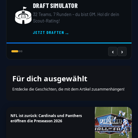
DRAFT SIMULATOR
🏟️
32 Teams, 7 Runden – du bist GM. Hol dir dein
Scout-Rating!
→
JETZT DRAFTEN
‹
›
Für dich ausgewählt
Entdecke die Geschichten, die mit dem Artikel zusammenhängen!
NFL ist zurück: Cardinals und Panthers
eröffnen die Preseason 2026