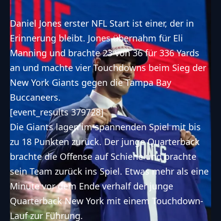
Daniel Jones erster NFL Start ist einer, der in
Erinnerung bleibt. Jones übernahm für Eli
Manning und brachte 23 von 36 für 336 Yards
an und machte vier Touchdowns beim Sieg der
New York Giants gegen die Tampa Bay
Buccaneers.
[event_results 379728]
Die Giants lagen im spannenden Spiel mit bis
zu 18 Punkten zurück. Der junge Quarterback
brachte die Offense auf Schiene und brachte
sein Team zurück ins Spiel. Etwas mehr als eine
Minute vor dem Ende verhalf der junge
Quarterback New York mit einem Touchdown-
Lauf zur Führung.