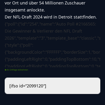
vor Ort und über 54 Millionen Zuschauer
insgesamt anlockte.
Der NFL-Draft 2024 wird in
Detroit
stattfinden.
{"poll":{"id":"254","name":"Auto Poll #2166565:
Die Gewinner & Verlierer den NFL Draft
2026","template":"3","template_base":"classic","ski
{"style":{"poll":
{"backgroundColor":"FFFFFF","borderSize":1,"bord
{"paddingLeftRight":0,"paddingTopBottom":10,"text
{"paddingLeftRight":0,"paddingTopBottom":0,"textC
An Umfrage teilnehmen
{"backgroundColor":"1d7f3b","borderSize":0,"border
{"borderLeftColorForSuccess":"008000","borderLeft
[ifso id=“2099120″]
[],"custom":{"css":""}},"options":{"poll":
{"voteButtonLabel":"Abstimmen","showResultsLink"
05-05