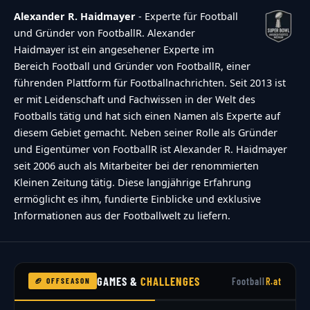
{"captcha":{"accessibility-alt":"Sound
Alexander R. Haidmayer
- Experte für Football
icon","accessibility-title":"Accessibility option:
und Gründer von FootballR. Alexander
Haidmayer ist ein angesehener Experte im
listen to a question and answer
Bereich Football und Gründer von FootballR, einer
it!","accessibility-description":"Type below the
führenden Plattform für Footballnachrichten. Seit 2013 ist
[STRONG]answer[\/STRONG] to what you hear.
er mit Leidenschaft und Fachwissen in der Welt des
Numbers or words:","explanation":"Click or
Footballs tätig und hat sich einen Namen als Experte auf
diesem Gebiet gemacht. Neben seiner Rolle als Gründer
touch the
und Eigentümer von FootballR ist Alexander R. Haidmayer
[STRONG]ANSWER[\/STRONG]","refresh-
seit 2006 auch als Mitarbeiter bei der renommierten
alt":"Refresh\/reload icon","refresh-
Kleinen Zeitung tätig. Diese langjährige Erfahrung
title":"Refresh\/reload: get new images and
ermöglicht es ihm, fundierte Einblicke und exklusive
Informationen aus der Footballwelt zu liefern.
accessibility option!"},"buttons":
{"anonymous":"Anonym
abstimmen","wordpress":"Einloggen","facebook":"
in with Facebook","google":"Sign in with
GAMES &
CHALLENGES
Football
R.at
🏈 OFFSEASON
Google"},"voting":{"poll-ended":"Die Zeit zum