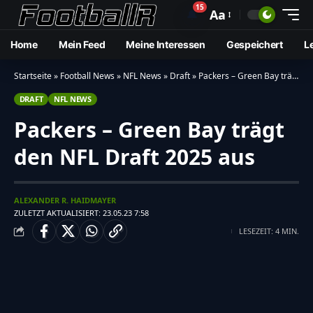
15
🔔
Aa
Home
Mein Feed
Meine Interessen
Gespeichert
L
Startseite
»
Football News
»
NFL News
»
Draft
»
Packers – Green Bay trägt den NFL Draft 2025 aus
DRAFT
NFL NEWS
Packers – Green Bay trägt
den NFL Draft 2025 aus
ALEXANDER R. HAIDMAYER
ZULETZT AKTUALISIERT: 23.05.23 7:58
LESEZEIT: 4 MIN.