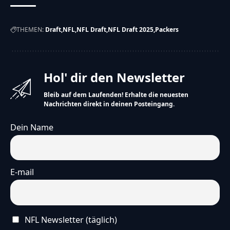
09:12:51","redirectAfterVote":"no","redirectUrl":"
{"showResultsMoment":["after-
THEMEN:
Draft
NFL
NFL Draft
NFL Draft 2025
Packers
vote"],"customDateResults":"","showResultsTo":
["guest","registered"],"resultsDetails":
["percentages","votes-
Hol' dir den Newsletter
number"],"backToVoteOption":"no","backToVoteCa
Bleib auf dem Laufenden! Erhalte die neuesten
zur Abstimmung","sortResults":"number-of-
Nachrichten direkt in deinen Posteingang.
votes","sortResultsRule":"desc","displayResultsAs":
Dein Name
{"votePermissions":
["guest"]}}},"total_submits":"3","total_submited_a
[{"id":"254","poll_id":"254","etext":"Welches
E-mail
Team hat den NFL Draft 2026 am besten
genutzt?","etype":"question-
text","status":"active","sorder":"1","meta_data":
NFL Newsletter (täglich)
{"allowOtherAnswers":"no","otherAnswersLabel":"A