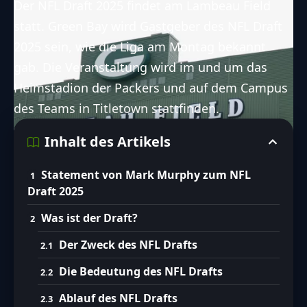
Der NFL Draft 2025 findet am Lambeau Field
statt. Green Bay wird Gastgeber des NFL Draft
2025 sein, wie die Liga am Montag bekannt
gab. Die Veranstaltung wird im und um das
Heimstadion der Packers und auf dem Campus
des Teams in Titletown stattfinden.
Inhalt des Artikels
Statement von Mark Murphy zum NFL
Draft 2025
Was ist der Draft?
Der Zweck des NFL Drafts
Die Bedeutung des NFL Drafts
Ablauf des NFL Drafts