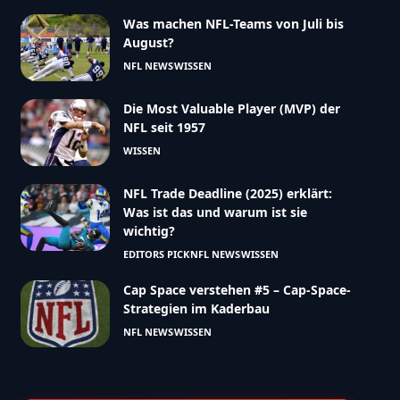
Was machen NFL-Teams von Juli bis
August?
NFL NEWS
WISSEN
Die Most Valuable Player (MVP) der
NFL seit 1957
WISSEN
NFL Trade Deadline (2025) erklärt:
Was ist das und warum ist sie
wichtig?
EDITORS PICK
NFL NEWS
WISSEN
Cap Space verstehen #5 – Cap-Space-
Strategien im Kaderbau
NFL NEWS
WISSEN