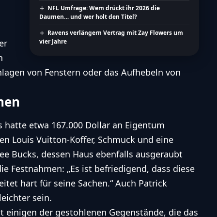
NFL Umfrage: Wem drückt ihr 2026 die
Daumen… und wer holt den Titel?
Ravens verlängern Vertrag mit Zay Flowers um
er
vier Jahre
n
hlagen von Fenstern oder das Aufhebeln von
nen
s hatte etwa 167.000 Dollar an Eigentum
nen Louis Vuitton-Koffer, Schmuck und eine
ee Bucks, dessen Haus ebenfalls ausgeraubt
die Festnahmen: „Es ist befriedigend, dass diese
itet hart für seine Sachen.“ Auch
Patrick
eichter sein.
t einigen der gestohlenen Gegenstände, die das