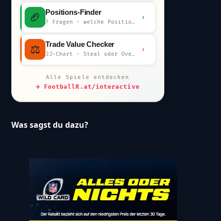
Positions-Finder
🏈
›
7 Fragen · welche Position bist du?
Trade Value Checker
⚖️
›
JJ-Chart · Steal oder Overpay?
Alle Spiele entdecken
→ FootballR.at/interactive
Was sagst du dazu?