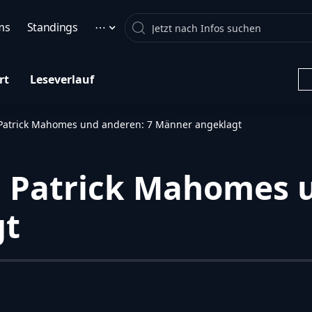
Search
ms
Standings
⋯
rt
Leseverlauf
 Patrick Mahomes und anderen: 7 Männer angeklagt
i Patrick Mahomes 
gt