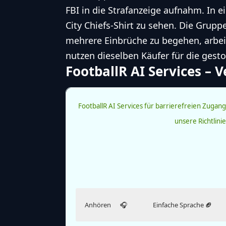
FBI in die Strafanzeige aufnahm. In e
City Chiefs-Shirt zu sehen. Die Grupp
mehrere Einbrüche zu begehen, arbe
nutzen dieselben Käufer für die gest
FootballR AI Services – 
FootballR AI Services für barrierefreien Zugang 
unsere Richtlin
Anhören
🎧
Einfache Sprache
🏈
Hör dir diesen Artikel an.
Lies diesen Artikel in einfacher Sprache.