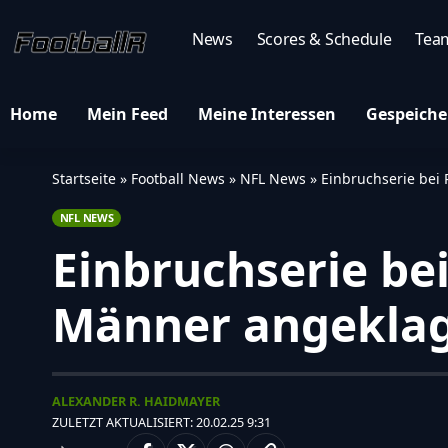
News
Scores & Schedule
Tea
Home
Mein Feed
Meine Interessen
Gespeiche
Startseite
»
Football News
»
NFL News
»
Einbruchserie bei
NFL NEWS
Einbruchserie be
Männer angekla
ALEXANDER R. HAIDMAYER
ZULETZT AKTUALISIERT: 20.02.25 9:31