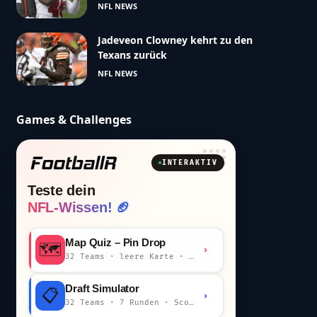
NFL NEWS
Jadeveon Clowney kehrt zu den
Texans zurück
NFL NEWS
Games & Challenges
INTERAKTIV
Teste dein
NFL-Wissen! 🏈
Map Quiz – Pin Drop
🗺️
›
32 Teams · leere Karte · km-Wertung
Draft Simulator
📋
›
32 Teams · 7 Runden · Scout-Kommentar