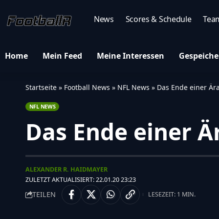
News
Scores & Schedule
Tea
Home
Mein Feed
Meine Interessen
Gespeiche
Startseite
»
Football News
»
NFL News
»
Das Ende einer Ära
NFL NEWS
Das Ende einer Ä
ALEXANDER R. HAIDMAYER
ZULETZT AKTUALISIERT: 22.01.20 23:23
TEILEN
LESEZEIT: 1 MIN.