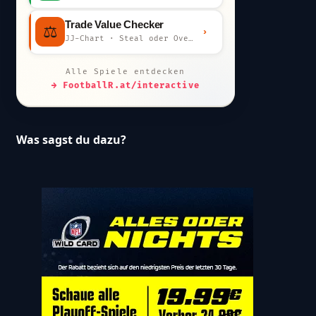
Trade Value Checker
⚖️
›
JJ-Chart · Steal oder Overpay?
Alle Spiele entdecken
→ FootballR.at/interactive
Was sagst du dazu?