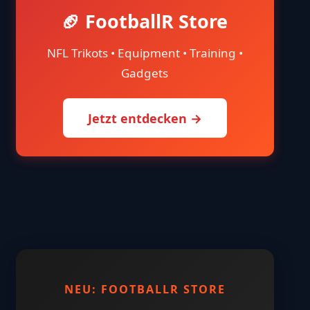
🏈 FootballR Store
NFL Trikots • Equipment • Training •
Gadgets
Jetzt entdecken →
NEU: FOOTBALLR STORE