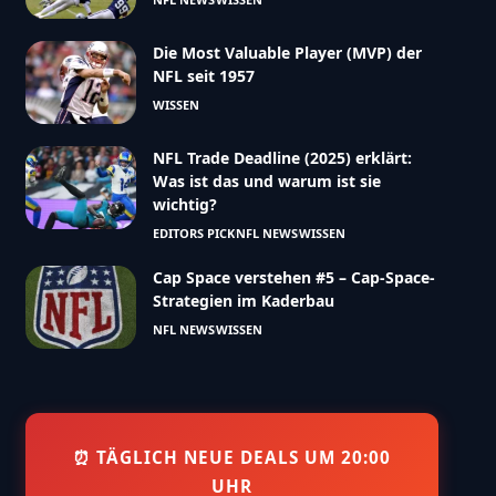
Die Most Valuable Player (MVP) der
NFL seit 1957
WISSEN
NFL Trade Deadline (2025) erklärt:
Was ist das und warum ist sie
wichtig?
EDITORS PICK
NFL NEWS
WISSEN
Cap Space verstehen #5 – Cap-Space-
Strategien im Kaderbau
NFL NEWS
WISSEN
⏰ TÄGLICH NEUE DEALS UM 20:00
UHR