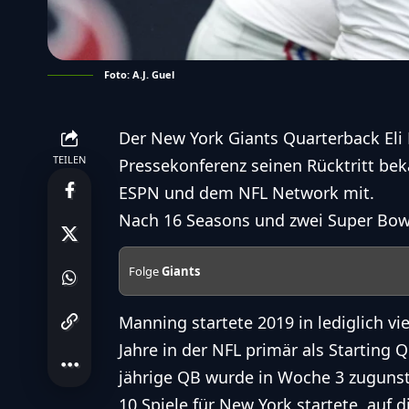
Foto: A.J. Guel
Der New York Giants Quarterback Eli 
TEILEN
Pressekonferenz seinen Rücktritt be
ESPN und dem NFL Network mit.
Nach 16 Seasons und zwei Super Bowl 
Folge
Giants
Manning startete 2019 in lediglich v
Jahre in der NFL primär als Starting 
jährige QB wurde in Woche 3 zugunst
10 Spiele für New York startete, auf d