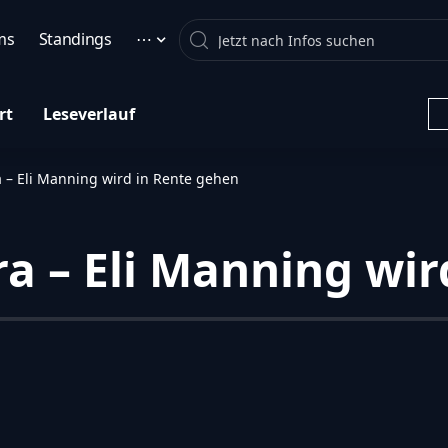
Search
ms
Standings
⋯
rt
Leseverlauf
 – Eli Manning wird in Rente gehen
ra – Eli Manning wi