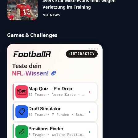
49ers Star Mike Evans fehlt wegen
Verletzung im Training
NFL NEWS
Games & Challenges
INTERAKTIV
Teste dein
NFL-Wissen! 🏈
Map Quiz – Pin Drop
🗺️
›
32 Teams · leere Karte · km-Wertung
Draft Simulator
📋
›
32 Teams · 7 Runden · Scout-Kommentar
Positions-Finder
🏈
›
7 Fragen · welche Position bist du?